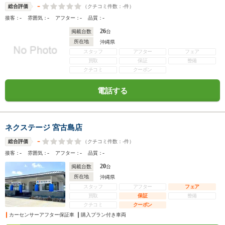
-
（クチコミ件数：
-
件）
総合評価
-
-
-
-
接客：
雰囲気：
アフター：
品質：
26
掲載台数
台
所在地
沖縄県
スタッフ
アフター
フェア
買取
保証
整備
クチコミ
クーポン
電話する
ネクステージ 宮古島店
-
（クチコミ件数：
-
件）
総合評価
-
-
-
-
接客：
雰囲気：
アフター：
品質：
20
掲載台数
台
所在地
沖縄県
スタッフ
アフター
フェア
買取
保証
整備
クチコミ
クーポン
カーセンサーアフター保証車
購入プラン付き車両