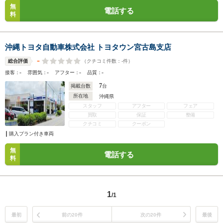
無
電話する
料
沖縄トヨタ自動車株式会社 トヨタウン宮古島支店
-
（クチコミ件数：
-
件）
総合評価
-
-
-
-
接客：
雰囲気：
アフター：
品質：
7
掲載台数
台
所在地
沖縄県
スタッフ
アフター
フェア
買取
保証
整備
クチコミ
クーポン
購入プラン付き車両
無
電話する
料
1
/1
最初
前の20件
次の20件
最後