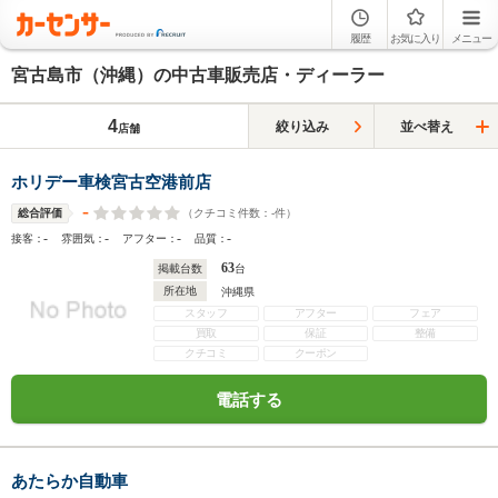
履歴
お気に入り
メニュー
宮古島市（沖縄）の中古車販売店・ディーラー
4
絞り込み
並べ替え
店舗
ホリデー車検宮古空港前店
-
（クチコミ件数：
-
件）
総合評価
-
-
-
-
接客：
雰囲気：
アフター：
品質：
63
掲載台数
台
所在地
沖縄県
スタッフ
アフター
フェア
買取
保証
整備
クチコミ
クーポン
電話する
あたらか自動車