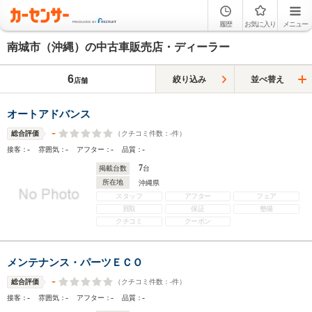
履歴
お気に入り
メニュー
南城市（沖縄）の中古車販売店・ディーラー
6
絞り込み
並べ替え
店舗
オートアドバンス
-
（クチコミ件数：
-
件）
総合評価
-
-
-
-
接客：
雰囲気：
アフター：
品質：
7
掲載台数
台
所在地
沖縄県
スタッフ
アフター
フェア
買取
保証
整備
クチコミ
クーポン
メンテナンス・パーツＥＣＯ
-
（クチコミ件数：
-
件）
総合評価
-
-
-
-
接客：
雰囲気：
アフター：
品質：