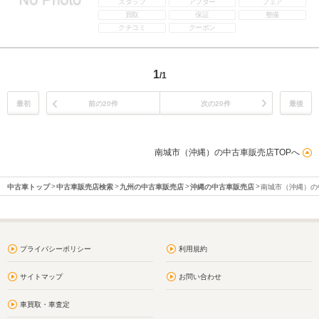
スタッフ
アフター
フェア
買取
保証
整備
クチコミ
クーポン
1
/1
最初
前の20件
次の20件
最後
南城市（沖縄）の中古車販売店TOPへ
中古車トップ
中古車販売店検索
九州の中古車販売店
沖縄の中古車販売店
南城市（沖縄）の
プライバシーポリシー
利用規約
サイトマップ
お問い合わせ
車買取・車査定