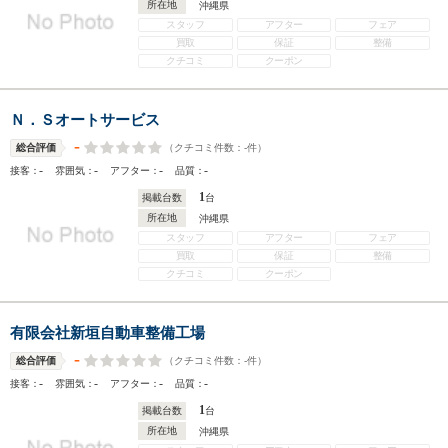
所在地
沖縄県
スタッフ
アフター
フェア
買取
保証
整備
クチコミ
クーポン
Ｎ．Ｓオートサービス
-
（クチコミ件数：
-
件）
総合評価
-
-
-
-
接客：
雰囲気：
アフター：
品質：
1
掲載台数
台
所在地
沖縄県
スタッフ
アフター
フェア
買取
保証
整備
クチコミ
クーポン
有限会社新垣自動車整備工場
-
（クチコミ件数：
-
件）
総合評価
-
-
-
-
接客：
雰囲気：
アフター：
品質：
1
掲載台数
台
所在地
沖縄県