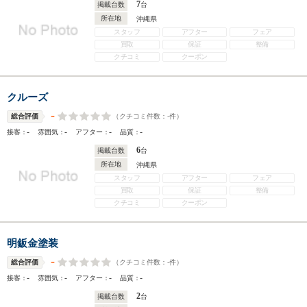
7
掲載台数
台
所在地
沖縄県
スタッフ
アフター
フェア
買取
保証
整備
クチコミ
クーポン
クルーズ
-
（クチコミ件数：
-
件）
総合評価
-
-
-
-
接客：
雰囲気：
アフター：
品質：
6
掲載台数
台
所在地
沖縄県
スタッフ
アフター
フェア
買取
保証
整備
クチコミ
クーポン
明鈑金塗装
-
（クチコミ件数：
-
件）
総合評価
-
-
-
-
接客：
雰囲気：
アフター：
品質：
2
掲載台数
台