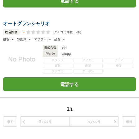
電話する
オートグランシャリオ
-
（クチコミ件数：
-
件）
総合評価
-
-
-
-
接客：
雰囲気：
アフター：
品質：
3
掲載台数
台
所在地
沖縄県
スタッフ
アフター
フェア
買取
保証
整備
クチコミ
クーポン
電話する
1
/1
最初
前の20件
次の20件
最後