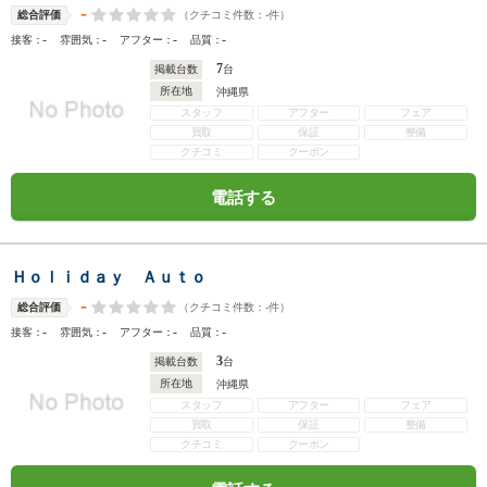
-
（クチコミ件数：
-
件）
総合評価
-
-
-
-
接客：
雰囲気：
アフター：
品質：
7
掲載台数
台
所在地
沖縄県
スタッフ
アフター
フェア
買取
保証
整備
クチコミ
クーポン
電話する
Ｈｏｌｉｄａｙ Ａｕｔｏ
-
（クチコミ件数：
-
件）
総合評価
-
-
-
-
接客：
雰囲気：
アフター：
品質：
3
掲載台数
台
所在地
沖縄県
スタッフ
アフター
フェア
買取
保証
整備
クチコミ
クーポン