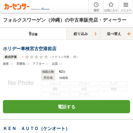
履歴
お気に入り
メニュー
フォルクスワーゲン（沖縄）の中古車販売店・ディーラー
9
絞り込み
並べ替え
店舗
ホリデー車検宮古空港前店
-
（クチコミ件数：
-
件）
総合評価
-
-
-
-
接客：
雰囲気：
アフター：
品質：
62
掲載台数
台
所在地
沖縄県
スタッフ
アフター
フェア
買取
保証
整備
クチコミ
クーポン
電話する
ＫＥＮ ＡＵＴＯ（ケンオート）