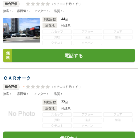
-
（クチコミ件数：
-
件）
総合評価
-
-
-
-
接客：
雰囲気：
アフター：
品質：
44
掲載台数
台
所在地
沖縄県
スタッフ
アフター
フェア
買取
保証
整備
クチコミ
クーポン
無
電話する
料
ＣＡＲオーク
-
（クチコミ件数：
-
件）
総合評価
-
-
-
-
接客：
雰囲気：
アフター：
品質：
22
掲載台数
台
所在地
沖縄県
スタッフ
アフター
フェア
買取
保証
整備
クチコミ
クーポン