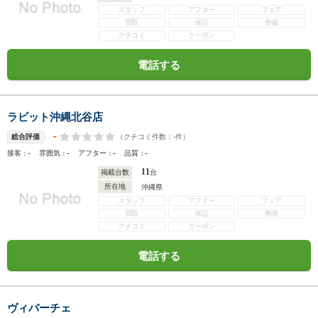
スタッフ
アフター
フェア
買取
保証
整備
クチコミ
クーポン
電話する
ラビット沖縄北谷店
-
（クチコミ件数：
-
件）
総合評価
-
-
-
-
接客：
雰囲気：
アフター：
品質：
11
掲載台数
台
所在地
沖縄県
スタッフ
アフター
フェア
買取
保証
整備
クチコミ
クーポン
電話する
ヴィバーチェ