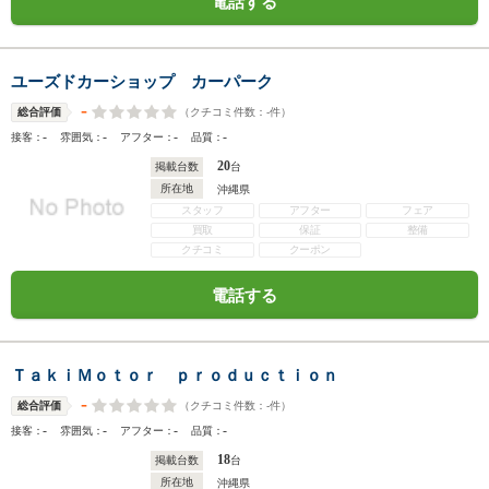
電話する
ユーズドカーショップ カーパーク
-
（クチコミ件数：
-
件）
総合評価
-
-
-
-
接客：
雰囲気：
アフター：
品質：
20
掲載台数
台
所在地
沖縄県
スタッフ
アフター
フェア
買取
保証
整備
クチコミ
クーポン
電話する
ＴａｋｉＭｏｔｏｒ ｐｒｏｄｕｃｔｉｏｎ
-
（クチコミ件数：
-
件）
総合評価
-
-
-
-
接客：
雰囲気：
アフター：
品質：
18
掲載台数
台
所在地
沖縄県