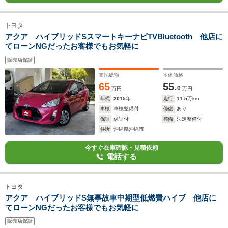
トヨタ
アクア ハイブリッドSスマートキーナビTVBluetooth 他店に
てローンNGだったお客様でもお気軽に
販売店保証
支払総額
本体価格
65
55.
0
万円
万円
年式
2015
年
走行
11.5
万km
車検
車検整備付
修復
あり
保証
保証付
整備
法定整備付
住所
沖縄県沖縄市
今すぐ在庫確認・見積依頼
電話する
トヨタ
アクア ハイブリッドS無事故車中期型低燃費ハイブ 他店に
てローンNGだったお客様でもお気軽に
販売店保証