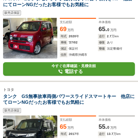
にてローンNGだったお客様でもお気軽に
販売店保証
支払総額
本体価格
69
65.
0
万円
万円
年式
2020
年
走行
2.7
万km
車検
'27/02
修復
あり
保証
保証付
整備
法定整備付
住所
沖縄県沖縄市
今すぐ在庫確認・見積依頼
電話する
トヨタ
タンク GS無事故車両側パワースライドスマートキー 他店に
てローンNGだったお客様でもお気軽に
販売店保証
支払総額
本体価格
65
55.
0
万円
万円
年式
2017
年
走行
13.7
万km