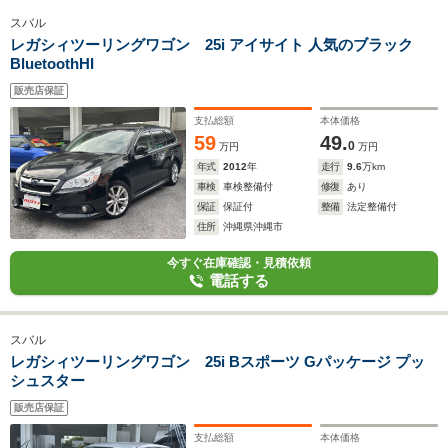
スバル
レガシィツーリングワゴン 25i アイサイト 人気のブラック
BluetoothHI
販売店保証
支払総額
本体価格
59
49.
0
万円
万円
年式
2012
年
走行
9.6
万km
車検
車検整備付
修復
あり
保証
保証付
整備
法定整備付
住所
沖縄県沖縄市
今すぐ在庫確認・見積依頼
電話する
スバル
レガシィツーリングワゴン 25i Bスポーツ Gパッケージ プッ
シュスター
販売店保証
支払総額
本体価格