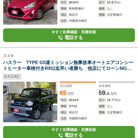
年式
2015
年
走行
10.8
万km
車検
車検整備付
修復
なし
保証
保証付
整備
法定整備付
住所
沖縄県沖縄市
今すぐ在庫確認・見積依頼
電話する
スズキ
ハスラー TYPE G5速ミッション無事故車オートエアコンシー
トヒーター車検付きR911迄早い者勝ち 他店にてローンNGだ
ったお客様でもお気軽に
販売店保証
支払総額
本体価格
65
59.
0
万円
万円
年式
2014
年
走行
10.7
万km
車検
'27/11
修復
なし
保証
保証付
整備
法定整備付
住所
沖縄県沖縄市
今すぐ在庫確認・見積依頼
電話する