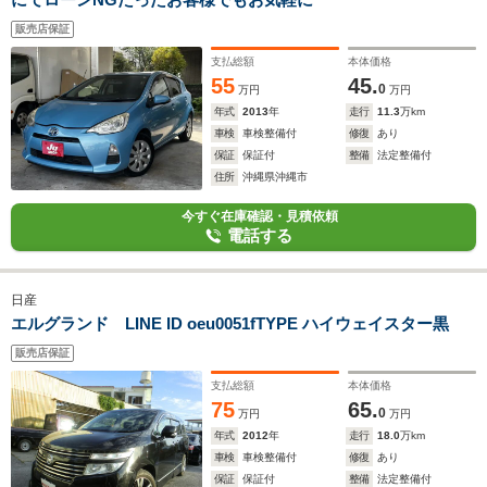
販売店保証
支払総額
本体価格
55
45.
0
万円
万円
年式
2013
年
走行
11.3
万km
車検
車検整備付
修復
あり
保証
保証付
整備
法定整備付
住所
沖縄県沖縄市
今すぐ在庫確認・見積依頼
電話する
日産
エルグランド LINE ID oeu0051fTYPE ハイウェイスター黒
販売店保証
支払総額
本体価格
75
65.
0
万円
万円
年式
2012
年
走行
18.0
万km
車検
車検整備付
修復
あり
保証
保証付
整備
法定整備付