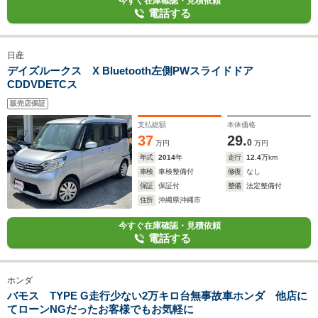
今すぐ在庫確認・見積依頼
電話する
日産
デイズルークス X Bluetooth左側PWスライドドア
CDDVDETCス
販売店保証
支払総額
本体価格
37
29.
0
万円
万円
年式
2014
年
走行
12.4
万km
車検
車検整備付
修復
なし
保証
保証付
整備
法定整備付
住所
沖縄県沖縄市
今すぐ在庫確認・見積依頼
電話する
ホンダ
バモス TYPE G走行少ない2万キロ台無事故車ホンダ 他店に
てローンNGだったお客様でもお気軽に