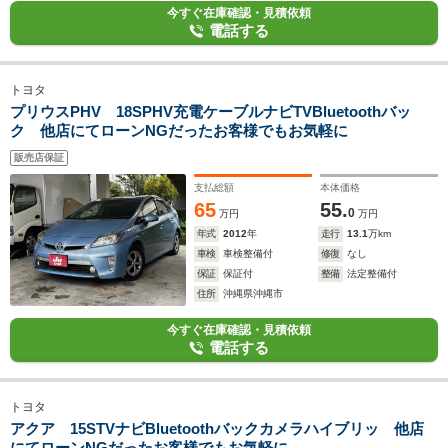
今すぐ在庫確認・見積依頼
電話する
トヨタ
プリウスPHV 18SPHV充電ケーブルナビTVBluetoothバッ
ク 他店にてローンNGだったお客様でもお気軽に
販売店保証
支払総額
本体価格
65
55.
0
万円
万円
年式
2012
年
走行
13.1
万km
車検
車検整備付
修復
なし
保証
保証付
整備
法定整備付
住所
沖縄県沖縄市
今すぐ在庫確認・見積依頼
電話する
トヨタ
アクア 15STVナビBluetoothバックカメラハイブリッ 他店
にてローンNGだったお客様でもお気軽に