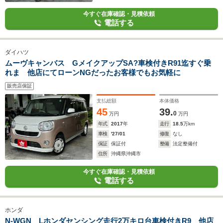
今すぐ在庫確認・見積依頼
電話する
ダイハツ
ムーヴキャンバス GメイクアップSA?車検付きR91迄すぐ乗
れま 他店にてローンNGだったお客様でもお気軽に
販売店保証
支払総額
本体価格
45
39.
0
万円
万円
年式
2017
年
走行
18.5
万km
車検
'27/01
修復
なし
保証
保証付
整備
法定整備付
住所
沖縄県沖縄市
今すぐ在庫確認・見積依頼
電話する
ホンダ
N-WGN Lホンダセンシング走行2万キロ台車検付きR9 他店