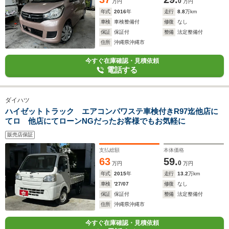
0
万円
万円
年式
2016
年
走行
8.8
万km
車検
車検整備付
修復
なし
保証
保証付
整備
法定整備付
住所
沖縄県沖縄市
今すぐ在庫確認・見積依頼
電話する
ダイハツ
ハイゼットトラック エアコンパワステ車検付きR97迄他店に
てロ 他店にてローンNGだったお客様でもお気軽に
販売店保証
支払総額
本体価格
63
59.
0
万円
万円
年式
2015
年
走行
13.2
万km
車検
'27/07
修復
なし
保証
保証付
整備
法定整備付
住所
沖縄県沖縄市
今すぐ在庫確認・見積依頼