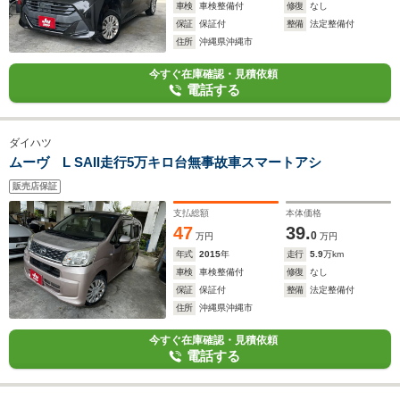
車検
車検整備付
修復
なし
保証
保証付
整備
法定整備付
住所
沖縄県沖縄市
今すぐ在庫確認・見積依頼
電話する
ダイハツ
ムーヴ L SAII走行5万キロ台無事故車スマートアシ
販売店保証
支払総額
本体価格
47
39.
0
万円
万円
年式
2015
年
走行
5.9
万km
車検
車検整備付
修復
なし
保証
保証付
整備
法定整備付
住所
沖縄県沖縄市
今すぐ在庫確認・見積依頼
電話する