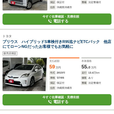
保証
保証付
整備
法定整備付
住所
沖縄県沖縄市
今すぐ在庫確認・見積依頼
電話する
トヨタ
プリウス ハイブリッドS車検付きR95迄ナビETCバック 他店
にてローンNGだったお客様でもお気軽に
販売店保証
支払総額
本体価格
59
55.
0
万円
万円
年式
2015
年
走行
13.4
万km
車検
'27/05
修復
あり
保証
保証付
整備
法定整備付
住所
沖縄県沖縄市
今すぐ在庫確認・見積依頼
電話する