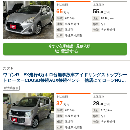
支払総額
本体価格
65
55.
0
万円
万円
年式
2015
年
走行
10.6
万km
車検
車検整備付
修復
なし
保証
保証付
整備
法定整備付
住所
沖縄県沖縄市
今すぐ在庫確認・見積依頼
電話する
スズキ
ワゴンR FX走行4万キロ台無事故車アイドリングストップシー
トヒーターCDUSB接続AUX接続ベンチ 他店にてローンNGだ
ったお客様でもお気軽に
販売店保証
支払総額
本体価格
37
29.
0
万円
万円
年式
2015
年
走行
4.7
万km
車検
車検整備付
修復
なし
保証
保証付
整備
法定整備付
住所
沖縄県沖縄市