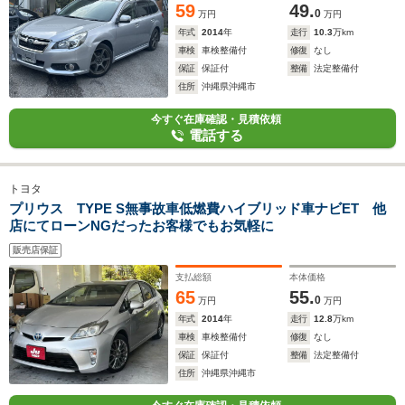
59
49.
0
万円
万円
年式
2014
年
走行
10.3
万km
車検
車検整備付
修復
なし
保証
保証付
整備
法定整備付
住所
沖縄県沖縄市
今すぐ在庫確認・見積依頼
電話する
トヨタ
プリウス TYPE S無事故車低燃費ハイブリッド車ナビET 他
店にてローンNGだったお客様でもお気軽に
販売店保証
支払総額
本体価格
65
55.
0
万円
万円
年式
2014
年
走行
12.8
万km
車検
車検整備付
修復
なし
保証
保証付
整備
法定整備付
住所
沖縄県沖縄市