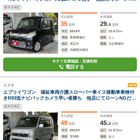
だったお客様でもお気軽に
販売店保証
支払総額
本体価格
35
29.
0
万円
万円
年式
2013
年
走行
12.0
万km
車検
車検整備付
修復
なし
保証
保証付
整備
法定整備付
住所
沖縄県沖縄市
今すぐ在庫確認・見積依頼
電話する
スズキ
NEW
エブリイワゴン 福祉車両介護スローパー車イス移動車車検付
きR93迄ナビバックカメラ早い者勝ち 他店にてローンNGだっ
たお客様でもお気軽に
販売店保証
支払総額
本体価格
49
45.
0
万円
万円
年式
2012
年
走行
11.9
万km
車検
'27/03
修復
あり