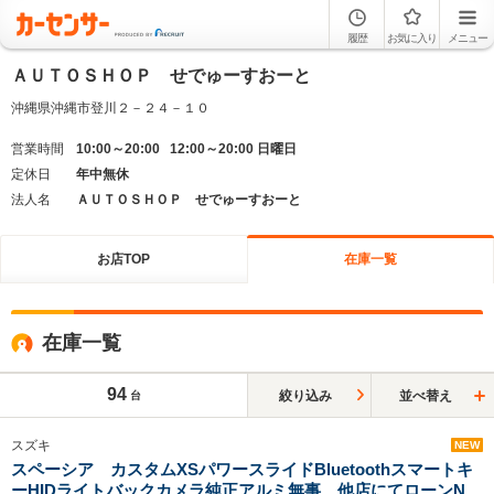
履歴
お気に入り
メニュー
ＡＵＴＯＳＨＯＰ せでゅーすおーと
沖縄県沖縄市登川２－２４－１０
営業時間
10:00～20:00 12:00～20:00 日曜日
定休日
年中無休
法人名
ＡＵＴＯＳＨＯＰ せでゅーすおーと
お店TOP
在庫一覧
在庫一覧
94
絞り込み
並べ替え
台
スズキ
NEW
スペーシア カスタムXSパワースライドBluetoothスマートキ
ーHIDライトバックカメラ純正アルミ無事 他店にてローンNG