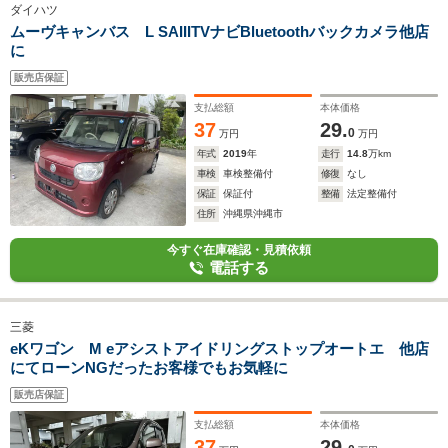
ダイハツ
ムーヴキャンバス L SAIIITVナビBluetoothバックカメラ他店
に
販売店保証
支払総額
本体価格
37
29.
0
万円
万円
年式
2019
年
走行
14.8
万km
車検
車検整備付
修復
なし
保証
保証付
整備
法定整備付
住所
沖縄県沖縄市
今すぐ在庫確認・見積依頼
電話する
三菱
eKワゴン M eアシストアイドリングストップオートエ 他店
にてローンNGだったお客様でもお気軽に
販売店保証
支払総額
本体価格
37
29.