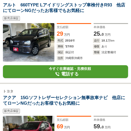
アルト 660TYPE Lアイドリングストップ車検付きR93 他店
にてローンNGだったお客様でもお気軽に
販売店保証
支払総額
本体価格
29
25.
0
万円
万円
年式
2016
年
走行
10.1
万km
車検
'27/03
修復
あり
保証
保証付
整備
法定整備付
住所
沖縄県沖縄市
今すぐ在庫確認・見積依頼
電話する
トヨタ
アクア 15Gソフトレザーセレクション無事故車ナビ 他店に
てローンNGだったお客様でもお気軽に
販売店保証
支払総額
本体価格
69
59.
0
万円
万円