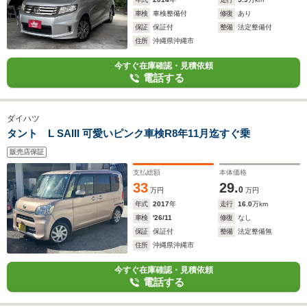
車検
車検整備付
修復
あり
保証
保証付
整備
法定整備付
住所
沖縄県沖縄市
今すぐ在庫確認・見積依頼
電話する
ダイハツ
タント L SAIII 可愛いピンク車検R8年11月迄すぐ乗
販売店保証
支払総額
本体価格
33
29.
0
万円
万円
年式
2017
年
走行
16.0
万km
車検
'26/11
修復
なし
保証
保証付
整備
法定整備無
住所
沖縄県沖縄市
今すぐ在庫確認・見積依頼
電話する