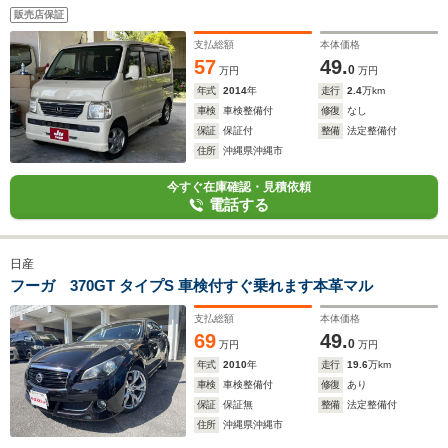
販売店保証
支払総額
本体価格
57
49.
0
万円
万円
年式
2014
年
走行
2.4
万km
車検
車検整備付
修復
なし
保証
保証付
整備
法定整備付
住所
沖縄県沖縄市
今すぐ在庫確認・見積依頼
電話する
日産
フーガ 370GT タイプS 車検付すぐ乗れます本革マル
支払総額
本体価格
69
49.
0
万円
万円
年式
2010
年
走行
19.6
万km
車検
車検整備付
修復
あり
保証
保証無
整備
法定整備付
住所
沖縄県沖縄市