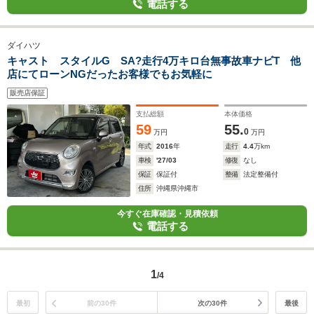
電話する
ダイハツ
キャスト スタイルG SA?走行4万キロ台無事故車ナビT 他
店にてローンNGだったお客様でもお気軽に
販売店保証
支払総額
本体価格
59
55.
0
万円
万円
年式
2016
年
走行
4.4
万km
車検
'27/03
修復
なし
保証
保証付
整備
法定整備付
住所
沖縄県沖縄市
今すぐ在庫確認・見積依頼
電話する
1
/4
最初
前の30件
次の30件
最後