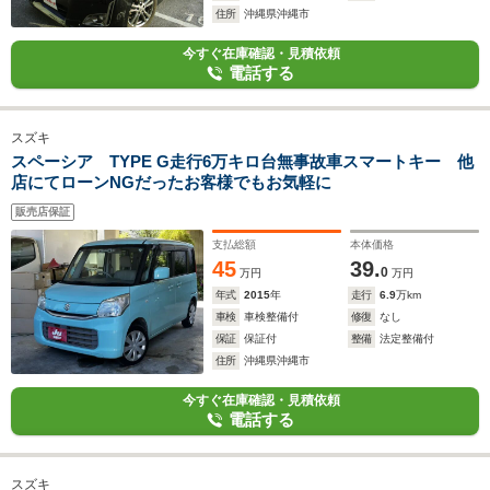
住所
沖縄県沖縄市
今すぐ在庫確認・見積依頼
電話する
スズキ
スペーシア TYPE G走行6万キロ台無事故車スマートキー 他
店にてローンNGだったお客様でもお気軽に
販売店保証
支払総額
本体価格
45
39.
0
万円
万円
年式
2015
年
走行
6.9
万km
車検
車検整備付
修復
なし
保証
保証付
整備
法定整備付
住所
沖縄県沖縄市
今すぐ在庫確認・見積依頼
電話する
スズキ