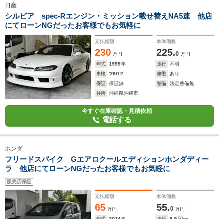
日産
シルビア spec-Rエンジン・ミッション載せ替えNA5速 他店
にてローンNGだったお客様でもお気軽に
支払総額
本体価格
230
225.
0
万円
万円
年式
1999
年
走行
不明
車検
'26/12
修復
あり
保証
保証無
整備
法定整備無
住所
沖縄県沖縄市
今すぐ在庫確認・見積依頼
電話する
ホンダ
フリードスパイク Gエアロクールエディションホンダディー
ラ 他店にてローンNGだったお客様でもお気軽に
販売店保証
支払総額
本体価格
65
55.
0
万円
万円
年式
2014
年
走行
5.9
万km