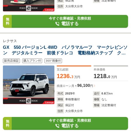
保証
保証無
整備
法定整備付
住所
大分県大分市
今すぐ在庫確認・見積依頼
無
電話する
料
レクサス
GX 550 バージョンL 4WD パノラマルーフ マークレビンソ
ン デジタルミラー 前後ドラレコ 電動格納ステップ クー
ルBOX ワイヤレス充電 黒革 ベンチレーション 三眼フル
販売店保証
購入プラン付
360°画像付
LED パワーバックドア HUD 22inAW 寒冷地仕様
支払総額
本体価格
1236.
1218.
3
0
万円
万円
96,100
残価ローン
月々
円
年式
2025
年
走行
0.8
万km
車検
車検整備付
修復
なし
保証
保証付
整備
法定整備付
住所
大分県大分市
今すぐ在庫確認・見積依頼
無
電話する
料