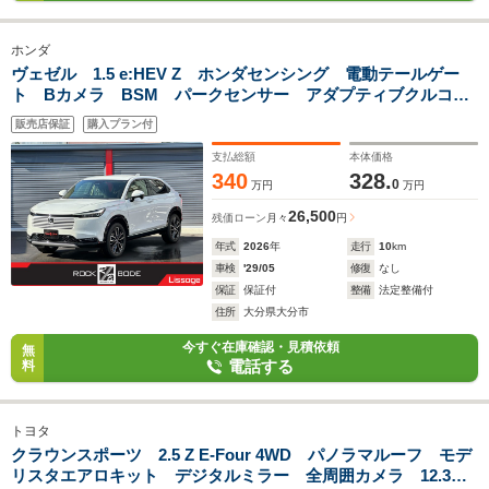
ホンダ
ヴェゼル 1.5 e:HEV Z ホンダセンシング 電動テールゲー
ト Bカメラ BSM パークセンサー アダプティブクルコ
ン コンビシート シート&ステアヒーター 18inAW フル
販売店保証
購入プラン付
LEDヘッドライト オートハイビーム スマートキー
支払総額
本体価格
340
328.
0
万円
万円
26,500
残価ローン
月々
円
年式
2026
年
走行
10
km
車検
'29/05
修復
なし
保証
保証付
整備
法定整備付
住所
大分県大分市
今すぐ在庫確認・見積依頼
無
電話する
料
トヨタ
クラウンスポーツ 2.5 Z E-Four 4WD パノラマルーフ モデ
リスタエアロキット デジタルミラー 全周囲カメラ 12.3型