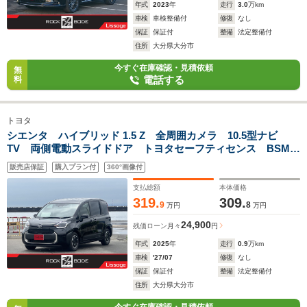
年式
2023
年
走行
3.0
万km
車検
車検整備付
修復
なし
保証
保証付
整備
法定整備付
住所
大分県大分市
今すぐ在庫確認・見積依頼
無
電話する
料
トヨタ
シエンタ ハイブリッド 1.5 Z 全周囲カメラ 10.5型ナビ
TV 両側電動スライドドア トヨタセーフティセンス BSM
ドラレコ Bi-BeamLEDヘッドランプ パーキングサポートブ
販売店保証
購入プラン付
360°画像付
レーキ エレクトロシフトマチック ETC
支払総額
本体価格
319.
309.
9
8
万円
万円
24,900
残価ローン
月々
円
年式
2025
年
走行
0.9
万km
車検
'27/07
修復
なし
保証
保証付
整備
法定整備付
住所
大分県大分市