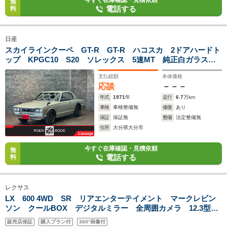
今すぐ在庫確認・見積依頼
無
電話する
料
日産
スカイラインクーペ GT-R GT-R ハコスカ 2ドアハードト
ップ KPGC10 S20 ソレックス 5速MT 純正白ガラス
自社屋内保管
支払総額
本体価格
応談
－－－
年式
1971
年
走行
6.7
万km
車検
車検整備無
修復
あり
保証
保証無
整備
法定整備無
住所
大分県大分市
今すぐ在庫確認・見積依頼
無
電話する
料
レクサス
LX 600 4WD SR リアエンターテイメント マークレビン
ソン クールBOX デジタルミラー 全周囲カメラ 12.3型ナ
ビ HUD BSM 白革 前後ベンチレーションシート パワー
販売店保証
購入プラン付
360°画像付