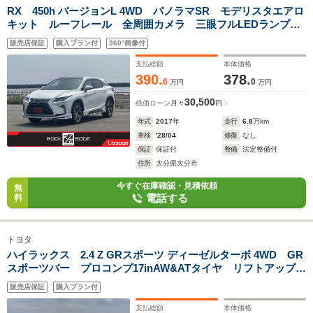
RX 450h バージョンL 4WD パノラマSR モデリスタエアロ
キット ルーフレール 全周囲カメラ 三眼フルLEDランプ
パワーバックドア 黒革ベンチレーションシート HUD
販売店保証
購入プラン付
360°画像付
BSM 後席シートヒーター ステアヒーター
支払総額
本体価格
390.
378.
6
0
万円
万円
30,500
残価ローン
月々
円
年式
2017
年
走行
6.8
万km
車検
'28/04
修復
なし
保証
保証付
整備
法定整備付
住所
大分県大分市
今すぐ在庫確認・見積依頼
無
電話する
料
トヨタ
ハイラックス 2.4 Z GRスポーツ ディーゼルターボ 4WD GR
スポーツバー プロコンプ17inAW&ATタイヤ リフトアップ
グリルガード バグガード 全周囲カメラ 8インチDオーディ
販売店保証
購入プラン付
オ ドラレコ ETC 専用オーバーフェンダー&グリル ハー
フレザー 寒冷地
支払総額
本体価格