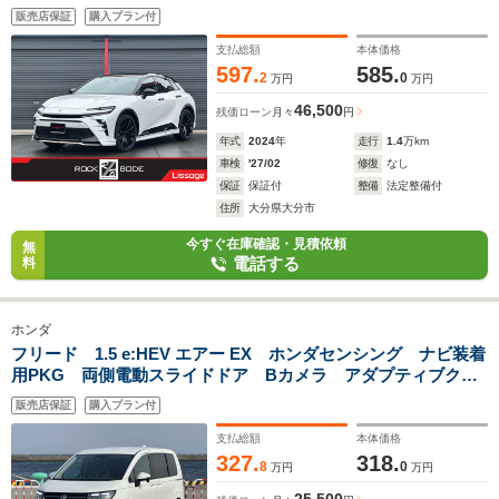
ナビTV 黒革ベンチレーションシート パワーバックドア ワ
販売店保証
購入プラン付
イヤレス充電 HUD BSM トヨタチームメイト 21inAW
支払総額
本体価格
597.
585.
2
0
万円
万円
46,500
残価ローン
月々
円
年式
2024
年
走行
1.4
万km
車検
'27/02
修復
なし
保証
保証付
整備
法定整備付
住所
大分県大分市
今すぐ在庫確認・見積依頼
無
電話する
料
ホンダ
フリード 1.5 e:HEV エアー EX ホンダセンシング ナビ装着
用PKG 両側電動スライドドア Bカメラ アダプティブクル
コン BSM パークセンサー コンビシート シートヒータ
販売店保証
購入プラン付
ー フルLEDヘッドランプ オートハイビーム リアクーラー
支払総額
本体価格
327.
318.
8
0
万円
万円