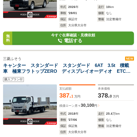
年式
2026
年
走行
10
km
車検
'28/01
修復
なし
保証
保証付
整備
法定整備付
住所
大分県大分市
今すぐ在庫確認・見積依頼
無
電話する
料
三菱ふそう
NEW
キャンター スタンダード スタンダード 6AT 3.5t 積載
車 極東フラトップZERO ディスプレイオーディオ ETC
バックカメラ シートカバー
購入プラン付
支払総額
本体価格
387.
378.
1
0
万円
万円
30,100
残価ローン
月々
円
年式
2018
年
走行
25.4
万km
車検
'27/06
修復
なし
保証
保証無
整備
法定整備付
住所
大分県大分市