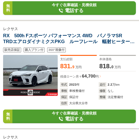
今すぐ在庫確認・見積依頼
無
電話する
料
レクサス
RX 500h Fスポーツ パフォーマンス 4WD パノラマSR
TRDエアロダイナミクスPKG ルーフレール 輻射ヒーター
デジタルミラー 全周囲カメラ ワイヤレス充電 レクサスチ
販売店保証
購入プラン付
360°画像付
ームメイト HUD パワーバックドア 赤革 ベンチレーショ
ンシート
支払総額
本体価格
831.
818.
9
0
万円
万円
64,700
残価ローン
月々
円
年式
2023
年
走行
2.2
万km
車検
車検整備付
修復
なし
保証
保証付
整備
法定整備付
住所
大分県大分市
今すぐ在庫確認・見積依頼
無
電話する
料
レクサス