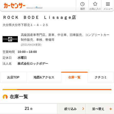
履歴
お気に入り
メニュー
ＲＯＣＫ ＢＯＤＥ Ｌｉｓｓａｇｅ店
大分県大分市下郡北１－４－２５
高級国産車専門店。新車、中古車、旧車販売、コンプリートカー
制作販売、車検、整備等
(2021/04/24更新)
営業時間
10:00～18:00
定休日
水曜日
法人名
株式会社ロックボデー
お店TOP
地図&アクセス
在庫一覧
クチコミ
在庫一覧
21
絞り込み
並べ替え
台