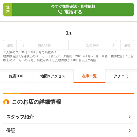
今すぐ在庫確認・見積依頼
無
電話する
料
1
/1
最初
前の30件
次の30件
最後
※人気のクルマは平均1ヶ月で掲載終了
物件数合計1万台以上のメーカー｜算出データ期間：2025年1月～3月｜内容：物件数合計1万台
以上のメーカーのうち、掲載が終了した物件数が1,000台以上の場合
お店TOP
地図&アクセス
在庫一覧
クチコミ
このお店の詳細情報
スタッフ紹介
保証