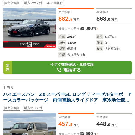
ルーフ デジタルインナーミラー HUD BSM セーフティシ
販売店保証
購入プラン付
360°画像付
ステム+ 赤革ハーフレザー ベンチレーション 寒冷地仕様
支払総額
本体価格
882.
868.
5
0
万円
万円
69,000
残価ローン
月々
円
年式
2017
年
走行
4.3
万km
車検
'26/09
修復
なし
保証
保証付
整備
法定整備付
住所
大分県大分市
今すぐ在庫確認・見積依頼
無
電話する
料
トヨタ
ハイエースバン 2.8 スーパーGL ロング ディーゼルターボ ア
ースカラーパッケージ 両側電動スライドドア 寒冷地仕様
全周囲カメラ デジタルインナーミラー トヨタセーフティセ
販売店保証
購入プラン付
ンス LEDヘッドランプ オートハイビーム スマートキー
リヤクーラー&ヒーター
支払総額
本体価格
457.
448.
5
0
万円
万円
35,600
残価ローン
月々
円