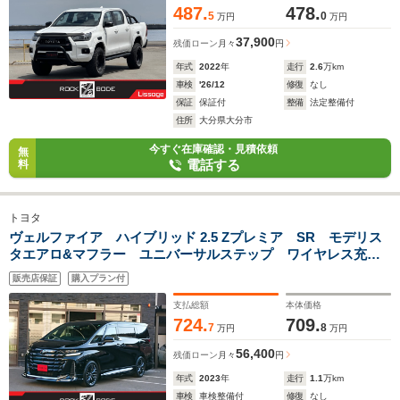
487.
478.
5
0
万円
万円
37,900
残価ローン
月々
円
年式
2022
年
走行
2.6
万km
車検
'26/12
修復
なし
保証
保証付
整備
法定整備付
住所
大分県大分市
今すぐ在庫確認・見積依頼
無
電話する
料
トヨタ
ヴェルファイア ハイブリッド 2.5 Zプレミア SR モデリス
タエアロ&マフラー ユニバーサルステップ ワイヤレス充
電 全周囲カメラ 14型ナビTV 両側電動スライドドア パワ
販売店保証
購入プラン付
ーバックドア 黒革 ベンチレーションシート HUD BSM
トヨタチームメイト 19AW
支払総額
本体価格
724.
709.
7
8
万円
万円
56,400
残価ローン
月々
円
年式
2023
年
走行
1.1
万km
車検
車検整備付
修復
なし