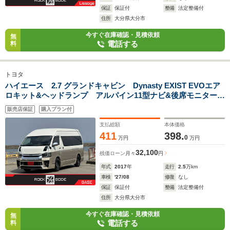
保証
保証付
整備
法定整備付
住所
大分県大分市
今すぐ在庫確認・見積依頼
無
電話する
料
トヨタ
ハイエース 2.7 グランドキャビン Dynasty EXIST EVOエア
ロキット&ヘッドランプ アルパイン11型ナビ&後席モニター
Bカメラ パワースライドドア セーフティセンス アクセサ
販売店保証
購入プラン付
リーコンセント 社外テール スマートキー
支払総額
本体価格
411
398.
0
万円
万円
32,100
残価ローン
月々
円
年式
2017
年
走行
2.5
万km
車検
'27/08
修復
なし
保証
保証付
整備
法定整備付
住所
大分県大分市
今すぐ在庫確認・見積依頼
無
電話する
料