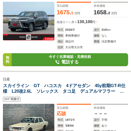
バックドア レクサスチームメイト 寒冷地仕様
支払総額
本体価格
1675.
1658.
5
0
万円
万円
130,100
残価ローン
月々
円
年式
2026
年
走行
310
km
車検
車検整備付
修復
なし
保証
保証付
整備
法定整備付
住所
大分県大分市
今すぐ在庫確認・見積依頼
無
電話する
料
日産
スカイライン GT ハコスカ 4ドアセダン 45y前期GT-R仕
様 L20改2.6L ソレックス タコ足 デュアルマフラー
R180デフ 車高調 RSワタナベ15AW Rカット スターロー
360°画像付
ド製クーラー 自社屋内保管
支払総額
本体価格
応談
－－－
年式
1971
年
走行
不明
車検
'28/04
修復
あり