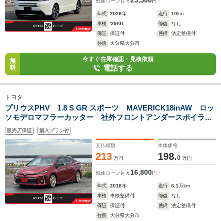
25,500
残価ローン
月々
円
年式
2026
年
走行
10
km
車検
'29/01
修復
なし
保証
保証付
整備
法定整備付
住所
大分県大分市
今すぐ在庫確認・見積依頼
無
電話する
料
トヨタ
プリウスPHV 1.8 S GR スポーツ MAVERICK18inAW ロッ
ソモデロマフラーカッター 社外フロントアンダースポイラー
&サイドスカート&ルーフスポイラー 9型ナビTV Bカメラ
販売店保証
購入プラン付
トヨタセーフティセンス ハーフレザー シートヒーター
支払総額
本体価格
213
198.
0
万円
万円
16,800
残価ローン
月々
円
年式
2018
年
走行
6.1
万km
車検
車検整備付
修復
なし
保証
保証付
整備
法定整備付
住所
大分県大分市