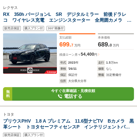
レクサス
RX 350h バージョンL SR デジタルミラー 前後ドラレ
コ ワイヤレス充電 エンジンスターター 全周囲カメラ TV
キット パワーバックドア 白革 ベンチレーションシート
販売店保証
購入プラン付
360°画像付
HUD BSM レクサスチームメイト 21inAW
支払総額
本体価格
699.
689.
7
0
万円
万円
54,400
残価ローン
月々
円
年式
2023
年
走行
1.5
万km
車検
'26/11
修復
なし
保証
保証付
整備
法定整備付
住所
大分県大分市
今すぐ在庫確認・見積依頼
無
電話する
料
トヨタ
プリウスPHV 1.8 A プレミアム 11.6型ナビTV Bカメラ 黒
革シート トヨタセーフティセンスP インテリジェントパー
クアシスト BSM HUD ステア&シートヒーター ドラレ
販売店保証
購入プラン付