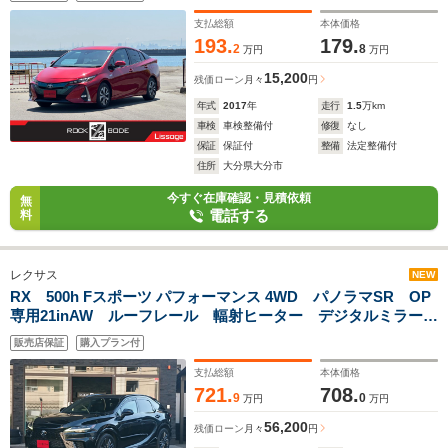
コ ETC LEDヘッドランプ アダプティブハイビーム
支払総額
本体価格
193.
179.
2
8
万円
万円
15,200
残価ローン
月々
円
年式
2017
年
走行
1.5
万km
車検
車検整備付
修復
なし
保証
保証付
整備
法定整備付
住所
大分県大分市
今すぐ在庫確認・見積依頼
無
電話する
料
レクサス
NEW
RX 500h Fスポーツ パフォーマンス 4WD パノラマSR OP
専用21inAW ルーフレール 輻射ヒーター デジタルミラー
全周囲カメラ ワイヤレス充電 レクサスチームメイト
販売店保証
購入プラン付
HUD BSM パワーバックドア 前後ベンチレーションシート
支払総額
本体価格
721.
708.
9
0
万円
万円
56,200
残価ローン
月々
円