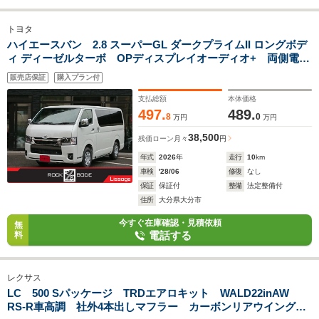
トヨタ
ハイエースバン 2.8 スーパーGL ダークプライムII ロングボデ
ィ ディーゼルターボ OPディスプレイオーディオ+ 両側電動
スライドドア デジタルミラー 寒冷地仕様 HDMI 全周囲
販売店保証
購入プラン付
カメラ LEDヘッドランプ ハーフレザー シートヒーター
アクセサリーコンセント トヨタセーフティセンス
支払総額
本体価格
497.
489.
8
0
万円
万円
38,500
残価ローン
月々
円
年式
2026
年
走行
10
km
車検
'28/06
修復
なし
保証
保証付
整備
法定整備付
住所
大分県大分市
今すぐ在庫確認・見積依頼
無
電話する
料
レクサス
LC 500 Sパッケージ TRDエアロキット WALD22inAW
RS-R車高調 社外4本出しマフラー カーボンリアウイング&