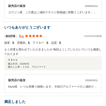
販売店の返信
2026/03/14
ユウジン様 この度はご成約クチコミ投稿誠に有難うございます。今
回のカスタムパーツでユーアイビークル様のスライドフロア装着でし
た。お仕事にもプライベートにも重宝するパーツでございます。ご来
店からご成約まで当日でお決め頂きました。遠出のドライブやキャン
いつもありがとうございます
プなどもぜひ楽しまれてくださいませ。これから末長いよきパートナ
ーとなります様可愛がってあげてくだされば幸いです。定期的な点検
5
総合評価
2026/03/09投稿
点
や消耗品交換、カスタムなどお任せください。メンテナンスだけはし
5
5
5
5
接客 :
雰囲気 :
アフター :
品質 :
っかり必要なお車でございます。是非ご用命ください。有難うござい
ました。
もう何度も買わせていただきましたが 毎回よくしていただいていつも感謝し
ております
ｋａｚｕ
購入年月：
2026/03
購入した車：トヨタ アルファード
販売店の返信
2026/03/11
kazu様 いつも有難う御座います。今回のアルファードのご成約クチ
コミ投稿も誠に有難うございます。車検、タイヤ交換、オイル交換
他。当社が開業してからずっと携わらせて頂いております。本当に大
切なお客様で感謝しております。これから暖かくなるのでドライブに
満足しました
は最適な時期ですね。楽しんで乗られてください。またご来店お待ち