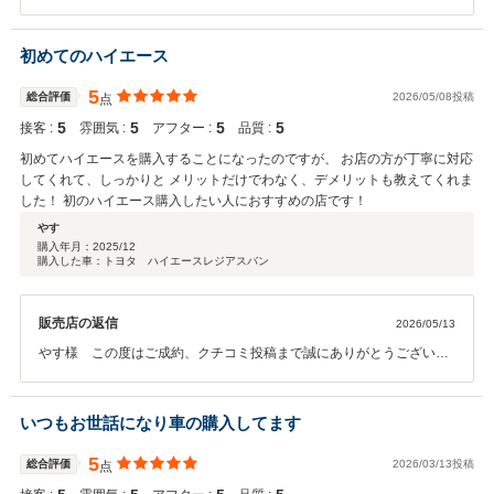
当店とはかなり長いお付き合いの大切なお客様で御座います。今回は
２台目のご購入で御座いますね。いかがでしょうかミライースからタ
ントカスタムにお乗り換え。いろいろと操作が御座いますのでわから
初めてのハイエース
ないことなどございましたらお気軽にお問い合わせください。より安
心安全の重視された車種となります。視界も高く乗りやすく運転もし
5
総合評価
2026/05/08投稿
点
易いかと思います。これからのカーライフをお楽しみくださいませ。
5
5
5
5
接客 :
雰囲気 :
アフター :
品質 :
点検やメンテナンスもお忘れなく。いつもご愛顧誠に有難うございま
す。
初めてハイエースを購入することになったのですが、 お店の方が丁寧に対応
してくれて、しっかりと メリットだけでわなく、デメリットも教えてくれま
した！ 初のハイエース購入したい人におすすめの店です！
やす
購入年月：
2025/12
購入した車：トヨタ ハイエースレジアスバン
販売店の返信
2026/05/13
やす様 この度はご成約、クチコミ投稿まで誠にありがとうございま
した。先日、オイルメンテナンスにご来店の際、お車の点検兼ねて触
らせて頂きました。丁寧に乗っていただいて本当に有難うございま
す。納車から初のメンテナンスでしたのでお会い出来て嬉しかったで
いつもお世話になり車の購入してます
す。何かあればすぐにご連絡いただき、こちらも助かりました。お友
達とのハイエースツーリングなどはいかれましたでしょうか。是非ま
5
総合評価
2026/03/13投稿
点
たお立ち寄り下さい。高評価、有難うございました。