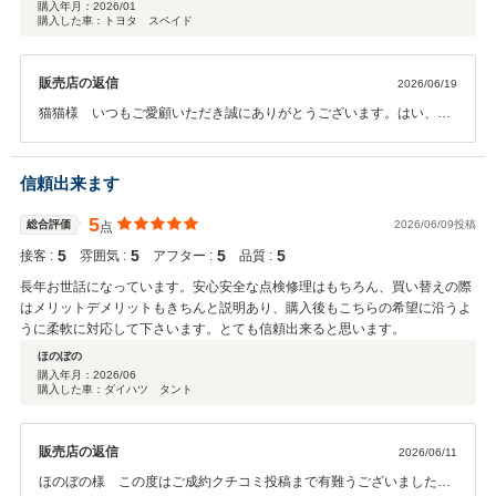
購入年月：
2026/01
購入した車：トヨタ スペイド
販売店の返信
2026/06/19
猫猫様 いつもご愛顧いただき誠にありがとうございます。はい、４
台目のご購入で御座います。ご家族様のお車をお世話させて頂けて感
謝しております。最近では奥様がメンテナンスにご来店頂いて楽しい
お話のお時間を毎回頂いておりいつの間にか、オイル交換が終わって
信頼出来ます
いるなど。ティータイムを楽しみにして頂きニコニコ笑顔で嬉しいお
言葉も下さいます。『また来たい』と感じて頂けるよう待ち時間も思
5
総合評価
2026/06/09投稿
点
考を変えていっております。これからも楽しみにご来店下さい。有り
5
5
5
5
接客 :
雰囲気 :
アフター :
品質 :
難うございました。
長年お世話になっています。安心安全な点検修理はもちろん、買い替えの際
はメリットデメリットもきちんと説明あり、購入後もこちらの希望に沿うよ
うに柔軟に対応して下さいます。とても信頼出来ると思います。
ほのぼの
購入年月：
2026/06
購入した車：ダイハツ タント
販売店の返信
2026/06/11
ほのぼの様 この度はご成約クチコミ投稿まで有難うございました。