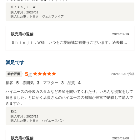
Ｓｈｉｎｊｉ．Ｗ
購入年月：
2026/02
購入した車：トヨタ ヴェルファイア
販売店の返信
2026/02/19
Ｓｈｉｎｊｉ．Ｗ様 いつもご愛顧誠に有難うございます。過去最多
の上お得意様で公私ともにお世話になっております。今回のヴェルフ
ァイアはある程度のお任せいただいてからの納車となりました。大変
長らくお待たせしました事、深くお詫び致します。カスタム具合いい
満足です
仕上がりとなりました。こちらの満足度がお客様より上回っていまい
したらすみません。ひと際目立つかなとも思っておりましたが、とん
5
総合評価
2026/02/07投稿
点
でもない。品のある大人仕様となりました。待っていただいた分、ご
5
3
3
4
接客 :
雰囲気 :
アフター :
品質 :
納得頂いたと感謝しております。これからのメンテナンスをしっかり
させていただきながら大切に長く乗れるようお手伝いさせてくださ
ハイエースの外装カスタムなど希望を聞いてくれたり、いろんな提案をして
い。有難うございました。
頂きました。とにかく店員さんのハイエースの知識が豊富で納得して購入で
きますた。
ねこ
購入年月：
2025/12
購入した車：トヨタ ハイエースバン
販売店の返信
2026/02/08