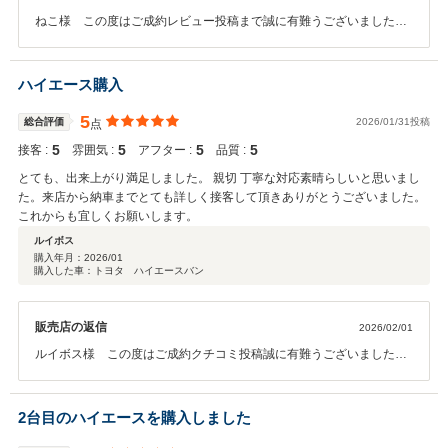
ねこ様 この度はご成約レビュー投稿まで誠に有難うございました。
納車まで大変お待たせしました申し訳ございません。ねこ様の思いの
詰まったハイエースに近づけましたでしょうか。お車作り上げていく
うちに代表、スタッフ共に大変愛着が湧いておりまして満足している
ハイエース購入
次第です。ハイエースはたくさんのカスタム＆ドレスアップパーツが
御座いますのでまだまだ可愛がってあげていただればと思います。趣
5
総合評価
2026/01/31投稿
点
味に仕事に最適なハイエース！！メンテナンスもしっかりさせて頂き
5
5
5
5
接客 :
雰囲気 :
アフター :
品質 :
ますので是非お任せ下さい。安全運転で楽しい日々をお過ごしくださ
い。
とても、出来上がり満足しました。 親切 丁寧な対応素晴らしいと思いまし
た。来店から納車までとても詳しく接客して頂きありがとうございました。
これからも宜しくお願いします。
ルイボス
購入年月：
2026/01
購入した車：トヨタ ハイエースバン
販売店の返信
2026/02/01
ルイボス様 この度はご成約クチコミ投稿誠に有難うございました。
当たり前の事ではございますが当社はスタッフ全員で一台一台、展示
する車両も徹底的にきれいに仕上げてから展示するようにしておりま
す。ただ、ルイボス様のハイエースはまだ展示もしていないタイミン
2台目のハイエースを購入しました
グでのご紹介となり汚れ、キズ、臭い等も気になられるようだったか