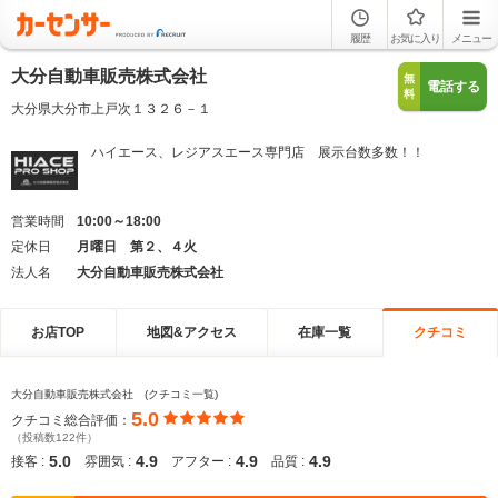
履歴
お気に入り
メニュー
大分自動車販売株式会社
無
電話する
料
大分県大分市上戸次１３２６－１
ハイエース、レジアスエース専門店 展示台数多数！！
営業時間
10:00～18:00
定休日
月曜日 第２、４火
法人名
大分自動車販売株式会社
お店TOP
地図&アクセス
在庫一覧
クチコミ
大分自動車販売株式会社 (クチコミ一覧)
5.0
クチコミ総合評価：
（投稿数122件）
5.0
4.9
4.9
4.9
接客 :
雰囲気 :
アフター :
品質 :