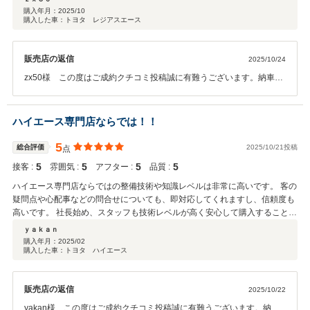
い車を造っていただきました。大満足です。ありがとうございました。
購入年月：
2025/10
購入した車：トヨタ レジアスエース
販売店の返信
2025/10/24
zx50様 この度はご成約クチコミ投稿誠に有難うございます。納車が
昨日で早速のクチコミ有難うございます。まだお日にち経過しており
ませんが今回のお車いかがでしょうか。何といっても4WD!!オーバー
フェンダーとロックタイヤ＆スペーサでワイルドに走らせてくださ
ハイエース専門店ならでは！！
い。リモコンエンジンスターターも装着で使い勝手のいいカスタム。
まだまだ奥深い車種ですがなかなか高級感と品のある大人カスタムと
5
総合評価
2025/10/21投稿
点
なりました。スタッフ一同感謝しております。前車のハイエースでは
5
5
5
5
接客 :
雰囲気 :
アフター :
品質 :
幾度も車検他で携わらせて頂きました。本当に有難うございました。
これらかもメンテナンス他、お任せください。
ハイエース専門店ならではの整備技術や知識レベルは非常に高いです。 客の
疑問点や心配事などの問合せについても、即対応してくれますし、信頼度も
高いです。 社長始め、スタッフも技術レベルが高く安心して購入することが
できました。
ｙａｋａｎ
購入年月：
2025/02
購入した車：トヨタ ハイエース
販売店の返信
2025/10/22
yakan様 この度はご成約クチコミ投稿誠に有難うございます。納車