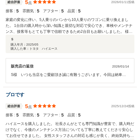
と思います。しかし日に日に仕上がっていく工程を楽しませて頂いて
5
総合評価
2026/01/11投稿
点
いるのも事実です。いつも仲の良いご夫婦様で微笑ましい限りです。
5
5
5
5
接客 :
雰囲気 :
アフター :
品質 :
この度の出会いに感謝しております。メンテナンス他カスタムなんで
もお任せ下さい。ご来店お待ちしております。
家庭の変化に伴い、5人乗りのバンから10人乗りのワゴンに乗り換えまし
た。 1台目の購入時から深い知識と親切な対応で安心でき、車検やメンテナ
ンス、接客等もとても丁寧で信頼できるため2台目もお願いしました。 様々
なカスタムが施された格好良いハイエースが沢山あるため、メンテナンスの
Ｓ
待ち時間も楽しく過ごせます。
購入年月：
2025/05
購入した車：トヨタ ハイエース
販売店の返信
2026/01/14
S様 いつも当店をご愛顧頂き誠に有難うございます。今回は納車後
初めてのメンテナンスでのご来店。大切に乗って頂いて安心してメン
テナンスさせていただきました。バンからワゴンへ乗換え。ご相談頂
いた時から納車までお時間がかかりました事、深くお詫びいたしま
プロです
す。車検のタイミングが１年から２年と長くなりました。貨物から乗
用車にもなりました。いろいろな違いを体感されている事と思いま
5
総合評価
2025/12/24投稿
点
す。とても穏やかで謙虚なS様。これからも末長くお付き合いくださ
5
5
5
5
接客 :
雰囲気 :
アフター :
品質 :
いませ。高評価有難うございます。
ハイエースを購入しました。 社長さんがとても専門知識が豊富で、購入時だ
けでなく、今後のメンテナンス方法についても丁寧に教えてくださり安心し
てお任せできました。 女性スタッフさんの対応も感じが良く、終始気持ちよ