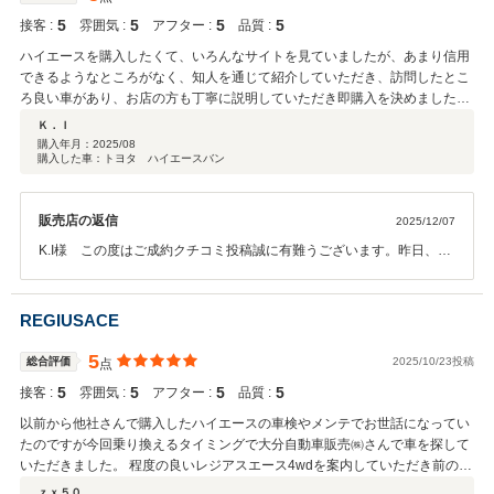
5
5
5
5
接客 :
雰囲気 :
アフター :
品質 :
ハイエースを購入したくて、いろんなサイトを見ていましたが、あまり信用
できるようなところがなく、知人を通じて紹介していただき、訪問したとこ
ろ良い車があり、お店の方も丁寧に説明していただき即購入を決めました。
納車時も丁寧に説明をして頂き、スタッフの方もとても話しやすいです。ハ
Ｋ．Ｉ
イエースをお探しの方は、おすすめです。
購入年月：
2025/08
購入した車：トヨタ ハイエースバン
販売店の返信
2025/12/07
K.I様 この度はご成約クチコミ投稿誠に有難うございます。昨日、メ
ンテナンスにご来店の際に拝見させていただきましたが、とても綺麗
に大切に乗って頂いてるようで嬉しかったです。カスタムパーツが豊
富でいろいろとカッコよくされておられたので楽しんでいらっしゃる
REGIUSACE
様子が伝わりました。このように高評価に大変恐縮致します。スタッ
フ一同引き締めて今まで以上の配慮をさせていただきます。何より当
5
総合評価
2025/10/23投稿
点
社のお得意様のご紹介とあっては精一杯させていただくのは当たり前
5
5
5
5
接客 :
雰囲気 :
アフター :
品質 :
です。またご来店お待ちしております。
以前から他社さんで購入したハイエースの車検やメンテでお世話になってい
たのですが今回乗り換えるタイミングで大分自動車販売㈱さんで車を探して
いただきました。 程度の良いレジアスエース4wdを案内していただき前の車
からのパーツの移植や無理なお願いも気持ちよく聞いていただいてカッコ良
ｚｘ５０