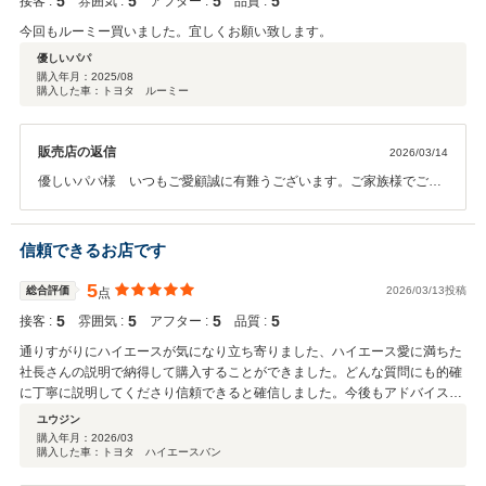
5
5
5
5
接客 :
雰囲気 :
アフター :
品質 :
今回もルーミー買いました。宜しくお願い致します。
優しいパパ
購入年月：
2025/08
購入した車：トヨタ ルーミー
販売店の返信
2026/03/14
優しいパパ様 いつもご愛顧誠に有難うございます。ご家族様でご愛
顧頂いて感謝しております。車検、メンテナンス、修理等全てお任せ
していただけておりますので当社としても責任と安心をもって携わら
せていただいております。またご来店の際にはお心遣いいただいて恐
信頼できるお店です
縮しております。これからもお任せくださいませ。
5
総合評価
2026/03/13投稿
点
5
5
5
5
接客 :
雰囲気 :
アフター :
品質 :
通りすがりにハイエースが気になり立ち寄りました、ハイエース愛に満ちた
社長さんの説明で納得して購入することができました。どんな質問にも的確
に丁寧に説明してくださり信頼できると確信しました。今後もアドバイスい
ただきながら長いお付き合いになると思います。
ユウジン
購入年月：
2026/03
購入した車：トヨタ ハイエースバン