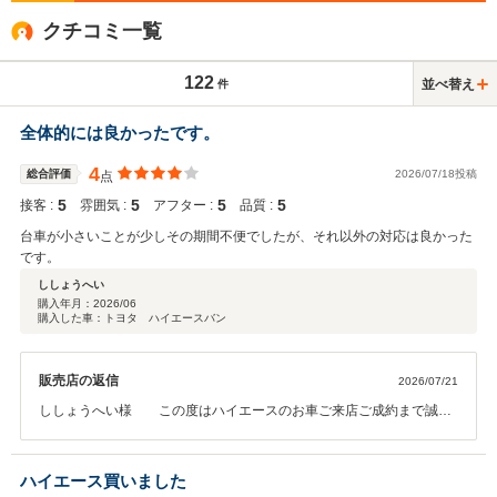
クチコミ一覧
122
並べ替え
件
全体的には良かったです。
4
総合評価
2026/07/18投稿
点
5
5
5
5
接客 :
雰囲気 :
アフター :
品質 :
台車が小さいことが少しその期間不便でしたが、それ以外の対応は良かった
です。
ししょうへい
購入年月：
2026/06
購入した車：トヨタ ハイエースバン
販売店の返信
2026/07/21
ししょうへい様 この度はハイエースのお車ご来店ご成約まで誠に
有難うございました。クチコミ投稿も頂きまして有難うございます。
代車の件、大変ご迷惑をおかけ致しました申し訳ございません。素敵
なカーライフをお楽しみくださいませ。またメンテナンス等、何か御
ハイエース買いました
座いましたらご来店ください。