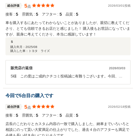
しております。
5
総合評価
2026/03/01投稿
点
5
5
5
5
接客 :
雰囲気 :
アフター :
品質 :
車を購入するにあたってわからないことがありましたが、親切に教えてくだ
さり、とても信頼できるお店だと感じました！ 購入後もお世話になっていま
すが、親身に考えてくださり、本当に感謝しています！
Ｓ
購入年月：
2025/08
購入した車：トヨタ ライズ
販売店の返信
2026/03/03
S様 この度はご成約クチコミ投稿誠に有難うございます。今回、メ
ンテナンスにご来店頂いた際にお車拝見いたしました。大切に乗って
頂いて有難うございます。これからまだまだお楽しみください。ドラ
イブレコーダー最新のタイプを取付ました。また取扱い等、お困りの
今回で5台目の購入です
ことありましたら何なりとご相談ください。これらかも車検、メンテ
ナンス他、お任せください。
5
総合評価
2026/02/18投稿
点
5
5
5
5
接客 :
雰囲気 :
アフター :
品質 :
店長のこだわりとカスタム内容の一致で購入しました、納車までいろいろと
相談にのって貰い大変満足の仕上がりでした、過去４台のアフターも満足で
今後も長い付き合いになりそうです。