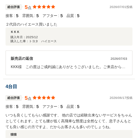
5
総合評価
2026/07/01投稿
点
5
5
5
5
接客 :
雰囲気 :
アフター :
品質 :
２代目のハイエース買いました
ＫＫＫ
購入年月：
2025/12
購入した車：トヨタ ハイエース
販売店の返信
2026/07/03
KKK様 この度はご成約誠にありがとうございました。ご来店からご
成約まで当日でお決め頂きましたのに納車までお待たせして申し訳ご
ざいません。先日、オイルメンテナンスにご来店の際にお車点検させ
ていただきましが大切に乗って頂いており嬉しい限りでございます。
4台目
これからもよきパートナーとなります様可愛がってあげてくだされば
幸いです。定期的な点検や消耗品交換などお任せください。メンテナ
5
総合評価
2026/06/17投稿
点
ンスだけはしっかり必要お車でございます。是非ご用命ください。有
5
5
5
5
接客 :
雰囲気 :
アフター :
品質 :
り難うございました。
いつも良くしてもらい感謝です、 他の店では経験出来ないサービスをちゃん
としてくれます。とても腰が低く高飛車な態度は全然なくて、息子さんもと
ても良い感じの方ですよ、だからお客さんも多いのでしょうね。
猫猫