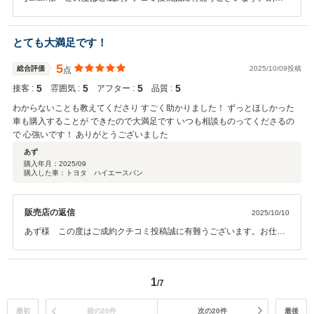
から何度かご来店いただいておりお車の様子もうかがえました。大切
にして頂いて有難うございます。今回は、初めてのオイル交換＆点検
で御座いました。また次回お待ちしております。九州はもとより近々
とても大満足です！
遠方本州に渡られるとのこと。長旅には重宝するハイエースでござい
ますので是非お楽しみください。いつも、スタッフへのご配慮に感謝
5
総合評価
2025/10/09投稿
点
しております。本当に有難うございました。これらかもメンテナンス
5
5
5
5
接客 :
雰囲気 :
アフター :
品質 :
他、お任せください。
わからないことも教えてくださり すごく助かりました！ ずっとほしかった
車も購入することが できたので大満足です いつも相談ものってくださるの
で 心強いです！ ありがとうございました
あず
購入年月：
2025/09
購入した車：トヨタ ハイエースバン
販売店の返信
2025/10/10
あず様 この度はご成約クチコミ投稿誠に有難うございます。お仕事
にもプライベートにも重宝するハイエースでございます。サーフィン
にはとても役に立てるのではないでしょうか。お子様も喜んでいただ
いてるとのことぜひもっともっとお楽しみください。納車まで大変お
1
/7
時間がかかりましたこと深くお詫びいたします。また先日はわざわざ
ご来店有難うございました。これからのメンテナンス他、お任せくだ
さい。
最初
前の20件
次の20件
最後