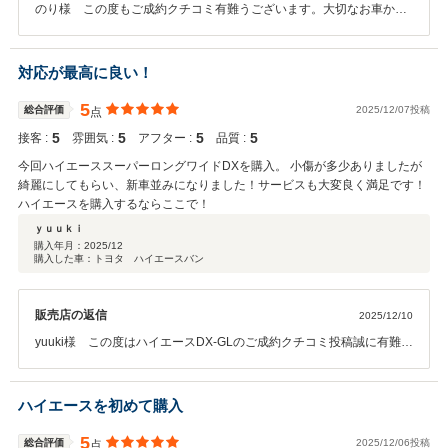
のり様 この度もご成約クチコミ有難うございます。大切なお車から
乗り換えとなりましたが、今回のお車もいい感じです! 長く長く末長
く相棒として可愛がっていただければ幸いです。また今回もクロスロ
ード買取させていただきました。有難うございます。長く乗られてい
対応が最高に良い！
たようですので寂しくはなかったでしょうか。これからはまた新たな
ハイエースを仲間入りさせていただき、ドライブ楽しんで下さい。メ
5
総合評価
2025/12/07投稿
点
ンテナンスでお会いできるのを楽しみにしております。
5
5
5
5
接客 :
雰囲気 :
アフター :
品質 :
今回ハイエーススーパーロングワイドDXを購入。 小傷が多少ありましたが
綺麗にしてもらい、新車並みになりました！サービスも大変良く満足です！
ハイエースを購入するならここで！
ｙｕｕｋｉ
購入年月：
2025/12
購入した車：トヨタ ハイエースバン
販売店の返信
2025/12/10
yuuki様 この度はハイエースDX-GLのご成約クチコミ投稿誠に有難う
ございます。納車日まで大変大変お待たせ致しました。無事に年内納
車出来ました事有難く思います。これからカスタムいっぱいされてく
ださい。またぜひ、ご家族様でお出かけされて楽しまれてください。
ハイエースを初めて購入
また奥様のお心遣いに感銘を受けております。イベント頑張られてく
ださい。メンテナンスでお会いできる日を楽しみにしております。
5
総合評価
2025/12/06投稿
点