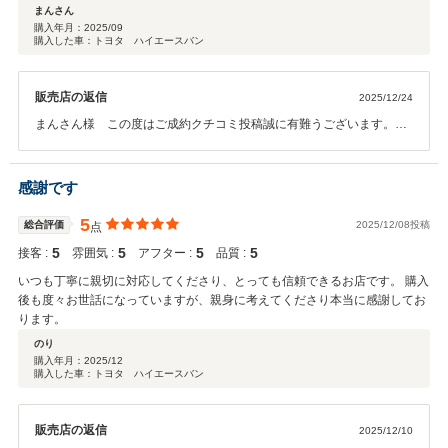
くやり取りができました。 納車後の車の調子もとても良く、大満足です。
まんさん
信頼できる中古車販売店です。
購入年月：
2025/09
購入した車：トヨタ ハイエースバン
販売店の返信
2025/12/24
まんさん様 この度はご成約クチコミ投稿誠に有難うございます。本
日、納車後のメンテナンスにお車を拝見させていただきました。大切
に乗られていました。お仕事も忙しいようですね。前車もハイエース
でお車の事は熟知しておられるので安心しております。まだまだ末長
感謝です
くお楽しみください。お忙しい中、ご来店本当に有難うございまし
た。これから年末年始休みに入りますね、気を付けて運転されてくだ
5
総合評価
2025/12/08投稿
点
さい。またご来店お待ちしております。
5
5
5
5
接客 :
雰囲気 :
アフター :
品質 :
いつも丁寧に親切に対応してくださり、とっても信頼できるお店です。 購入
後も度々お世話になっていますが、親身に考えてくださり本当に感謝してお
ります。
のり
購入年月：
2025/12
購入した車：トヨタ ハイエースバン
販売店の返信
2025/12/10