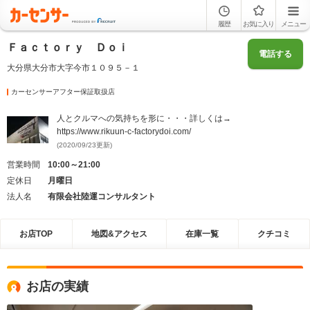
履歴
お気に入り
メニュー
Ｆａｃｔｏｒｙ Ｄｏｉ
電話する
大分県大分市大字今市１０９５－１
カーセンサーアフター保証取扱店
人とクルマへの気持ちを形に・・・詳しくは→
https://www.rikuun-c-factorydoi.com/
(2020/09/23更新)
営業時間
10:00～21:00
定休日
月曜日
法人名
有限会社陸運コンサルタント
お店TOP
地図&アクセス
在庫一覧
クチコミ
お店の実績