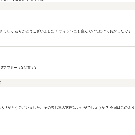
きまして ありがとうございました！ ティッシュも喜んでいただけて良かったです！
 また、ご不明点等ありましたら お気軽にご連絡下さいませ。
3
3
3
：
アフター：
品質：
）
にありがとうございました。その後お車の状態はいかがでしょうか？ 今回はこのよ
っていただきたいと思い、アフターサービスに関しても誠意をもってご対応させてい
ていただきます。今後ともお気軽に弊社にお越しくださいませ。宜しくお願い致し