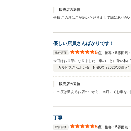
販売店の返信
せ様 この度はご契約いただきまして誠にありが
おります。 弊社では長く大切にお車に乗ってい
立ち寄りください。 今後とも、どうぞ宜しくお
優しい店員さんばかりです！
5
点
5
接客：
雰囲気
総合評価
今回はお世話になりました。車のことに疎い私に
カルピスさん
ホンダ N-BOX（
2026/06
購入
販売店の返信
この度は数あるお店の中から、当店にてお車をご
お車のことでご不明な点やご不安なことがあれば
初めてのことや慣れないお車の操作など、お乗りいただく中で気に
適なものとなりますよう、今後も全力でサポート
丁寧
5
点
5
接客：
雰囲気
総合評価