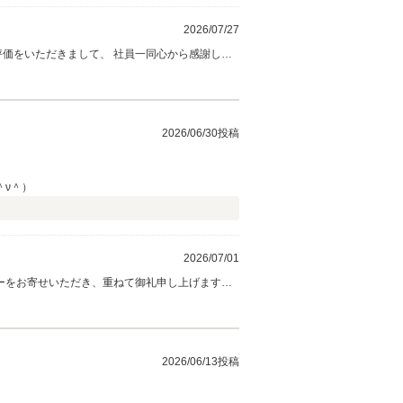
2026/07/27
評価をいただきまして、 社員一同心から感謝して
ております。 何かお困りの際はぜひお気軽にお
2026/06/30投稿
＾ν＾）
2026/07/01
ーをお寄せいただき、重ねて御礼申し上げます。
きる」と言っていただけてホッといたしました。
で快
。
2026/06/13投稿