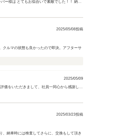
ー様は とてもお似合いで素敵でした！！ 納車
2025/05/08投稿
た。クルマの状態も良かったので即決。アフターサ
2025/05/09
い評価をいただきまして、社員一同心から感謝して
も、どうぞ宜しくお願い致します。
2025/03/23投稿
り、納車時には検査してさらに、交換もして頂き