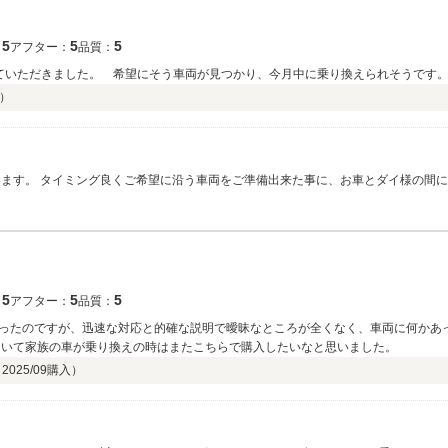
5
5
5
：
アフター：
品質：
ていただきました。 希望にそう車両が見つかり、今月中に乗り換えられそうです
）
ろしくお願いいたします。 この度は本当にありがとうございました。
5
5
5
：
アフター：
品質：
ったのですが、迅速な対応と的確な説明で曖昧なところが全くなく、車両に何かあ
き届いていて家族の車が乗り換えの時はまたこちらで購入したいなと思いました。
（
2025/09
購入）