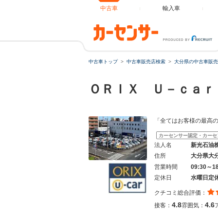
中古車
輸入車
中古車トップ
中古車販売店検索
大分県の中古車販売
ＯＲＩＸ Ｕ－ｃａｒ
「全てはお客様の最高
カーセンサー認定・カーセ
法人名
新光石油
住所
大分県大
営業時間
09:30～1
定休日
水曜日定
クチコミ総合評価：
4.8
4.6
接客：
雰囲気：