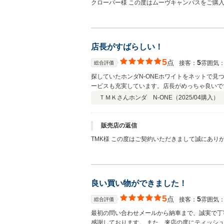
クローバー様 この度はムーヴキャンバスをご購入
時は記念のお写真もお撮りさせていただけて 幸せな気持ちになりました(*^^*) 今後のメンテナンスも しっかり
ざいましたら、お気軽にご相談下さいませ。
店長がすばらしい！
5
点
5
接客：
雰囲気
総合評価
探していたホンダN-ONEホワイトをネットで
ービスも充実しています。店長がめっちゃ良いで
ＴＭＫさん
ホンダ N-ONE（
2025/04
購入）
販売店の返信
TMK様 この度はご契約いただきまして誠にあ
おります。 当店のお車と縁がつながった事、大
良い買い物ができました！
5
点
5
接客：
雰囲気
総合評価
最初の問い合わせメールから納車まで、誠実で丁
感謝しております。 また、来店の度にティッシ