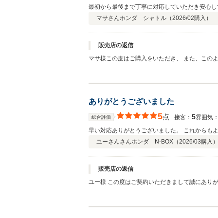
最初から最後まで丁寧に対応していただき安心し
マサさん
ホンダ シャトル（
2026/02
購入）
販売店の返信
マサ様この度はご購入をいただき、 また、この
車にお乗りいただけているようで嬉しく思います
願いいたします。
ありがとうございました
5
点
5
接客：
雰囲気
総合評価
早い対応ありがとうございました。 これからも
ユーさんさん
ホンダ N-BOX（
2026/03
購入
販売店の返信
ユー様 この度はご契約いただきまして誠にあり
客様に見て頂きたく、毎朝社員全員で洗車を行っ