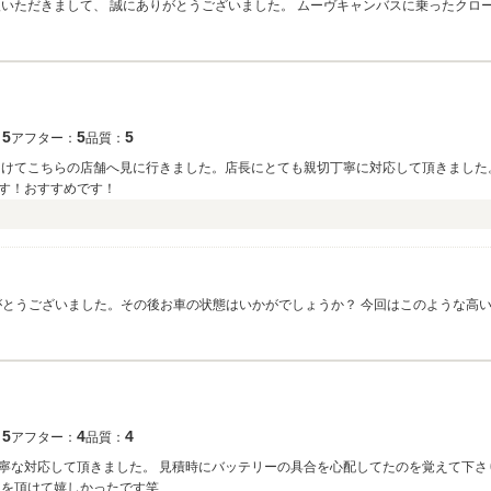
いただきまして、 誠にありがとうございました。 ムーヴキャンバスに乗ったクローバ
フォローさせていただきますので よろしくお願いいたします。 何かご
5
5
5
：
アフター：
品質：
見つけてこちらの店舗へ見に行きました。店長にとても親切丁寧に対応して頂きまし
す！おすすめです！
りがとうございました。その後お車の状態はいかがでしょうか？ 今回はこのような高
変嬉しく思います。 これからの楽しいカーライフをお祈り申し上げます。 今後と
5
4
4
：
アフター：
品質：
寧な対応して頂きました。 見積時にバッテリーの具合を心配してたのを覚えて下さ
ュを頂けて嬉しかったです笑