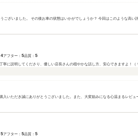
とうございました。 その後お車の状態はいかがでしょうか？ 今回はこのような高い
ただきたいと思い、 アフターサービスに関しても誠意をもってご対応させていただい
願い致します。
4
5
5
：
アフター：
品質：
丁寧に説明してくださり、優しい店長さんの穏やかな話し方、安心できますよ！（
）
購入いただき誠にありがとうございました。また、大変励みになる心温まるレビュ
、どんな小さなことでも丁寧にお答えすることを心掛けておりますので、「安心で
なることがございましたら、いつでもお気軽にご相談くださいね。 これから始まる新しいカーライフが、安心
させていただきます。末永いお付き合いのほど、どうぞよろしくお願いいたします
5
5
5
：
アフター：
品質：