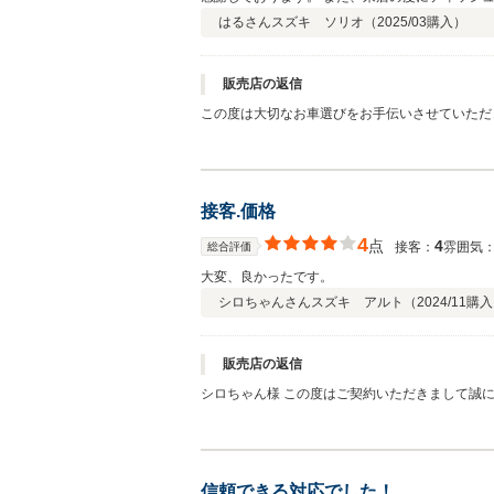
はるさん
スズキ ソリオ（
2025/03
購入）
販売店の返信
この度は大切なお車選びをお手伝いさせていただ
ていただきますので よろしくお願いいたします。
接客.価格
4
点
4
接客：
雰囲気
総合評価
大変、良かったです。
シロちゃんさん
スズキ アルト（
2024/11
購入
販売店の返信
シロちゃん様 この度はご契約いただきまして誠
謝しております。 弊社では長く大切にお車に乗
と、その後のお車のメンテナンスを引き続きさせ
信頼できる対応でした！