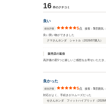
16
件のクチコミ
良い
5
点
5
接客：
雰囲気
総合評価
良い買い物ができました
クマさん
ホンダ シャトル（
2026/07
購入）
販売店の返信
高評価の星5つと嬉しいご感想をお寄せいただき、
も丁寧でスピーディーな対応を心がけてまいりま
良かった
5
点
5
接客：
雰囲気
総合評価
対応がよく、手続きがスムーズだった
せさん
ホンダ フィットハイブリッド（
2026/