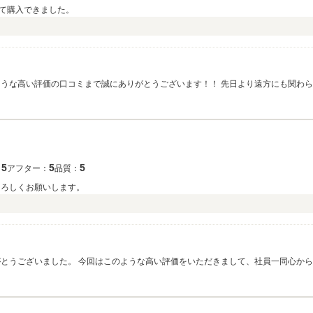
て購入できました。
ような高い評価の口コミまで誠にありがとうございます！！ 先日より遠方にも関わら
。 今後もメンテナンス等、どんな些細なことでも構いませんので いつでもお気軽に
5
5
5
：
アフター：
品質：
よろしくお願いします。
）
がとうございました。 今回はこのような高い評価をいただきまして、社員一同心か
ております。何かお困りの際はぜひお気軽にお立ち寄りください。 今後とも、どう