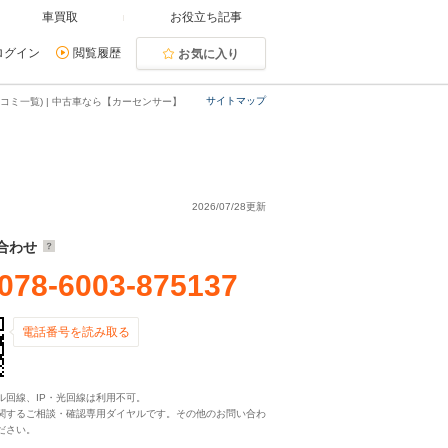
車買取
お役立ち記事
ログイン
閲覧履歴
お気に入り
サイトマップ
コミ一覧) | 中古車なら【カーセンサー】
2026/07/28更新
合わせ
078-6003-875137
電話番号を読み取る
ル回線、IP・光回線は利用不可。
関するご相談・確認専用ダイヤルです。その他のお問い合わ
ださい。