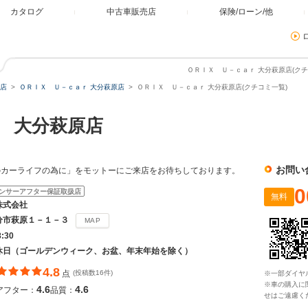
カタログ
中古車販売店
保険/ローン/他
ＯＲＩＸ Ｕ－ｃａｒ 大分萩原店(クチ
店
ＯＲＩＸ Ｕ－ｃａｒ 大分萩原店
ＯＲＩＸ Ｕ－ｃａｒ 大分萩原店(クチコミ一覧)
 大分萩原店
お問い
のカーライフの為に」をモットーにご来店をお待ちしております。
0
ンサーアフター保証取扱店
無料
株式会社
分市萩原１－１－３
MAP
8:30
休日（ゴールデンウィーク、お盆、年末年始を除く）
4.8
点
(投稿数16件)
※一部ダイヤ
※車の購入に
4.6
4.6
アフター：
品質：
せはご遠慮く