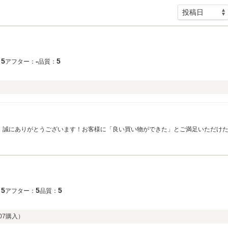
5
‐
5
：
アフター：
品質：
誠にありがとうございます！お客様に「良い買い物ができた」とご満足いただけたことが
す。今後ともお車のメンテナンス等、何かございましたらお気軽にご相談ください
5
5
5
：
アフター：
品質：
07
購入）