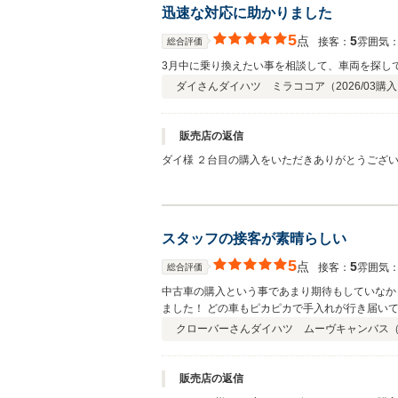
迅速な対応に助かりました
5
点
5
接客：
雰囲気
総合評価
3月中に乗り換えたい事を相談して、車両を探し
ダイさん
ダイハツ ミラココア（
2026/03
購入
販売店の返信
ダイ様 ２台目の購入をいただきありがとうございます。 タイミング良くご希望に沿う車両をご準備出来た事に、お車とダイ様の間にご縁を感じました。 今後ともダイ様のカーライ
フに寄り添えるよう努力してまいりますので、よ
スタッフの接客が素晴らしい
5
点
5
接客：
雰囲気
総合評価
中古車の購入という事であまり期待もしていなか
ました！ どの車もピカピカで手入れが行
クローバーさん
ダイハツ ムーヴキャンバス
販売店の返信