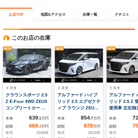
お店TOP
地図&アクセス
在庫一覧
クチコミ
このお店の在庫
NEW
NEW
NEW
トヨタ
トヨタ
トヨタ
クラウンスポーツ 2.5
アルファード ハイブ
アルファード 
Z E-Four 4WD ZEUS
リッド 2.5 エグゼクテ
リッド 2.5 Z
コンプリートカー パ
ィブ ラウンジ ZEUS
使用車 左右独
ノラマルーフ デジタ
コンプリートカー ユ
ンルーフ トヨ
639
854
7
本体
.1
万円
本体
.7
万円
本体
ルインナーミラー
ニバーサルステップ
ムメイト カラ
669
878
7
総額
.4
万円
総額
万円
総額
ETC2.0 ワイヤレス充
CD/DVDデッキ デジ
ドアップディ
年式
2026
年
年式
2024
年
年式
電 アドバンストパー
タルインナーミラー
ユニバーサル