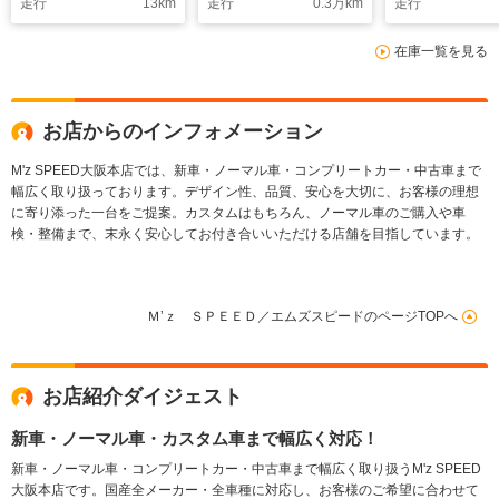
走行
13
km
走行
0.3
万km
走行
ク 12.3インチナビ パ
ヘッドアップディスプ
14インチリヤ
ワーバックドア ブラ
レイ JBLサウンドシ
エンターテイ
在庫一覧を見る
インドスポットモニタ
ステム 14インチリア
JBLプレミア
ー パノラミックビュ
エンター 左右独立ム
ドシステム デ
ーモニター
ーンルーフ トヨタチ
インナーミラ
ームメイト
お店からのインフォメーション
M'z SPEED大阪本店では、新車・ノーマル車・コンプリートカー・中古車まで
幅広く取り扱っております。デザイン性、品質、安心を大切に、お客様の理想
に寄り添った一台をご提案。カスタムはもちろん、ノーマル車のご購入や車
検・整備まで、末永く安心してお付き合いいただける店舗を目指しています。
Ｍ’ｚ ＳＰＥＥＤ／エムズスピードのページTOPへ
お店紹介ダイジェスト
新車・ノーマル車・カスタム車まで幅広く対応！
新車・ノーマル車・コンプリートカー・中古車まで幅広く取り扱うM'z SPEED
大阪本店です。国産全メーカー・全車種に対応し、お客様のご希望に合わせて