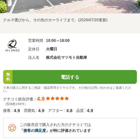
クルマ選びから、その先のカーライフまで。(2026/07/20更新)
営業時間
10:00～18:00
定休日
火曜日
法人名
株式会社マツモト自動車
無
電話する
料
※車の購入に関するご相談・確認専用ダイヤルです。その他のお問い合わせはご遠慮くださ
い。
4.9
クチコミ総合評価：
（投稿数198件）
4.9
4.9
4.8
4.9
接客 :
雰囲気 :
アフター :
品質 :
この販売店で購入された方のクチコミでは
「
接客の満足度
」が特に評価されています