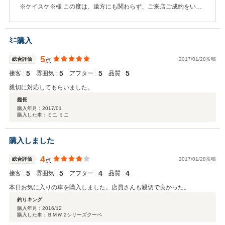
※ケイスケ※様 この度は、遠方にも関わらず、ご来店ご成約をいた
だき誠に有難う御座いました。お車のことで何か 御座いましたらお
気軽にご連絡お願いします。それでは、 今後とも宜しくお願い致し
ます。
ﾐﾆ購入
5
総合評価
2017/01/28投稿
点
5
5
5
5
接客 :
雰囲気 :
アフター :
品質 :
親切に対応してもらいました。
艦長
購入年月：
2017/01
購入した車：ミニ ミニ
購入しました
4
総合評価
2017/01/28投稿
点
5
5
4
4
接客 :
雰囲気 :
アフター :
品質 :
本日お気に入りの車を購入しました。店員さんも親切で良かった。
釣りキング
購入年月：
2016/12
購入した車：ＢＭＷ 2シリーズクーペ