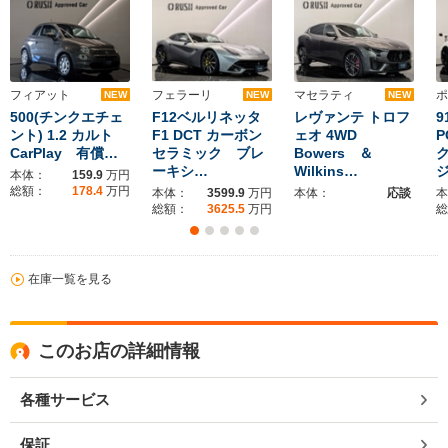
フィアット
フェラーリ
マセラティ
ポ
NEW
NEW
NEW
500(チンクエチェ
F12ベルリネッタ
レヴァンテ トロフ
9
ント) 1.2 カルト
F1 DCT カーボン
ェオ 4WD
CarPlay 有償…
セラミック ブレ
Bowers ＆
ーキシ…
Wilkins…
本体：
159.9
万円
総額：
178.4
万円
本体：
3599.9
万円
本体：
応談
本
総額：
3625.5
万円
総
在庫一覧を見る
このお店の詳細情報
各種サービス
保証