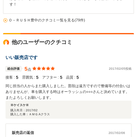
す！
Ｏ－ＲＵＳＨ豊中のクチコミ一覧を見る(79件)
他のユーザーのクチコミ
いい販売店です
5
総合評価
2017/02/05投稿
点
5
5
5
5
接客 :
雰囲気 :
アフター :
品質 :
同じ担当の人からまた購入しました。普段は遠方ですので整備等の付合いは
ありませんが、車を購入する時はオーラッシュの○○○さんと決めています。
またよろしくお願いします。
※ケイスケ※
購入年月：
2017/02
購入した車：ＡＭＧ Aクラス
販売店の返信
2017/02/06