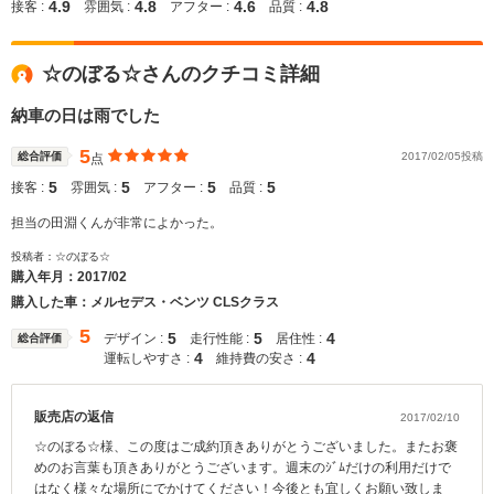
4.9
4.8
4.6
4.8
接客 :
雰囲気 :
アフター :
品質 :
☆のぼる☆さんのクチコミ詳細
納車の日は雨でした
5
総合評価
2017/02/05投稿
点
5
5
5
5
接客 :
雰囲気 :
アフター :
品質 :
担当の田淵くんが非常によかった。
投稿者：☆のぼる☆
購入年月：
2017/02
購入した車：メルセデス・ベンツ CLSクラス
5
5
5
4
デザイン :
走行性能 :
居住性 :
総合評価
4
4
運転しやすさ :
維持費の安さ :
販売店の返信
2017/02/10
☆のぼる☆様、この度はご成約頂きありがとうございました。またお褒
めのお言葉も頂きありがとうございます。週末のｼﾞﾑだけの利用だけで
はなく様々な場所にでかけてください！今後とも宜しくお願い致しま