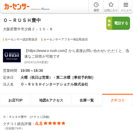
履歴
お気に入り
メニュー
Ｏ－ＲＵＳＨ豊中
無
電話する
料
大阪府豊中市少路２－１０－８
カーセンサー認定取扱店
カーセンサーアフター保証取扱店
【https://www.o-rush.com】から直接お問い合わせいただくと、迅
速なご回答が可能です
(2024/11/04更新)
営業時間
10:00～18:30
定休日
火曜（祝日は営業）・第二水曜［事前予約制］
法人名
Ｏ－ＲＵＳＨインターナショナル株式会社
お店TOP
地図&アクセス
在庫一覧
クチコミ
Ｏ－ＲＵＳＨ豊中 (クチコミ詳細)
4.8
クチコミ総合評価：
（投稿数79件）