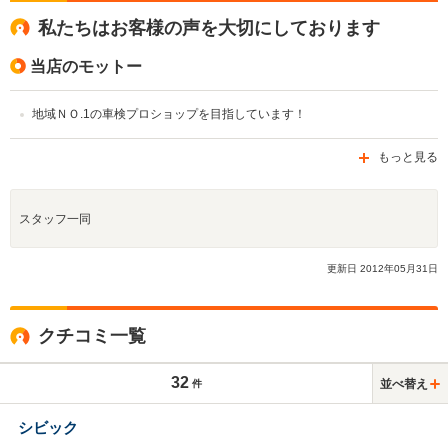
私たちはお客様の声を大切にしております
当店のモットー
地域ＮＯ.1の車検プロショップを目指しています！
もっと見る
スタッフ一同
更新日
2012
年
05
月
31
日
クチコミ一覧
32
並べ替え
件
シビック