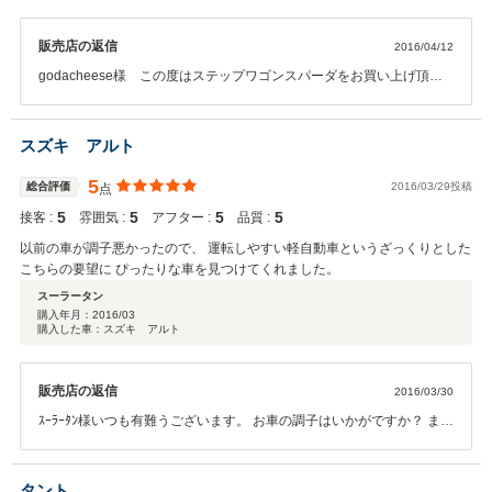
販売店の返信
2016/04/12
godacheese様 この度はステップワゴンスパーダをお買い上げ頂き
誠に有難うございました。 お客様のご希望通りのお車を納車させてい
ただき、また初めて購入するお車のお手伝いをさせて頂き、 従業員一
同大変嬉しく思っております。 今後ともどうぞよろしくお願いいたし
スズキ アルト
ます。
5
総合評価
2016/03/29投稿
点
5
5
5
5
接客 :
雰囲気 :
アフター :
品質 :
以前の車が調子悪かったので、 運転しやすい軽自動車というざっくりとした
こちらの要望に ぴったりな車を見つけてくれました。
スーラータン
購入年月：
2016/03
購入した車：スズキ アルト
販売店の返信
2016/03/30
ｽｰﾗｰﾀﾝ様いつも有難うございます。 お車の調子はいかがですか？ また
何か気になる事がございましたら、 いつでも連絡くださいね。
タント