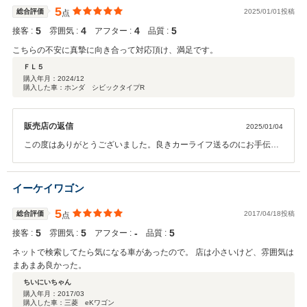
5
総合評価
2025/01/01投稿
点
5
4
4
5
接客 :
雰囲気 :
アフター :
品質 :
こちらの不安に真摯に向き合って対応頂け、満足です。
ＦＬ５
購入年月：
2024/12
購入した車：ホンダ シビックタイプR
販売店の返信
2025/01/04
この度はありがとうございました。良きカーライフ送るのにお手伝い
できることがあればいつでも言ってください。
イーケイワゴン
5
総合評価
2017/04/18投稿
点
5
5
‐
5
接客 :
雰囲気 :
アフター :
品質 :
ネットで検索してたら気になる車があったので。 店は小さいけど、雰囲気は
まあまあ良かった。
ちいにいちゃん
購入年月：
2017/03
購入した車：三菱 eKワゴン