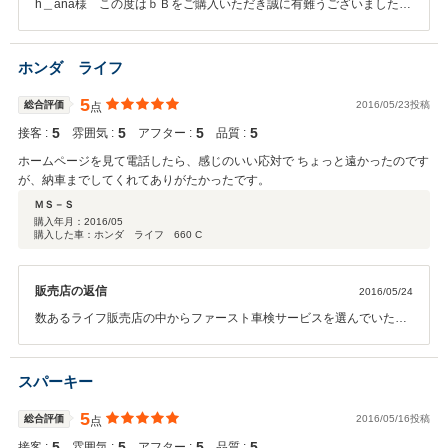
h＿ana様 この度はｂＢをご購入いただき誠に有難うございました。
ご満足のいくお車との出会いをお手伝いさせて頂き、社員一同大変喜
んでいます。 アフターフォローもさせて頂きますので、またのご来店
をお待ちしております。
ホンダ ライフ
5
総合評価
2016/05/23投稿
点
5
5
5
5
接客 :
雰囲気 :
アフター :
品質 :
ホームページを見て電話したら、感じのいい応対で ちょっと遠かったのです
が、納車までしてくれてありがたかったです。
ＭＳ－Ｓ
購入年月：
2016/05
購入した車：ホンダ ライフ 660 C
販売店の返信
2016/05/24
数あるライフ販売店の中からファースト車検サービスを選んでいただ
き誠に有難うございます。 ＭＳ-Ｓ様にとってご希望通りのお車を探
すお手伝いをさせて頂き社員一同大変喜んでおります。 どんな些細な
ことでも構いませんのでお車で気になる事がありましたら、 何でも相
スパーキー
談してください。 今後とも末永くよろしくお願いいたします。
5
総合評価
2016/05/16投稿
点
5
5
5
5
接客 :
雰囲気 :
アフター :
品質 :