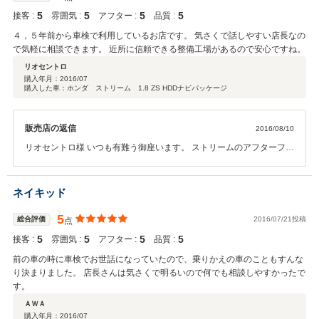
5
5
5
5
接客 :
雰囲気 :
アフター :
品質 :
４，５年前から車検で利用しているお店です。 気さくで話しやすい店長なの
で気軽に相談できます。 近所に信頼できる整備工場があるので安心ですね。
リオセントロ
購入年月：
2016/07
購入した車：ホンダ ストリーム 1.8 ZS HDDナビパッケージ
販売店の返信
2016/08/10
リオセントロ様 いつも有難う御座います。 ストリームのアフターフォ
ローもしっかりさせて頂きますので、 今後ともどうぞ宜しくお願いい
たします。
ネイキッド
5
総合評価
2016/07/21投稿
点
5
5
5
5
接客 :
雰囲気 :
アフター :
品質 :
前の車の時に車検でお世話になっていたので、乗りかえの車のこともすんな
り決まりました。 店長さんは気さくで明るいので何でも相談しやすかったで
す。
ＡＷＡ
購入年月：
2016/07