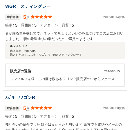
WGR スティングレー
5
総合評価
2016/06/14投稿
点
5
5
‐
5
接客 :
雰囲気 :
アフター :
品質 :
妻が乗る車を探してて、ネットでちょうどいいのを見つけてこの店にお願い
しました。 妻の希望通りの車だったので満足のようです。
ルフィルフィ
購入年月：
2016/05
購入した車：スズキ ワゴンR 660 スティングレー T
販売店の返信
2016/06/15
ルフィルフィ様 この度は数あるワゴンＲ販売店の中からファースト
車検サービスを選んでいただき 誠に有難うございました。 奥様でも乗
りやすいですし買い物の荷物も積み込みやすいお車なので 気に入って
頂けて、従業員一同心より喜んでおります。 今後とも末永くお車のケ
ｽｽﾞｷ ワゴンR
アをさせて頂くパートナーとして頑張りますので、 何でもご相談くだ
さい。
5
総合評価
2016/06/08投稿
点
5
5
‐
5
接客 :
雰囲気 :
アフター :
品質 :
知り合いの紹介でした 対応は良かったと思います 遠方でも電話やメールの