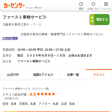
履歴
お気に入り
メニュー
ファースト車検サービス
無
電話する
料
大阪府大東市三箇５－７－１
大阪府大東市の車検・整備専門店［ファースト車検サービス］
営業時間
10:00～19:00 平日 10:00～17:00 土日
定休日
祝日 ２０２６年８月９日～１６日 お休みを頂きます
法人名
ファースト車検サービス
お店TOP
地図&アクセス
在庫一覧
クチコミ
ファースト車検サービス (クチコミ一覧)
4.9
クチコミ総合評価：
（投稿数32件）
4.9
4.8
4.9
5.0
接客 :
雰囲気 :
アフター :
品質 :