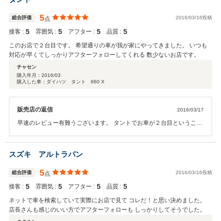
5
総合評価
2016/03/16投稿
点
5
5
5
5
接客 :
雰囲気 :
アフター :
品質 :
このお店で２台目です。 希望通りの車が我が家にやってきました。 いつも
対応が早くてしっかりアフターフォローしてくれる 数少ないお店です。
チャセン
購入年月：
2016/03
購入した車：ダイハツ タント 660 X
販売店の返信
2016/03/17
早速のレビュー有難うございます。 タントでお車が２台目ということ
で、チャセン様のカーライフのお役に立てて 社員一同大変喜んでおり
ます。 今後ともどうぞ宜しくお願いいたします。
スズキ アルトラパン
5
総合評価
2016/03/16投稿
点
5
5
5
5
接客 :
雰囲気 :
アフター :
品質 :
ネットで車を検索していて実際にお店で見て コレだ！と思い決めました。
店長さんも感じのいい方でアフターフォローも しっかりしてそうでした。