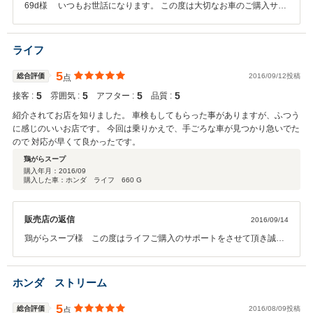
69d様 いつもお世話になります。 この度は大切なお車のご購入サポ
ートをさせて頂き、 無事納車できましたことを従業員一同喜んでいま
す。 いつでも気軽にメンテナンスにお越しください。 誠に有難う御座
いました。
ライフ
5
総合評価
2016/09/12投稿
点
5
5
5
5
接客 :
雰囲気 :
アフター :
品質 :
紹介されてお店を知りました。 車検もしてもらった事がありますが、ふつう
に感じのいいお店です。 今回は乗りかえで、手ごろな車が見つかり急いでた
ので 対応が早くて良かったです。
鶏がらスープ
購入年月：
2016/09
購入した車：ホンダ ライフ 660 G
販売店の返信
2016/09/14
鶏がらスープ様 この度はライフご購入のサポートをさせて頂き誠に
有難う御座いました。 オイル交換等のアフターフォローをしっかりさ
せて頂きますので、 今後ともどうぞ宜しくお願いいたします。
ホンダ ストリーム
5
総合評価
2016/08/09投稿
点