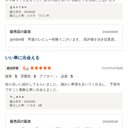
やり取りで大丈夫でした 自分の知り合いにも紹介できる店だと思います
ｇｏｎｔａｎ
購入年月：
2016/04
購入した車：スズキ ワゴンR
販売店の返信
2016/06/09
gontan様 早速のレビュー有難うございます。 高評価を頂き従業員一
同大変喜んでおります。 今後ともどうぞ宜しくお願い致します。
いい車に出会える
5
総合評価
2016/05/25投稿
点
5
5
‐
5
接客 :
雰囲気 :
アフター :
品質 :
知り合いに紹介してもらいました。 細かい希望をきいてくれるし、 予算内
ですごく素敵な車に出会えました。
ｈ＿ａｎａ
購入年月：
2016/05
購入した車：トヨタ bB
販売店の返信
2016/05/26