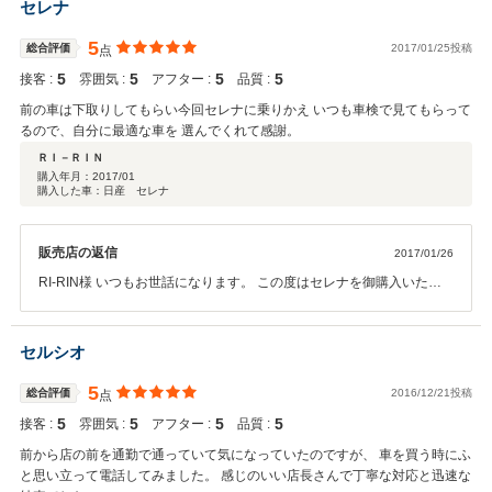
セレナ
5
総合評価
2017/01/25投稿
点
5
5
5
5
接客 :
雰囲気 :
アフター :
品質 :
前の車は下取りしてもらい今回セレナに乗りかえ いつも車検で見てもらって
るので、自分に最適な車を 選んでくれて感謝。
ＲＩ－ＲＩＮ
購入年月：
2017/01
購入した車：日産 セレナ
販売店の返信
2017/01/26
RI-RIN様 いつもお世話になります。 この度はセレナを御購入いただ
き誠に有難うございました。 気になることがあれば、 いつでも連絡く
ださい。 今後ともどうぞよろしくお願いいたします。
セルシオ
5
総合評価
2016/12/21投稿
点
5
5
5
5
接客 :
雰囲気 :
アフター :
品質 :
前から店の前を通勤で通っていて気になっていたのですが、 車を買う時にふ
と思い立って電話してみました。 感じのいい店長さんで丁寧な対応と迅速な