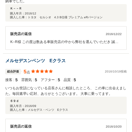
納車でした。
Ｋ－－Ｒ
購入年月：
2016/12
購入した車：トヨタ セルシオ 4.3 B仕様 プレミアム eRバージョン
販売店の返信
2016/12/22
K--R様 この度は数ある車販売店の中から弊社を選んでいただき 誠に
有難うございました。 お車のアフターフォローもしっかりさせていた
だきますので、 今後ともよろしくお願いいたします。
メルセデスンベンツ Eクラス
5
総合評価
2016/10/19投稿
点
5
5
5
5
接客 :
雰囲気 :
アフター :
品質 :
いつもお世話になっている店長さんに相談したところ、 この車に出会えまし
た。毎回素早い応対、ありがとうございます。 大事に乗ってます。
６９ｄ
購入年月：
2016/09
購入した車：メルセデス・ベンツ Eクラス
販売店の返信
2016/10/20