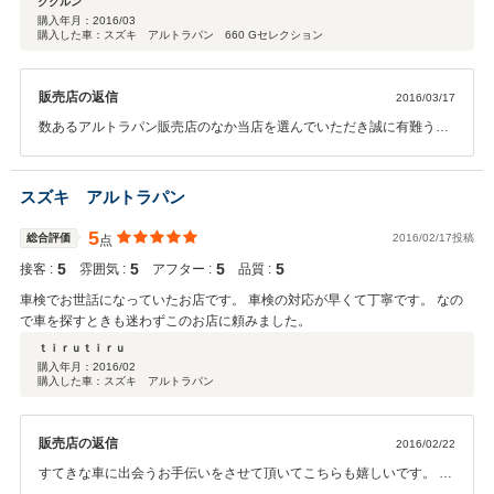
ククルン
購入年月：
2016/03
購入した車：スズキ アルトラパン 660 Gセレクション
販売店の返信
2016/03/17
数あるアルトラパン販売店のなか当店を選んでいただき誠に有難うご
ざいます。 しかも遠方からわざわざお越しいただいて感謝しておりま
す。 ククルン様にとって最適なお車と出会うお手伝いをさせていただ
いて 社員一同、大変喜んでおります。 お車のことで何か相談が御座い
スズキ アルトラパン
ましたらいつでも連絡してください。
5
総合評価
2016/02/17投稿
点
5
5
5
5
接客 :
雰囲気 :
アフター :
品質 :
車検でお世話になっていたお店です。 車検の対応が早くて丁寧です。 なの
で車を探すときも迷わずこのお店に頼みました。
ｔｉｒｕｔｉｒｕ
購入年月：
2016/02
購入した車：スズキ アルトラパン
販売店の返信
2016/02/22
すてきな車に出会うお手伝いをさせて頂いてこちらも嬉しいです。 車