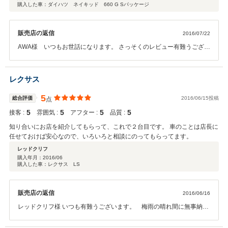
購入した車：ダイハツ ネイキッド 660 G Sパッケージ
販売店の返信
2016/07/22
AWA様 いつもお世話になります。 さっそくのレビュー有難うござい
ます。 またお車の事で気になることがあれば、いつでも連絡ください
ね。 今後ともどうぞ宜しくお願いいたします。
レクサス
5
総合評価
2016/06/15投稿
点
5
5
5
5
接客 :
雰囲気 :
アフター :
品質 :
知り合いにお店を紹介してもらって、これで２台目です。 車のことは店長に
任せておけば安心なので、いろいろと相談にのってもらってます。
レッドクリフ
購入年月：
2016/06
購入した車：レクサス LS
販売店の返信
2016/06/16
レッドクリフ様 いつも有難うございます。 梅雨の晴れ間に無事納車
でき 従業員一同大変喜んでおります。 またのご来社をお待ちしており
ます。