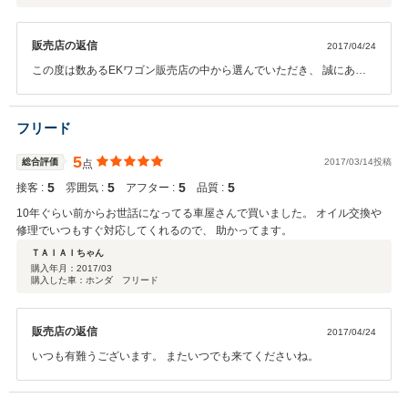
販売店の返信
2017/04/24
この度は数あるEKワゴン販売店の中から選んでいただき、 誠にあり
がとうございました。 今後ともよろしくお願いいたします。
フリード
5
総合評価
2017/03/14投稿
点
5
5
5
5
接客 :
雰囲気 :
アフター :
品質 :
10年ぐらい前からお世話になってる車屋さんで買いました。 オイル交換や
修理でいつもすぐ対応してくれるので、 助かってます。
ＴＡＩＡＩちゃん
購入年月：
2017/03
購入した車：ホンダ フリード
販売店の返信
2017/04/24
いつも有難うございます。 またいつでも来てくださいね。