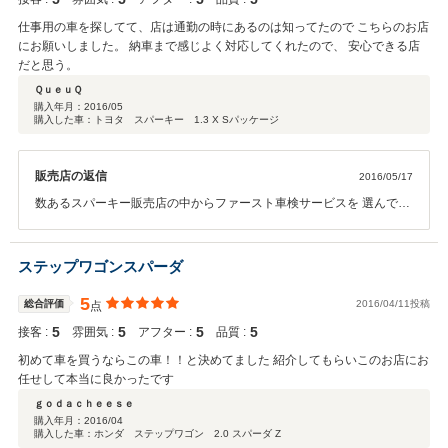
仕事用の車を探してて、店は通勤の時にあるのは知ってたので こちらのお店
にお願いしました。 納車まで感じよく対応してくれたので、 安心できる店
だと思う。
ＱｕｅｕＱ
購入年月：
2016/05
購入した車：トヨタ スパーキー 1.3 X Sパッケージ
販売店の返信
2016/05/17
数あるスパーキー販売店の中からファースト車検サービスを 選んでい
ただき誠にありがとうございます。 ＱｕｅｕＱ様にご満足いただけて
社員一同大変嬉しく思っております。 小さな事でも何かあれば連絡く
ださいね。 今後とも宜しくお願いいたします。
ステップワゴンスパーダ
5
総合評価
2016/04/11投稿
点
5
5
5
5
接客 :
雰囲気 :
アフター :
品質 :
初めて車を買うならこの車！！と決めてました 紹介してもらいこのお店にお
任せして本当に良かったです
ｇｏｄａｃｈｅｅｓｅ
購入年月：
2016/04
購入した車：ホンダ ステップワゴン 2.0 スパーダ Z