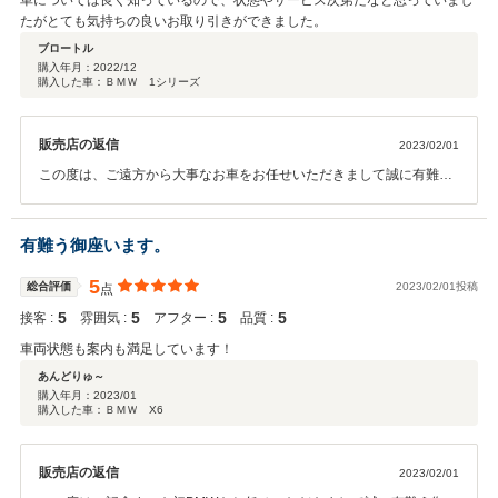
車については良く知っているので、状態やサービス次第だなと思っていまし
たがとても気持ちの良いお取り引きができました。
ブロートル
購入年月：
2022/12
購入した車：ＢＭＷ 1シリーズ
販売店の返信
2023/02/01
この度は、ご遠方から大事なお車をお任せいただきまして誠に有難う
御座います。ご遠方からでも精一杯バックアップさせていただきます
ので(^^)今後ともどうぞ宜しくお願い申し上げます。 大阪ベイ 長島
有難う御座います。
5
総合評価
2023/02/01投稿
点
5
5
5
5
接客 :
雰囲気 :
アフター :
品質 :
車両状態も案内も満足しています！
あんどりゅ～
購入年月：
2023/01
購入した車：ＢＭＷ X6
販売店の返信
2023/02/01