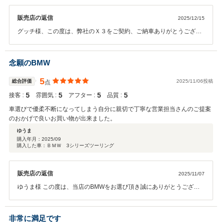
販売店の返信
2025/12/15
グッチ様、この度は、弊社のＸ３をご契約、ご納車ありがとうござい
ました。又、このような高い評価を入れて頂きありがとうございまし
た。引き続き、グッチ様のBMWライフをサポートさせて頂きますの
で、何卒よろしくお願い申し上げます。担当：尾野島
念願のBMW
5
総合評価
2025/11/06投稿
点
5
5
5
5
接客 :
雰囲気 :
アフター :
品質 :
車選びで優柔不断になってしまう自分に親切で丁寧な営業担当さんのご提案
のおかげで良いお買い物が出来ました。
ゆうま
購入年月：
2025/09
購入した車：ＢＭＷ 3シリーズツーリング
販売店の返信
2025/11/07
ゆうま様 この度は、当店のBMWをお選び頂き誠にありがとうござい
ました。 またこのような高い評価を頂き嬉しく思います。 これからも
ゆうま様のカーライフをサポートさせて頂きますので 何かございまし
たらいつでもご連絡くださいませ。 今後とも宜しくお願い申し上げま
非常に満足です