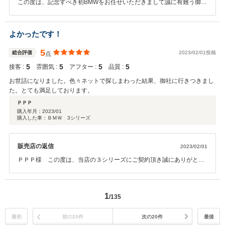
この度は、記念すべき初BMWをお任せいただきまして誠に有難う御座
います。操作など何かご不明点御座いましたらお気軽にお申し付け下
さいませ。今後ともどうぞ宜しくお願い申し上げます。 大阪ベイ 長島
よかったです！
5
総合評価
2023/02/01投稿
点
5
5
5
5
接客 :
雰囲気 :
アフター :
品質 :
お世話になりました。色々ネットで探しまわった結果、御社に行きつきまし
た。とても満足しております。
ＰＰＰ
購入年月：
2023/01
購入した車：ＢＭＷ 3シリーズ
販売店の返信
2023/02/01
ＰＰＰ様 この度は、当店の３シリーズにご契約頂き誠にありがとう
ございました。 また、このような高い評価を頂きありがとうございま
す。 今後もＰＰＰ様のカーライフをサポートさせて頂きますので 何か
ございましたらお気軽にご連絡くださいませ！ 今後とも宜しくお願い
1
/135
いたします。
最初
前の20件
次の20件
最後