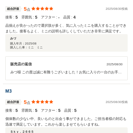
す。 担当 山本
5
総合評価
2025/08/30投稿
点
5
5
‐
4
接客 :
雰囲気 :
アフター :
品質 :
品揃えが良かったので選択肢が多く、気に入ったミニを購入することができ
ました。接客もよく、ミニの説明も詳しくしていただき非常に満足です。
みづ
購入年月：
2025/08
購入した車：ミニ ミニ
販売店の返信
2025/08/30
みづ様 この度は誠に有難うございました！お気に入りの一台のお手伝
いができ、私も嬉しく思います！今後とも宜しくお願い致します。
M3
5
総合評価
2025/08/30投稿
点
5
5
5
5
接客 :
雰囲気 :
アフター :
品質 :
個体数の少ない中、良いものと出会う事ができました。ご担当者様の対応も
迅速で満足しています。これから楽しませてもらいますね。
Ｓｋｙ．２６６５