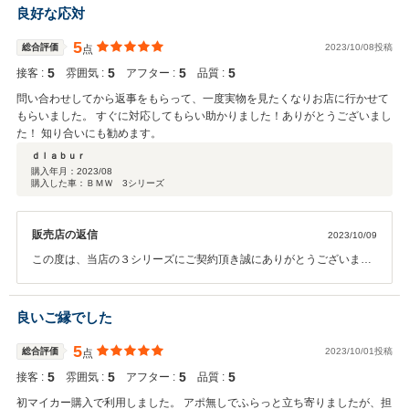
良好な応対
5
総合評価
2023/10/08投稿
点
5
5
5
5
接客 :
雰囲気 :
アフター :
品質 :
問い合わせしてから返事をもらって、一度実物を見たくなりお店に行かせて
もらいました。 すぐに対応してもらい助かりました！ありがとうございまし
た！ 知り合いにも勧めます。
ｄｌａｂｕｒ
購入年月：
2023/08
購入した車：ＢＭＷ 3シリーズ
販売店の返信
2023/10/09
この度は、当店の３シリーズにご契約頂き誠にありがとうございまし
た。 また、このような高い評価を頂きありがとうございます。 今後も
ｄｌａｂｕｒ様のカーライフをサポートさせて頂きますので 何かござ
いましたらお気軽にご連絡くださいませ！ 今後とも宜しくお願いいた
良いご縁でした
します。
5
総合評価
2023/10/01投稿
点
5
5
5
5
接客 :
雰囲気 :
アフター :
品質 :
初マイカー購入で利用しました。 アポ無しでふらっと立ち寄りましたが、担