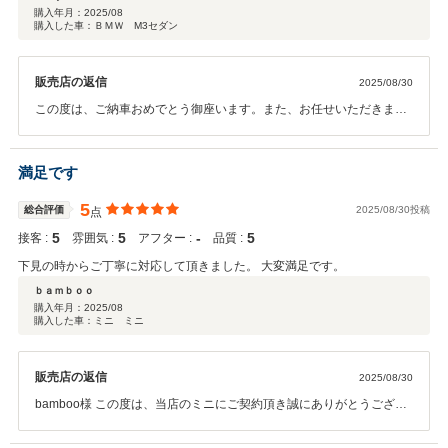
購入年月：
2025/08
購入した車：ＢＭＷ M3セダン
販売店の返信
2025/08/30
この度は、ご納車おめでとう御座います。また、お任せいただきまし
て有難う御座いました。また、このような高評価を有難う御座いま
す。BMWのパフォーマンスが注ぎ込まれた一台で御座いますので、お
時間のある際は、たくさん楽しんで下さいませ。今後ともよろしくお
満足です
願いいたします。
5
総合評価
2025/08/30投稿
点
5
5
‐
5
接客 :
雰囲気 :
アフター :
品質 :
下見の時からご丁寧に対応して頂きました。 大変満足です。
ｂａｍｂｏｏ
購入年月：
2025/08
購入した車：ミニ ミニ
販売店の返信
2025/08/30
bamboo様 この度は、当店のミニにご契約頂き誠にありがとうござい
ました。 また、このような高い評価のクチコミを頂き、大変うれしく
思います。 お客様に喜んで頂けることが、何よりも私共の励みになり