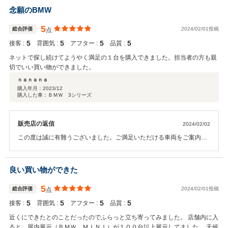
ます。 またぜひお近くにお越しの際はお気軽にお立ち寄りください。
念願のBMW
今後ともどうぞ宜しくお願い致します。
5
総合評価
2024/02/01投稿
点
5
5
5
5
接客 :
雰囲気 :
アフター :
品質 :
ネットで探し続けてようやく満足の１台を購入できました。担当者の方も親
切でいい買い物ができました。
ｎａｎａｎａ
購入年月：
2023/12
購入した車：ＢＭＷ 3シリーズ
販売店の返信
2024/02/02
この度は誠に有難うございました。ご満足いただける車両をご案内で
きて嬉しく思います。今後ともよろしくお願い致します。
良い買い物ができた
5
総合評価
2024/02/01投稿
点
5
5
5
5
接客 :
雰囲気 :
アフター :
品質 :
近くにできたとのことだったのでふらっと立ち寄ってみました。 店舗内に入
ると、屋内展示（ＢＭＷ、ＭＩＮＩ）が１００台以上展示してました。 天候