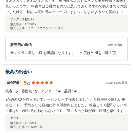
まあ大きくてきれいなお店です。屋内展示なのもゆっくり車を吟味？出来て
良かったです。 中古車はご縁のものだと思っておりますので購入までが大変
でしたけど、検討→売約済みのループにはまってしまいようやく契約までこ
ぎつけました。担当セールスさんも右往左往していただいてとても頼もしか
サングラス欲しい
ったです。
購入年月：
2025/12
購入した車：ミニ ミニコンバーチブル
販売店の返信
2025/12/04
サングラス欲しい様 お世話になります。 この度はMINIをご購入頂き
まして、誠に有難う御座いました。 サングラス欲しい様と私とで2人
で協力してようやく辿り着いたお車です。 貴重なお時間を頂きまして
本当に有難う御座いました！ しっかりとご準備させて頂きますので、
最高の出会い
楽しみにお待ちくださいませ。 引き続き、宜しくお願い申し上げま
す。
5
総合評価
2025/12/01投稿
点
5
5
4
4
接客 :
雰囲気 :
アフター :
品質 :
BMWのX3を購入予定でカーセンサーで検索しました。台数が多く欲しい車
がヒット。 予約をして店頭に行き即契約しました。 検索して1週間ぐらい 中
古車はいつ売れるかわからないです。 気に入った時が買い時期と思います。
カーセンサーに感謝です。
グッチ
購入年月：
2025/11
購入した車：ＢＭＷ X3