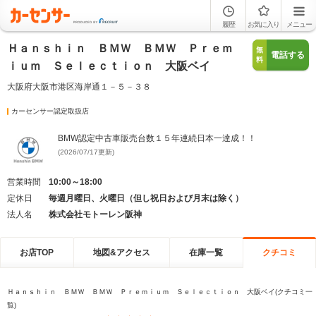
履歴
お気に入り
メニュー
Ｈａｎｓｈｉｎ ＢＭＷ ＢＭＷ Ｐｒｅｍ
無
電話する
料
ｉｕｍ Ｓｅｌｅｃｔｉｏｎ 大阪ベイ
大阪府大阪市港区海岸通１－５－３８
カーセンサー認定取扱店
BMW認定中古車販売台数１５年連続日本一達成！！
(2026/07/17更新)
営業時間
10:00～18:00
定休日
毎週月曜日、火曜日（但し祝日および月末は除く）
法人名
株式会社モトーレン阪神
お店TOP
地図&アクセス
在庫一覧
クチコミ
Ｈａｎｓｈｉｎ ＢＭＷ ＢＭＷ Ｐｒｅｍｉｕｍ Ｓｅｌｅｃｔｉｏｎ 大阪ベイ(クチコミ一
覧)