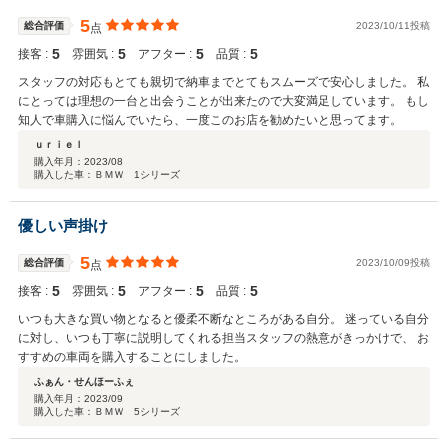
5
総合評価
2023/10/11投稿
点
5
5
5
5
接客 :
雰囲気 :
アフター :
品質 :
スタッフの対応もとても親切で納車までとてもスムーズで安心しました。 私
にとっては理想の一台と出会うことが出来たので大変満足しています。 もし
知人で車購入に悩んでいたら、一度このお店を勧めたいと思ってます。
ｕｒｉｅｌ
購入年月：
2023/08
購入した車：ＢＭＷ 1シリーズ
優しい声掛け
5
総合評価
2023/10/09投稿
点
5
5
5
5
接客 :
雰囲気 :
アフター :
品質 :
いつも大きな買い物となると優柔不断なところがある自分。 迷っている自分
に対し、いつも丁寧に説明してくれる担当スタッフの熱意がきっかけで、 お
すすめの車両を購入することにしました。
ふぁん・せんほーふぇ
購入年月：
2023/09
購入した車：ＢＭＷ 5シリーズ