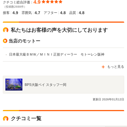
4.9
クチコミ総合評価：
（投稿数2688件）
4.9
4.7
4.8
4.8
接客 :
雰囲気 :
アフター :
品質 :
私たちはお客様の声を大切にしております
当店のモットー
日本最大級ＢＭＷ／ＭＩＮＩ正規ディーラー モトーレン阪神
もっと見る
BPS大阪ベイ スタッフ一同
更新日
2026
年
01
月
12
日
クチコミ一覧