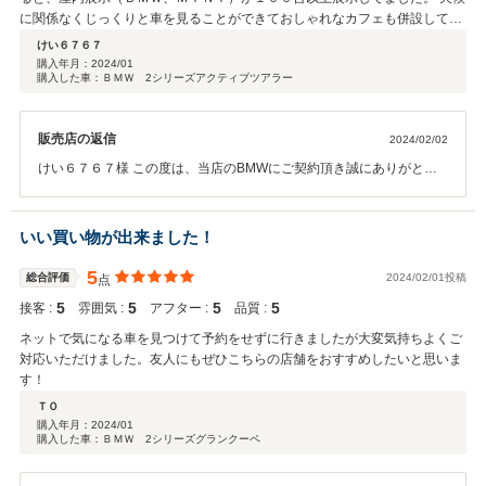
に関係なくじっくりと車を見ることができておしゃれなカフェも併設してま
す！ 担当の方も良くしてくれてここで車を購入出来てよかったです。 あり
けい６７６７
がとうございました。
購入年月：
2024/01
購入した車：ＢＭＷ 2シリーズアクティブツアラー
販売店の返信
2024/02/02
けい６７６７様 この度は、当店のBMWにご契約頂き誠にありがとう
ございました。 またお近くにお越しの際は、お立ち寄りくださいま
せ。 今後ともどうぞ宜しくお願い致します。
いい買い物が出来ました！
5
総合評価
2024/02/01投稿
点
5
5
5
5
接客 :
雰囲気 :
アフター :
品質 :
ネットで気になる車を見つけて予約をせずに行きましたが大変気持ちよくご
対応いただけました。友人にもぜひこちらの店舗をおすすめしたいと思いま
す！
ＴＯ
購入年月：
2024/01
購入した車：ＢＭＷ 2シリーズグランクーペ