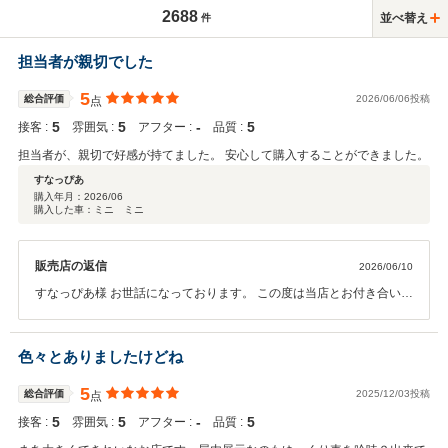
2688
並べ替え
件
担当者が親切でした
5
総合評価
2026/06/06投稿
点
5
5
‐
5
接客 :
雰囲気 :
アフター :
品質 :
担当者が、親切で好感が持てました。 安心して購入することができました。
すなっぴあ
購入年月：
2026/06
購入した車：ミニ ミニ
販売店の返信
2026/06/10
すなっぴあ様 お世話になっております。 この度は当店とお付き合い頂
きまして誠に有難う御座います。 ご納車後もしっかりとサポートさせ
て頂きますので、ご安心下さいませ。 また操作方法などご質問御座い
ましたら、いつでもお気軽にご連絡下さい！！ 引き続き、宜しくお願
色々とありましたけどね
い申し上げます。
5
総合評価
2025/12/03投稿
点
5
5
‐
5
接客 :
雰囲気 :
アフター :
品質 :