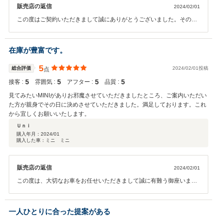
販売店の返信
2024/02/01
この度はご契約いただきまして誠にありがとうございました。その後
お車の状態はいかがでしょうか？ 今回はこのような高い評価をいただ
きまして、社員一同心から感謝しております。 何かお困りの際はぜひ
お気軽にお立ち寄りください。 今後とも、どうぞ宜しくお願い致しま
在庫が豊富です。
す。
5
総合評価
2024/02/01投稿
点
5
5
5
5
接客 :
雰囲気 :
アフター :
品質 :
見てみたいMINIがありお邪魔させていただきましたところ、ご案内いただい
た方が親身でその日に決めさせていただきました。満足しております。これ
から宜しくお願いいたします。
Ｕｎｉ
購入年月：
2024/01
購入した車：ミニ ミニ
販売店の返信
2024/02/01
この度は、大切なお車をお任せいただきまして誠に有難う御座いま
す。お喜びいただけますようにしっかりと仕上げさせていただきま
す。しばらくお時間を頂戴いたしますが、引き続きどうぞ宜しくお願
い申し上げます。
一人ひとりに合った提案がある