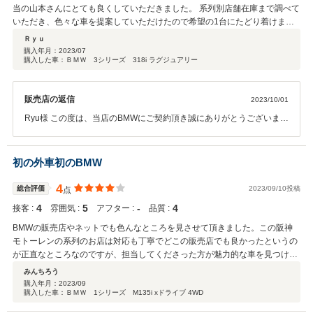
当の山本さんにとても良くしていただきました。 系列別店舗在庫まで調べて
いただき、色々な車を提案していただけたので希望の1台にたどり着けまし
た。 周りの人から新車と間違われるくらいに綺麗な状態で納車できたので大
Ｒｙｕ
変感謝しております！ 塗装のコーティングも素晴らしく、やって良かったと
購入年月：
2023/07
購入した車：ＢＭＷ 3シリーズ 318i ラグジュアリー
思います！ 大切に乗っていきたいと思います！ これからもよろしくお願い
いたします！
販売店の返信
2023/10/01
Ryu様 この度は、当店のBMWにご契約頂き誠にありがとうございまし
た。 またこのような高い評価を頂きまして感謝しております。 ご納得
が頂ける希望のお車をご納車でき大変嬉しく思います。 今後もRyu様
のカーライフをサポートできるように精一杯努めさせて頂きます。 今
初の外車初のBMW
後とも宜しくお願いいたします。
4
総合評価
2023/09/10投稿
点
4
5
‐
4
接客 :
雰囲気 :
アフター :
品質 :
BMWの販売店やネットでも色んなところを見させて頂きました。この阪神
モトーレンの系列のお店は対応も丁寧でどこの販売店でも良かったというの
が正直なところなのですが、担当してくださった方が魅力的な車を見つけ出
してくださり、また丁寧に扱ってくださって本当に嬉しかったです。このお
みんちろう
店は海に面しているのでドライブの途中でもふらっと寄ってみるのも良いか
購入年月：
2023/09
購入した車：ＢＭＷ 1シリーズ M135i xドライブ 4WD
も知れません。