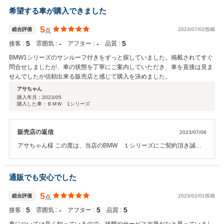
希望する車が購入できました
5
総合評価
2023/07/02投稿
点
5
‐
‐
5
接客 :
雰囲気 :
アフター :
品質 :
BMW1シリーズのサンルーフ付きをずっと探していました。掲載されてすぐ
問合せしましたが、車の状態を丁寧にご案内していただき、車を直接は見ま
せんでしたが信頼出来る販売店と感じて購入を決めました。
アサちゃん
購入年月：
2023/05
購入した車：ＢＭＷ 1シリーズ
販売店の返信
2023/07/06
アサちゃん様 この度は、当店のBMW １シリーズにご契約頂き誠に
ありがとうございました。 また、このような高い評価を頂きありがと
うございます。 今後もアサちゃん様のカーライフもサポートさせて頂
ければと思いますので 今後ともどうぞ宜しくお願いいたします。
通販でも安心でした
5
総合評価
2023/02/01投稿
点
5
‐
5
5
接客 :
雰囲気 :
アフター :
品質 :