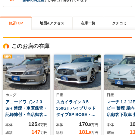
「
接客の満足度
」が特に評価されています
お店TOP
地図&アクセス
在庫一覧
クチコミ
このお店の在庫
NEW
ホンダ
日産
日産
アコードワゴン 2.3
スカイライン 3.5
マーチ 1.2 12
SiR 禁煙・車庫保管・
350GT ハイブリッド
ビー 禁煙 屋内
記録簿付・当店御客様
タイプSP BOSE・禁
店顧客下取車 
下取車両
煙・屋内車庫保管車・
車両
125
170
1
本体
.0
万円
本体
.0
万円
本体
全記録簿・1年距離無
147
181
1
総額
万円
総額
.9
万円
総額
制限保証付・2オーナ