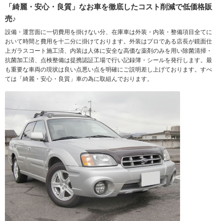
「綺麗・安心・良質」なお車を徹底したコスト削減で低価格販
売♪
設備・運営面に一切費用を掛けない分、在庫車は外装・内装・整備項目全てに
おいて時間と費用を十二分に掛けております。外装はプロである店長が鏡面仕
上ガラスコート施工済、内装は人体に安全な高価な薬剤のみを用い除菌清掃・
抗菌加工済、点検整備は提携認証工場で行い記録簿・シールを発行します。最
も重要な車両の現状は良い点悪い点を明確にご説明差し上げております。すべ
ては「綺麗・安心・良質」車の為に取組んでおります。