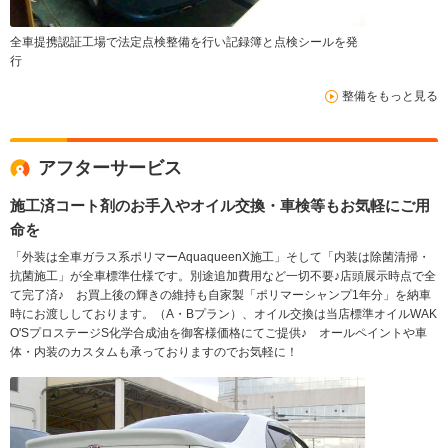
全車提携認証工場で法定点検整備を行い記録簿と点検シールを発
行
整備をもっと見る
アフターサービス
施工済コート剤のお手入やオイル交換・車検等もお気軽にご用
命を
「外装は全車ガラス系ポリマーAquaqueenX施工」そして「内装は除菌清掃・
抗菌施工」が全車標準仕様です。別途追加費用など一切不要♪店頭展示時点で全
て完了済♪ お買上後の輝きの維持も自家製「ポリマーシャンプ1年分」を納車
時にお渡ししております。（A・Bプラン）、オイル交換は当店標準オイルWAK
O'SプロステージS化学合成油を御客様価格にてご提供♪ オールペイントや車
体・内装のカスタムも承っておりますのでお気軽に！