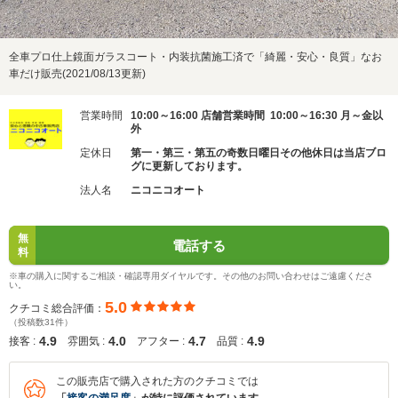
全車プロ仕上鏡面ガラスコート・内装抗菌施工済で「綺麗・安心・良質」なお
車だけ販売(2021/08/13更新)
営業時間
10:00～16:00 店舗営業時間 10:00～16:30 月～金以
外
定休日
第一・第三・第五の奇数日曜日その他休日は当店ブロ
グに更新しております。
法人名
ニコニコオート
無
電話する
料
※車の購入に関するご相談・確認専用ダイヤルです。その他のお問い合わせはご遠慮くださ
い。
5.0
クチコミ総合評価：
（投稿数31件）
4.9
4.0
4.7
4.9
接客 :
雰囲気 :
アフター :
品質 :
この販売店で購入された方のクチコミでは