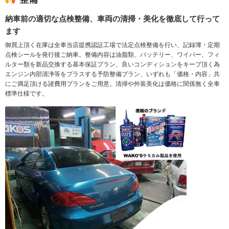
納車前の適切な点検整備、車両の清掃・美化を徹底して行って
ます
御買上頂く在庫は全車当店提携認証工場で法定点検整備を行い、記録簿・定期
点検シールを発行後ご納車。整備内容は油脂類、バッテリー、ワイパー、フィ
ルター類を新品交換する基本保証プラン、良いコンディションをキープ頂く為
エンジン内部清浄等をプラスする予防整備プラン、いずれも「価格・内容」共
にご満足頂ける諸費用プランをご用意。清掃や外装美化は価格に関係無く全車
標準仕様です。