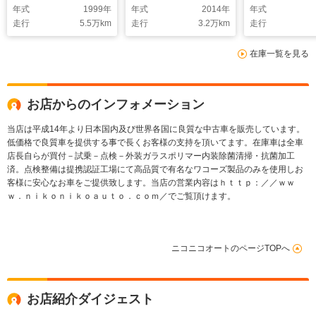
年式
1999
年
年式
2014
年
年式
下取車両
走行
5.5
万km
走行
3.2
万km
走行
在庫一覧を見る
お店からのインフォメーション
当店は平成14年より日本国内及び世界各国に良質な中古車を販売しています。
低価格で良質車を提供する事で長くお客様の支持を頂いてます。在庫車は全車
店長自らが買付－試乗－点検－外装ガラスポリマー内装除菌清掃・抗菌加工
済。点検整備は提携認証工場にて高品質で有名なワコーズ製品のみを使用しお
客様に安心なお車をご提供致します。当店の営業内容はｈｔｔｐ：／／ｗｗ
ｗ．ｎｉｋｏｎｉｋｏａｕｔｏ．ｃｏｍ／でご覧頂けます。
ニコニコオートのページTOPへ
お店紹介ダイジェスト