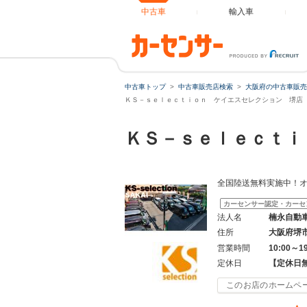
中古車
輸入車
中古車トップ
中古車販売店検索
大阪府の中古車販売
ＫＳ－ｓｅｌｅｃｔｉｏｎ ケイエスセレクション 堺店 軽
ＫＳ－ｓｅｌｅｃｔ
全国陸送無料実施中！オ
カーセンサー認定・カーセ
法人名
楠永自動
住所
大阪府堺
営業時間
10:00～
定休日
【定休日
このお店のホームペ