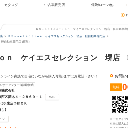
カタログ
中古車販売店
保険/ローン/他
ＫＳ－ｓｅｌｅｃｔｉｏｎ ケイエスセレクション 堺店 軽自動車専門店
店
ＫＳ－ｓｅｌｅｃｔｉｏｎ ケイエスセレクション 堺店 軽自動車専門店
自動車専門店 (買取)
ｉｏｎ ケイエスセレクション 堺店
お問い
ンライン商談で自宅にいながら購入可能♪まずはお電話下さい！
0
ンサーアフター保証取扱店
無料
車株式会社
市西区菱木４－２８６９－１
MAP
19:00 来店予約ＯＫ
無し】
ージ
※一部ダイヤ
※車の購入に