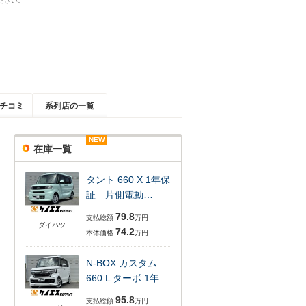
ださい。
チコミ
系列店の一覧
NEW
NEW
NEW
NEW
NEW
在庫一覧
タント 660 X 1年保
証 片側電動…
79.8
支払総額
万円
ダイハツ
74.2
本体価格
万円
N-BOX カスタム
660 L ターボ 1年…
95.8
支払総額
万円