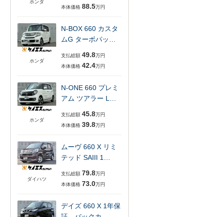
ホンダ
88.5
本体価格
万円
N-BOX 660 カスタ
ムG ターボパッ…
49.8
支払総額
万円
ホンダ
42.4
本体価格
万円
N-ONE 660 プレミ
アム ツアラー L…
45.8
支払総額
万円
ホンダ
39.8
本体価格
万円
ムーヴ 660 X リミ
テッド SAIII 1…
79.8
支払総額
万円
ダイハツ
73.0
本体価格
万円
デイズ 660 X 1年保
証 バックカ…