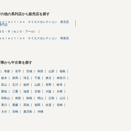
府の他の系列店から販売店を探す
ｓｅｌｅｃｔｉｏｎ ケイエスセレクション 泉北店
専門店
ＳＥ－Ｒ（センス・アール）
ｓｅｌｅｃｔｉｏｎ ケイエスセレクション 和泉店
府県から中古車を探す
青森
岩手
宮城
秋田
山形
福島
栃木
群馬
埼玉
千葉
東京
神奈川
富山
石川
福井
山梨
長野
岐阜
愛知
三重
滋賀
京都
大阪
兵庫
和歌山
鳥取
島根
岡山
広島
山口
香川
愛媛
高知
福岡
佐賀
長崎
大分
宮崎
鹿児島
沖縄