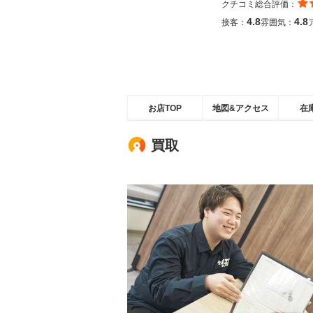
クチコミ総合評価：
4.8
4.8
接客：
雰囲気：
お店TOP
地図&アクセス
在
買取