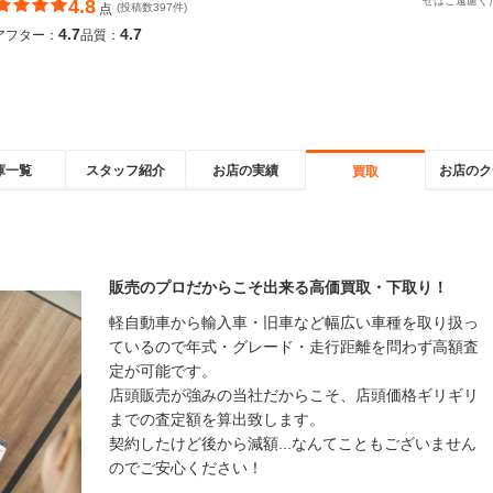
せはご遠慮く
4.8
点
(投稿数397件)
4.7
4.7
アフター：
品質：
庫一覧
スタッフ紹介
お店の実績
お店のク
買取
販売のプロだからこそ出来る高価買取・下取り！
軽自動車から輸入車・旧車など幅広い車種を取り扱っ
ているので年式・グレード・走行距離を問わず高額査
定が可能です。
店頭販売が強みの当社だからこそ、店頭価格ギリギリ
までの査定額を算出致します。
契約したけど後から減額...なんてこともございません
のでご安心ください！