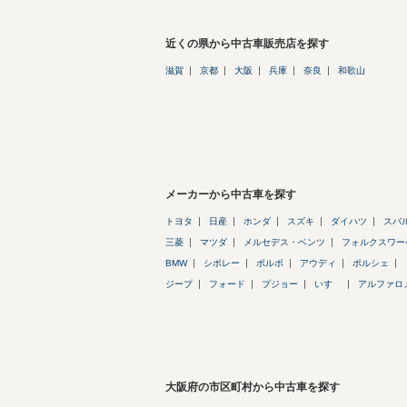
近くの県から中古車販売店を探す
滋賀
京都
大阪
兵庫
奈良
和歌山
メーカーから中古車を探す
トヨタ
日産
ホンダ
スズキ
ダイハツ
スバ
三菱
マツダ
メルセデス・ベンツ
フォルクスワー
BMW
シボレー
ボルボ
アウディ
ポルシェ
ジープ
フォード
プジョー
いすゞ
アルファロ
大阪府の市区町村から中古車を探す