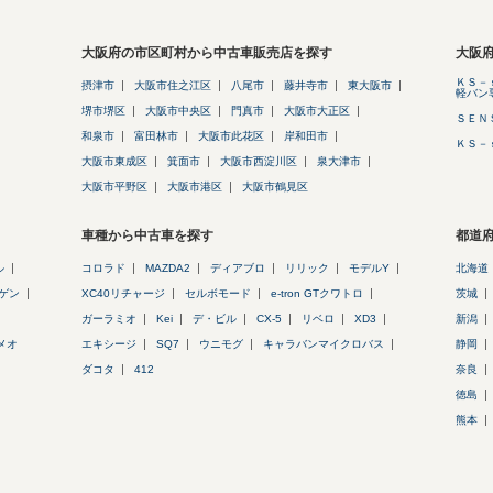
大阪府の市区町村から中古車販売店を探す
大阪
ＫＳ－
摂津市
大阪市住之江区
八尾市
藤井寺市
東大阪市
軽バン
堺市堺区
大阪市中央区
門真市
大阪市大正区
ＳＥＮ
和泉市
富田林市
大阪市此花区
岸和田市
ＫＳ－
大阪市東成区
箕面市
大阪市西淀川区
泉大津市
大阪市平野区
大阪市港区
大阪市鶴見区
車種から中古車を探す
都道
ル
コロラド
MAZDA2
ディアブロ
リリック
モデルY
北海道
ゲン
XC40リチャージ
セルボモード
e-tron GTクワトロ
茨城
ガーラミオ
Kei
デ・ビル
CX-5
リベロ
XD3
新潟
メオ
エキシージ
SQ7
ウニモグ
キャラバンマイクロバス
静岡
ダコタ
412
奈良
徳島
熊本