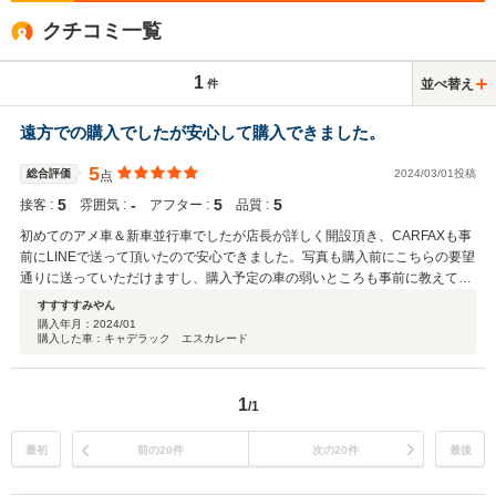
クチコミ一覧
1
並べ替え
件
遠方での購入でしたが安心して購入できました。
5
総合評価
2024/03/01投稿
点
5
‐
5
5
接客 :
雰囲気 :
アフター :
品質 :
初めてのアメ車＆新車並行車でしたが店長が詳しく開設頂き、CARFAXも事
前にLINEで送って頂いたので安心できました。写真も購入前にこちらの要望
通りに送っていただけますし、購入予定の車の弱いところも事前に教えてく
れます。弱い部分は整備後納車といった要望にも応えてくれます。
すすすすみやん
購入年月：
2024/01
購入した車：キャデラック エスカレード
1
/1
最初
前の20件
次の20件
最後