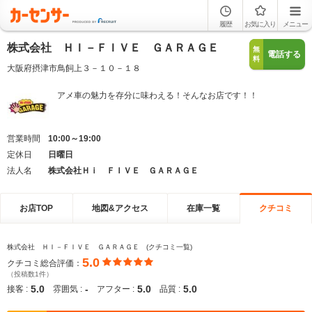
履歴
お気に入り
メニュー
株式会社 ＨＩ－ＦＩＶＥ ＧＡＲＡＧＥ
無
電話する
料
大阪府摂津市鳥飼上３－１０－１８
アメ車の魅力を存分に味わえる！そんなお店です！！
営業時間
10:00～19:00
定休日
日曜日
法人名
株式会社Ｈｉ ＦＩＶＥ ＧＡＲＡＧＥ
お店TOP
地図&アクセス
在庫一覧
クチコミ
株式会社 ＨＩ－ＦＩＶＥ ＧＡＲＡＧＥ (クチコミ一覧)
5.0
クチコミ総合評価：
（投稿数1件）
5.0
-
5.0
5.0
接客 :
雰囲気 :
アフター :
品質 :