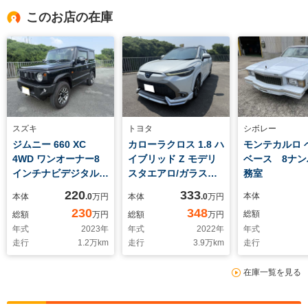
このお店の在庫
スズキ
トヨタ
シボレー
ジムニー 660 XC
カローラクロス 1.8 ハ
モンテカルロ 
4WD ワンオーナー8
イブリッド Z モデリ
ベース 8ナン
インチナビデジタルイ
スタエアロ/ガラスル
務室
ンナーミラードラレコ
ーフ/ディスプレイオ
220
333
本体
本体
.0
万円
本体
.0
万円
ETC
ーディオ+ナビ10.5イ
230
348
総額
総額
万円
総額
万円
ンチ/トヨタセーフテ
年式
2023
年
年式
2022
年
年式
ィセンス/シートヒー
走行
1.2
万km
走行
3.9
万km
走行
ター 前席/パノラミッ
クビューモニター/車
在庫一覧を見る
線逸脱防止支援システ
ム/電動バックドア