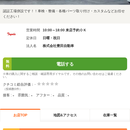
認証工場併設です！！車検・整備・各種パーツ取り付け・カスタムなどお任せ
ください！
営業時間
10:00～18:00 来店予約ＯＫ
定休日
日曜・祝日
法人名
株式会社豊田自動車
無
電話する
料
※車の購入に関するご相談・確認専用ダイヤルです。その他のお問い合わせはご遠慮くださ
い。
-
クチコミ総合評価：
（投稿数0件）
-
-
-
-
接客 :
雰囲気 :
アフター :
品質 :
お店TOP
地図&アクセス
在庫一覧