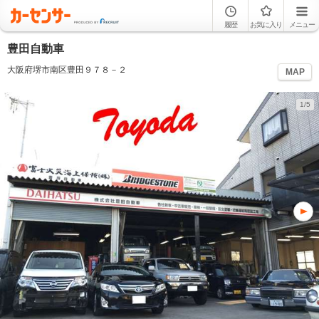
履歴
お気に入り
メニュー
豊田自動車
大阪府堺市南区豊田９７８－２
MAP
1/5