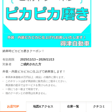
納車時ピカピカ磨きクーポン！
有効期限
2025/11/13～2026/11/13
対象者
ご成約された方
外装・内装ピカピカに仕上げて納車致します！
車両本体価格10万円以上（税込）の物件に限ります。
このチケットは必ず商談前に販売店にご提示ください。
商談後の提示ではサービスを受けられません。
一回につき一枚まで有効です。
他のクーポンとの併用は出来ません。
お店TOP
地図&アクセス
在庫一覧
クチコミ