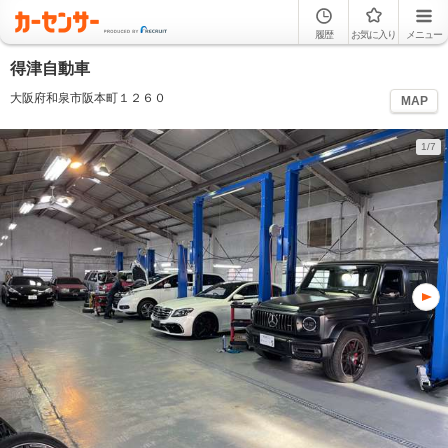
履歴
お気に入り
メニュー
得津自動車
大阪府和泉市阪本町１２６０
MAP
1/7