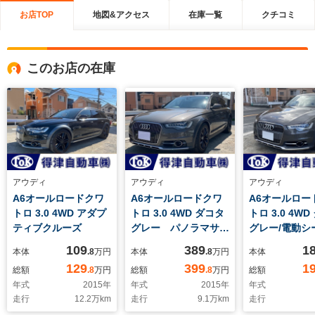
お店TOP
地図&アクセス
在庫一覧
クチコミ
このお店の在庫
アウディ
アウディ
アウディ
A6オールロードクワ
A6オールロードクワ
A6オールロー
トロ 3.0 4WD アダプ
トロ 3.0 4WD ダコタ
トロ 3.0 4W
ティブクルーズ
グレー パノラマサン
グレー/電動シ
ルーフ
ートエアコン/
109
389
1
本体
.8
万円
本体
.8
万円
本体
防止装置/ミュ
129
399
1
総額
.8
万円
総額
.8
万円
総額
クサーバー/電
年式
2015
年
年式
2015
年
年式
ゲート/フロン
走行
12.2
万km
走行
9.1
万km
走行
グランプ/ETC