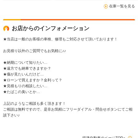
ビ/TV/DVD/
在庫一覧を見る
ンサー/盗難防
お店からのインフォメーション
★当店は一般のお客様の車検、修理もご対応させて頂いております！
お見積り以外のご質問でもお気軽に♪♪
★納期について知りたい…
★遠方でも納車できますか？
★傷が見たいんだけど…
★ローンで買えますか？金利って？
★見積もりの相談したい…
★たばこの臭いとか…
上記のようなご相談も多く頂きます！
ご相談は無料ですので、是非お気軽にフリーダイアル・問合せボタンにてご相
談下さい♪