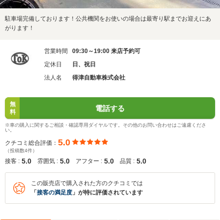
駐車場完備しております！公共機関をお使いの場合は最寄り駅までお迎えにあ
がります！
営業時間
09:30～19:00 来店予約可
定休日
日、祝日
法人名
得津自動車株式会社
無
電話する
料
※車の購入に関するご相談・確認専用ダイヤルです。その他のお問い合わせはご遠慮くださ
い。
5.0
クチコミ総合評価：
（投稿数4件）
5.0
5.0
5.0
5.0
接客 :
雰囲気 :
アフター :
品質 :
この販売店で購入された方のクチコミでは
「
接客の満足度
」が特に評価されています