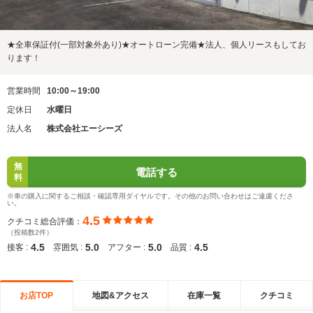
★全車保証付(一部対象外あり)★オートローン完備★法人、個人リースもしてお
ります！
営業時間
10:00～19:00
定休日
水曜日
法人名
株式会社エーシーズ
無
電話する
料
※車の購入に関するご相談・確認専用ダイヤルです。その他のお問い合わせはご遠慮くださ
い。
4.5
クチコミ総合評価：
（投稿数2件）
4.5
5.0
5.0
4.5
接客 :
雰囲気 :
アフター :
品質 :
お店TOP
地図&アクセス
在庫一覧
クチコミ