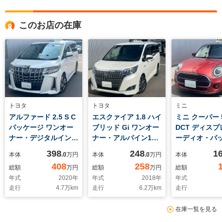
このお店の在庫
トヨタ
トヨタ
ミニ
アルファード 2.5 S C
エスクァイア 1.8 ハイ
ミニ クーパー 
パッケージ ワンオー
ブリッド Gi ワンオー
DCT ディス
ナー・デジタルインナ
ナー・アルパイン11
ーディオ・バ
ーミラー・ツインムー
型ビッグX・バックカ
ラ・前後ドラ
398
248
1
本体
.0
万円
本体
.0
万円
本体
ンルーフ・12.1型後部
メラ・両側パワースラ
ーダー・ETC
408
258
総額
万円
総額
万円
総額
モニター・前後ドライ
イドドア・セーフティ
リングストッ
年式
2020
年
年式
2018
年
年式
ブレコーダー・シート
センス・プリクラッシ
ートキー2個・
走行
4.7
万km
走行
6.2
万km
走行
ベンチレーション・三
ュ・オートマチックハ
ーセンサー・L
眼LEDヘッド・セーフ
イビーム・シートヒー
ド・純正16イ
在庫一覧を見る
ティセンス・両側パワ
ター・LEDヘッドライ
ースライドドア・ステ
ト・ETC・スマートキ