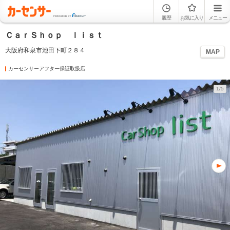
履歴
お気に入り
メニュー
ＣａｒＳｈｏｐ ｌｉｓｔ
大阪府和泉市池田下町２８４
MAP
カーセンサーアフター保証取扱店
1/5