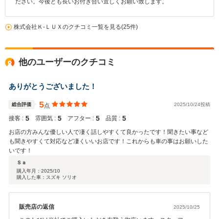
ださい。今後とも長いお付き合い宜しくお願い致します。
株式会社Ｋ‐ＬＵＸのクチコミ一覧を見る(25件)
他のユーザーのクチコミ
ありがとうございました！
5
総合評価
2025/10/24投稿
点
5
5
5
5
接客 :
雰囲気 :
アフター :
品質 :
お店の方みんな優しい人で凄く話しやすくて良かったです！聞きたい事など
も聞きやすくて対応など凄くいいお店です！これからも車の事はお願いした
いです！
Ｓａ
購入年月：
2025/10
購入した車：スズキ ソリオ
販売店の返信
2025/10/25