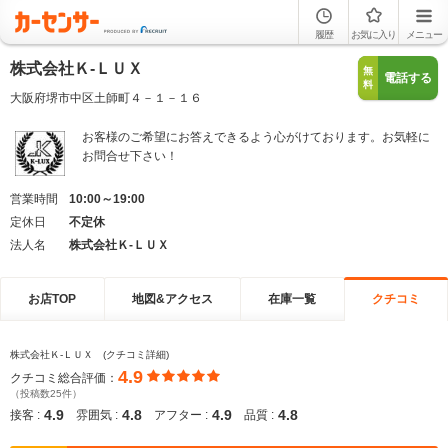
履歴
お気に入り
メニュー
株式会社Ｋ‐ＬＵＸ
無
電話する
料
大阪府堺市中区土師町４－１－１６
お客様のご希望にお答えできるよう心がけております。お気軽に
お問合せ下さい！
営業時間
10:00～19:00
定休日
不定休
法人名
株式会社Ｋ‐ＬＵＸ
お店TOP
地図&アクセス
在庫一覧
クチコミ
株式会社Ｋ‐ＬＵＸ (クチコミ詳細)
4.9
クチコミ総合評価：
（投稿数25件）
4.9
4.8
4.9
4.8
接客 :
雰囲気 :
アフター :
品質 :