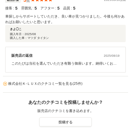
5
点
5
5
5
5
接客 :
雰囲気 :
アフター :
品質 :
車探しからサポートしていただき、良い車が見つかりました。今後も何かあ
ればお願いしたいと思います。
きよ◯こ
購入年月：
2025/08
購入した車：マツダ タイタン
販売店の返信
2025/08/19
このたびは当社を選んでいただき有難う御座います。納得いくお車
を探すサポートをさせていただき、嬉しく思います。今後とも長い
お付き合いのほど宜しくお願い致します。
株式会社Ｋ‐ＬＵＸのクチコミ一覧を見る(25件)
あなたのクチコミを投稿しませんか？
販売店のクチコミを書き込めます。
投稿する