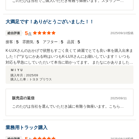
このたびは当社でご購入いただき有難う御座います。スタッフ一
同、そのようなお言葉をいただけて嬉しく思います。車の事は何事
でも対応致しますので、ご気軽にご相談ください。今後とも長いお
付き合い宜しくお願い致します。有難う御座います。
大満足です！ありがとうございました！！
5
総合評価
2025/09/10投稿
点
5
5
5
5
接客 :
雰囲気 :
アフター :
品質 :
K-LUXさんのおかげで状態もすごく良くて 綺麗でとても良い車を購入出来ま
した！(^^)/ なにかある時はいつもK-LUXさんにお願いしています！ いつも
対応も早急にしていただいて本当に助かってます。 またなにかありましたら
よろしくお願いいたします。 この度は本当にありがとうございました(*^^*)
ＭＩＹＵ
購入年月：
2025/09
購入した車：トヨタ プリウス
販売店の返信
2025/09/11
このたびは当社を選んでいただき誠に有難う御座います。こちらこ
そいつもお世話になっております。そのような嬉しいお言葉をいた
だき、スタッフ一同嬉しく思います。今後とも長いお付き合いのほ
ど宜しくお願い致します。
業務用トラック購入
総合評価
2025/08/18投稿