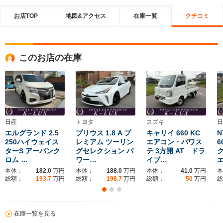
お店TOP
地図&アクセス
在庫一覧
クチコミ
このお店の在庫
日産
トヨタ
スズキ
日
エルグランド 2.5
プリウス 1.8 A プ
キャリイ 660 KC
N
250ハイウェイス
レミアム ツーリン
エアコン・パワス
6
ターS アーバンク
グセレクション パ
テ 3方開 AT ドラ
ロム …
ワー…
イブ…
本体：
182.0
万円
本体：
188.0
万円
本体：
41.0
万円
本
総額：
193.7
万円
総額：
198.7
万円
総額：
50
万円
総
在庫一覧を見る