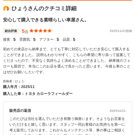
ひょうさんのクチコミ詳細
安心して購入できる素晴らしい車屋さん。
5
総合評価
2025/11/21投稿
点
5
5
5
5
接客 :
雰囲気 :
アフター :
品質 :
初めての来店から納車まで、とても丁寧に対応していただき安心して購入する
ことができました。 説明もわかりやすく、こちらの希望に寄り添って提案して
くださったので、不安なく気持ちよく決めることができました。 納車後のフォ
ローも親切で、本当にこのお店を選んで良かったと思います。 今後も車のこと
はぜひお願いしたいです。
投稿者：ひょう
購入年月：
2025/11
購入した車：トヨタ カローラフィールダー
販売店の返信
2025/11/21
このたびは当社を選んでいただき有難う御座います。そようなお言葉を
いただけると嬉しく思います。スタッフ一同お客様のお気持ちを第一に
考え販売しております。これからもメンテナンス等、車の事はご相談く