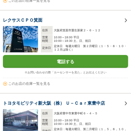
このお店の在庫一覧を見る
レクサスＣＰＯ箕面
住所
大阪府箕面市粟生新家２－６－１２
営業
10:00～18:00 平日
時間
10:00～18:30 土、日、祝日
定休日 毎週火曜日 第２月曜日（１・５・８・１０・
定休日
１２月は除く）
電話する
※お問い合わせの際「カーセンサーを見た」とお伝えください
このお店の在庫一覧を見る
トヨタモビリティ新大阪（株） Ｕ－Ｃａｒ東豊中店
住所
大阪府豊中市東豊中町６－４－５
営業
10:00～18:00 平日
時間
10:00～18:30 土、日、祝日
定休日：毎週火曜日、第二月曜日（１，５，８，１０，
定休日