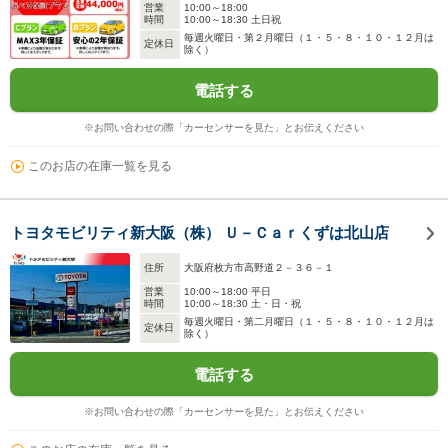
営業
10:00～18:00
時間
10:00～18:30 土日祝
毎週火曜日・第２月曜日（１・５・８・１０・１２月は
定休日
除く）
電話する
※お問い合わせの際「カーセンサーを見た」とお伝えください
このお店の在庫一覧を見る
トヨタモビリティ新大阪（株） Ｕ－Ｃａｒくずは北山店
住所
大阪府枚方市高野道２－３６－１
営業
10:00～18:00 平日
時間
10:00～18:30 土・日・祝
毎週火曜日・第二月曜日（１・５・８・１０・１２月は
定休日
除く）
電話する
※お問い合わせの際「カーセンサーを見た」とお伝えください