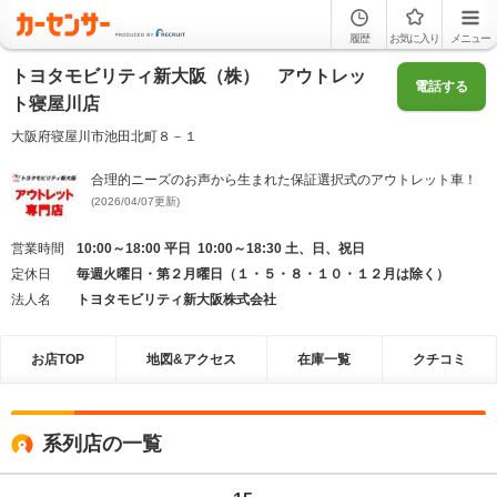
履歴
お気に入り
メニュー
トヨタモビリティ新大阪（株） アウトレッ
電話する
ト寝屋川店
大阪府寝屋川市池田北町８－１
合理的ニーズのお声から生まれた保証選択式のアウトレット車！
(2026/04/07更新)
営業時間
10:00～18:00 平日 10:00～18:30 土、日、祝日
定休日
毎週火曜日・第２月曜日（１・５・８・１０・１２月は除く）
法人名
トヨタモビリティ新大阪株式会社
お店TOP
地図&アクセス
在庫一覧
クチコミ
系列店の一覧