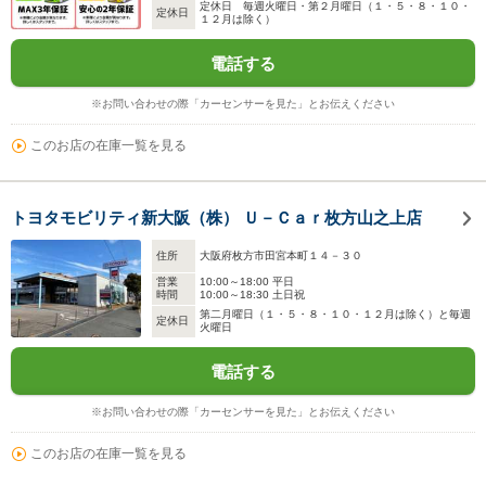
定休日 毎週火曜日・第２月曜日（１・５・８・１０・
定休日
１２月は除く）
電話する
※お問い合わせの際「カーセンサーを見た」とお伝えください
このお店の在庫一覧を見る
トヨタモビリティ新大阪（株） Ｕ－Ｃａｒ枚方山之上店
住所
大阪府枚方市田宮本町１４－３０
営業
10:00～18:00 平日
時間
10:00～18:30 土日祝
第二月曜日（１・５・８・１０・１２月は除く）と毎週
定休日
火曜日
電話する
※お問い合わせの際「カーセンサーを見た」とお伝えください
このお店の在庫一覧を見る