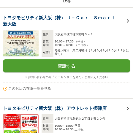
15
件
トヨタモビリティ新大阪（株） Ｕ－Ｃａｒ Ｓｍａｒｔ
新大阪
住所
大阪府高槻市柱本南町３－１
営業
10:00～17:30 （平日）
時間
10:00～18:00 （土日祝）
毎週火曜日・第二月曜日（１月５月８月１０月１２月は
定休日
除く）
電話する
※お問い合わせの際「カーセンサーを見た」とお伝えください
このお店の在庫一覧を見る
トヨタモビリティ新大阪（株） アウトレット摂津店
住所
大阪府摂津市鳥飼上２丁目５番２０号
営業
10:00～18:00 平日
時間
10:00～18:30 土日祝