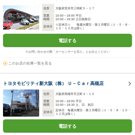
住所
大阪府茨木市三咲町５－１７
営業
10:00～18:00 平日
時間
10:00～18:30 土日祝祭日
☆定休日☆ 毎週火曜日・第２月曜日（１・５・８・
定休日
１０・１２月は除く）
電話する
※お問い合わせの際「カーセンサーを見た」とお伝えください
このお店の在庫一覧を見る
トヨタモビリティ新大阪（株） Ｕ－Ｃａｒ高槻店
住所
大阪府高槻市天王町４－１０
営業
10:00～18:00 平日
時間
10:00～18:30 土、日、祝日
定休日 毎週火曜日・第２月曜日（１・５・８・１０・
定休日
１２月は除く）
電話する