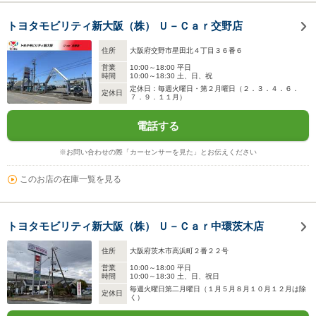
トヨタモビリティ新大阪（株） Ｕ－Ｃａｒ交野店
住所
大阪府交野市星田北４丁目３６番６
営業
10:00～18:00 平日
時間
10:00～18:30 土、日、祝
定休日：毎週火曜日・第２月曜日（２．３．４．６．
定休日
７．９．１１月）
電話する
※お問い合わせの際「カーセンサーを見た」とお伝えください
このお店の在庫一覧を見る
トヨタモビリティ新大阪（株） Ｕ－Ｃａｒ中環茨木店
住所
大阪府茨木市高浜町２番２２号
営業
10:00～18:00 平日
時間
10:00～18:30 土、日、祝日
毎週火曜日第二月曜日（１月５月８月１０月１２月は除
定休日
く）