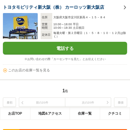
トヨタモビリティ新大阪（株） カーロッツ新大阪店
住所
大阪府大阪市淀川区新高４－１５－８４
営業
10:00～18:00 平日
時間
10:00～18:30 土日祝日
毎週火曜・第２月曜日（１・５・８・１０・１２月は除
定休日
く）
電話する
※お問い合わせの際「カーセンサーを見た」とお伝えください
このお店の在庫一覧を見る
1
/1
最初
前の20件
次の20件
最後
お店TOP
地図&アクセス
在庫一覧
クチコミ