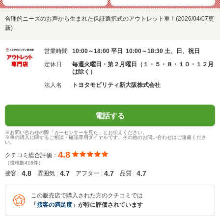
合理的ニーズのお声から生まれた保証選択式のアウトレット車！(2026/04/07更
新)
営業時間
10:00～18:00 平日 10:00～18:30 土、日、祝日
定休日
毎週火曜日・第２月曜日（１・５・８・１０・１２月
は除く）
法人名
トヨタモビリティ新大阪株式会社
電話する
※お問い合わせの際「カーセンサーを見た」とお伝えください。
※車の購入に関するご相談・確認専用ダイヤルです。その他のお問い合わせはご遠慮くださ
い。
4.8
クチコミ総合評価：
（投稿数416件）
4.8
4.7
4.7
4.7
接客 :
雰囲気 :
アフター :
品質 :
この販売店で購入された方のクチコミでは
「
接客の満足度
」が特に評価されています