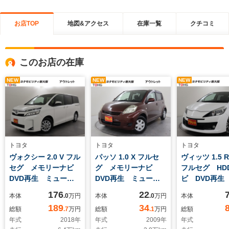
お店TOP
地図&アクセス
在庫一覧
クチコミ
このお店の在庫
NEW
NEW
NEW
トヨタ
トヨタ
トヨタ
ヴォクシー 2.0 V フル
パッソ 1.0 X フルセ
ヴィッツ 1.5 R
セグ メモリーナビ
グ メモリーナビ
フルセグ HD
DVD再生 ミュージ
DVD再生 ミュージ
ビ DVD再生
ックプレイヤー接続
ックプレイヤー接続
ージックプレ
176
22
本体
.0
万円
本体
.0
万円
本体
可 バックカメラ 衝
可 ETC
続可 HIDヘ
189
34
総額
.7
万円
総額
.1
万円
総額
突被害軽減システム
ト ワンオー
年式
2018
年
年式
2009
年
年式
ETC 両側電動スライ
録簿