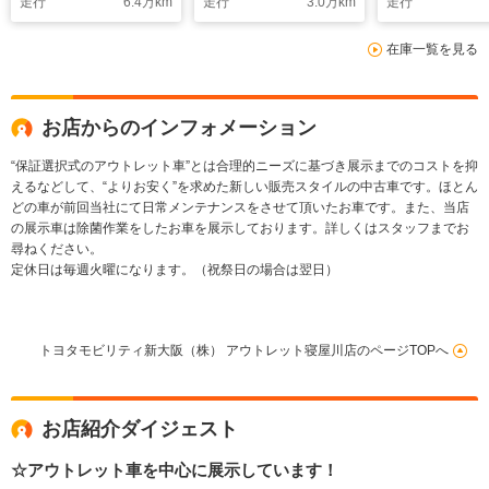
走行
6.4
万km
走行
3.0
万km
走行
ド LEDヘッドラン
プ 乗車定員7人 3
在庫一覧を見る
列シート ワンオーナ
ー
お店からのインフォメーション
“保証選択式のアウトレット車”とは合理的ニーズに基づき展示までのコストを抑
えるなどして、“よりお安く”を求めた新しい販売スタイルの中古車です。ほとん
どの車が前回当社にて日常メンテナンスをさせて頂いたお車です。また、当店
の展示車は除菌作業をしたお車を展示しております。詳しくはスタッフまでお
尋ねください。
定休日は毎週火曜になります。（祝祭日の場合は翌日）
トヨタモビリティ新大阪（株） アウトレット寝屋川店のページTOPへ
お店紹介ダイジェスト
☆アウトレット車を中心に展示しています！