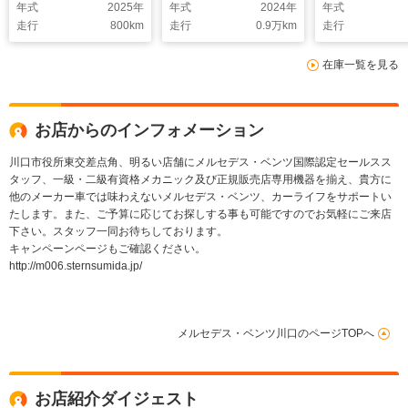
年式
2025
年
年式
2024
年
年式
エクスクルーシブ パ
走行
800
km
走行
0.9
万km
走行
ノラミックルーフ リ
アアクスル
在庫一覧を見る
MBUXARナビ ARヘ
ッドアップディスプレ
ー AIRMATICDC
ベーシックパッケー
お店からのインフォメーション
ジ ドライバーパッケ
ージ
川口市役所東交差点角、明るい店舗にメルセデス・ベンツ国際認定セールスス
タッフ、一級・二級有資格メカニック及び正規販売店専用機器を揃え、貴方に
他のメーカー車では味わえないメルセデス・ベンツ、カーライフをサポートい
たします。また、ご予算に応じてお探しする事も可能ですのでお気軽にご来店
下さい。スタッフ一同お待ちしております。
キャンペーンページもご確認ください。
http://m006.sternsumida.jp/
メルセデス・ベンツ川口のページTOPへ
お店紹介ダイジェスト