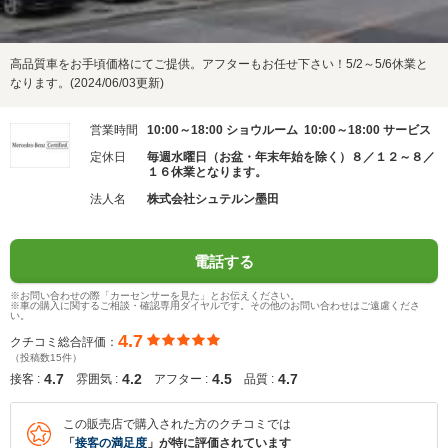
高品質車をお手頃価格にてご提供。アフターもお任せ下さい！5/2～5/6休業と
なります。(2024/06/03更新)
営業時間
10:00～18:00 ショウルーム 10:00～18:00 サービス
定休日
毎週水曜日（お盆・年末年始を除く）８／１２～８／
１６休業となります。
法人名
株式会社シュテルン墨田
電話する
※お問い合わせの際「カーセンサーを見た」とお伝えください。
※車の購入に関するご相談・確認専用ダイヤルです。その他のお問い合わせはご遠慮くださ
い。
4.7
クチコミ総合評価：
（投稿数15件）
4.7
4.2
4.5
4.7
接客 :
雰囲気 :
アフター :
品質 :
この販売店で購入された方のクチコミでは
「
接客の満足度
」が特に評価されています