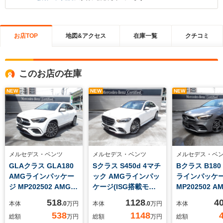
お店TOP
地図&アクセス
在庫一覧
クチコミ
このお店の在庫
NEW
NEW
NEW
メルセデス・ベンツ
メルセデス・ベンツ
メルセデス・ベ
GLAクラス GLA180
Sクラス S450d 4マチ
Bクラス B180
AMGラインパッケー
ック AMGラインパッ
ラインパッケ
ジ MP202502 AMGラ
ケージ(ISG搭載モデ
MP202502 
イン 360°カメラ
ル) ディーゼルターボ
ン MBUXAR
518
1128
4
本体
.0
万円
本体
.0
万円
本体
フットトランクオープ
4WD MP202402
538
1148
総額
万円
総額
万円
総額
ナー
AMGライン レザー