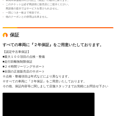
車両本体価格100万円以上（税込）の物件に限ります。
このチケットは必ず商談前に販売店にご提示ください。
商談後の提示ではサービスを受けられません。
一回につき一枚まで有効です。
他のクーポンとの併用は出来ません。
保証
すべての車両に『２年保証』をご用意いたしております。
【認定中古車保証】
■最大１００項目の点検・整備
■走行距離無制限保証
■２４時間ツーリングサポート
■全国の正規販売店のサポート
※点検・整備項目は年式などにより異なります。
※すべての車両に『２年保証』をご用意いたしております。
その他、保証内容等に関しまして店舗スタッフまでお気軽にお問合せ下さい