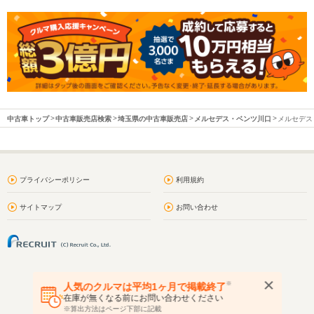
中古車トップ
中古車販売店検索
埼玉県の中古車販売店
メルセデス・ベンツ川口
メルセデス
プライバシーポリシー
利用規約
サイトマップ
お問い合わせ
※
人気のクルマは平均1ヶ月で掲載終了
在庫が無くなる前にお問い合わせください
※算出方法はページ下部に記載