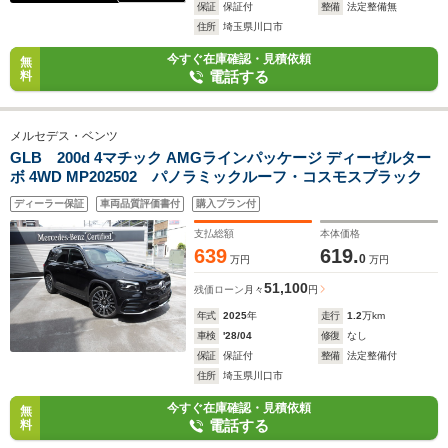
保証
保証付
整備
法定整備無
住所
埼玉県川口市
今すぐ在庫確認・見積依頼
無
電話する
料
メルセデス・ベンツ
GLB 200d 4マチック AMGラインパッケージ ディーゼルター
ボ 4WD MP202502 パノラミックルーフ・コスモスブラック
ディーラー保証
車両品質評価書付
購入プラン付
支払総額
本体価格
639
619.
0
万円
万円
51,100
残価ローン
月々
円
年式
2025
年
走行
1.2
万km
車検
'28/04
修復
なし
保証
保証付
整備
法定整備付
住所
埼玉県川口市
今すぐ在庫確認・見積依頼
無
電話する
料