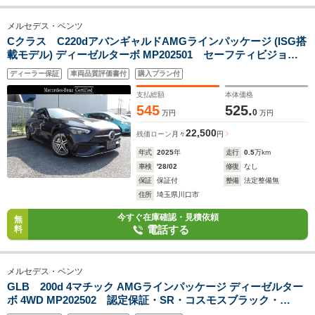
メルセデス・ベンツ
Cクラス C220dアバンギャルドAMGラインパッケージ (ISG搭
載モデル) ディーゼルターボ MP202501 セーフティビジョン
パッケージ・(2501)
ディーラー保証
車両品質評価書付
購入プラン付
支払総額
本体価格
545
525.
0
万円
万円
22,500
残価ローン
月々
円
年式
2025
年
走行
0.5
万km
車検
'28/02
修復
なし
保証
保証付
整備
法定整備無
住所
埼玉県川口市
今すぐ在庫確認・見積依頼
無
電話する
料
メルセデス・ベンツ
GLB 200d 4マチック AMGラインパッケージ ディーゼルター
ボ 4WD MP202502 認定保証・SR・コスモスブラック・
(2502)