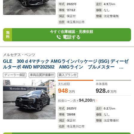
年式
2022
年
走行
4.9
万km
車検
'27/12
修復
なし
保証
保証付
整備
法定整備無
住所
埼玉県川口市
今すぐ在庫確認・見積依頼
無
電話する
料
メルセデス・ベンツ
GLE 300 d 4マチック AMGラインパッケージ (ISG) ディーゼ
ルターボ 4WD MP202502 AMGライン ブルメスター
MBUXARナビ S/R
ディーラー保証
車両品質評価書付
購入プラン付
支払総額
本体価格
948
928.
0
万円
万円
94,200
残価ローン
月々
円
年式
2025
年
走行
0.2
万km
車検
'28/08
修復
なし
保証
保証付
整備
法定整備付
住所
埼玉県川口市