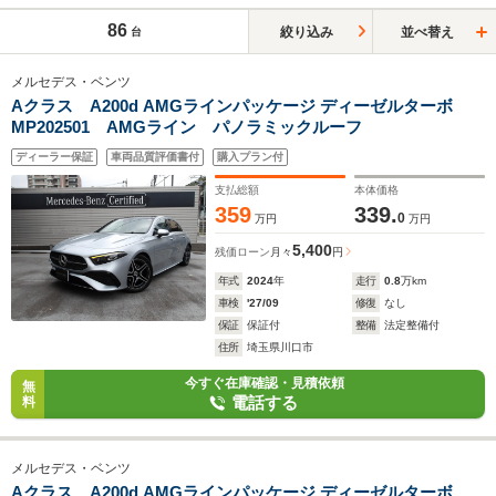
86
絞り込み
並べ替え
台
メルセデス・ベンツ
Aクラス A200d AMGラインパッケージ ディーゼルターボ
MP202501 AMGライン パノラミックルーフ
ディーラー保証
車両品質評価書付
購入プラン付
支払総額
本体価格
359
339.
0
万円
万円
5,400
残価ローン
月々
円
年式
2024
年
走行
0.8
万km
車検
'27/09
修復
なし
保証
保証付
整備
法定整備付
住所
埼玉県川口市
今すぐ在庫確認・見積依頼
無
電話する
料
メルセデス・ベンツ
Aクラス A200d AMGラインパッケージ ディーゼルターボ