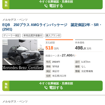
今すぐ在庫確認・見積依頼
無
電話する
料
メルセデス・ベンツ
EQB 250プラス AMGラインパッケージ 認定保証2年・SR・
(2501)
ディーラー保証
車両品質評価書付
購入プラン付
支払総額
本体価格
518
498.
0
万円
万円
27,400
残価ローン
月々
円
年式
2024
年
走行
1.3
万km
車検
'27/12
修復
なし
保証
保証付
整備
法定整備無
住所
埼玉県川口市
今すぐ在庫確認・見積依頼
無
電話する
料
メルセデス・ベンツ