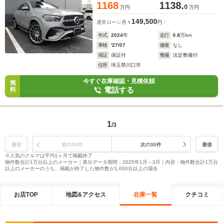
1168
1138.
0
万円
万円
149,500
通常ローン
月々
円
年式
2024
年
走行
0.8
万km
車検
'27/07
修復
なし
保証
保証付
整備
法定整備付
住所
埼玉県川口市
今すぐ在庫確認・見積依頼
無
電話する
料
1
/3
最初
前の30件
次の30件
最後
※人気のクルマは平均1ヶ月で掲載終了
物件数合計1万台以上のメーカー｜算出データ期間：2025年1月～3月｜内容：物件数合計1万台
以上のメーカーのうち、掲載が終了した物件数が1,000台以上の場合
お店TOP
地図&アクセス
在庫一覧
クチコミ