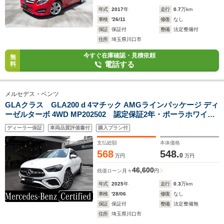
年式
2017
年
走行
0.7
万km
車検
'26/11
修復
なし
保証
保証付
整備
法定整備付
住所
埼玉県川口市
今すぐ在庫確認・見積依頼
無
電話する
料
メルセデス・ベンツ
GLAクラス GLA200 d 4マチック AMGラインパッケージ ディ
ーゼルターボ 4WD MP202502 認定保証2年・ポーラホワイ
ト・フットトランクオープナー・アンビエントライト・360度
ディーラー保証
車両品質評価書付
購入プラン付
カメラ・(2502)
支払総額
本体価格
568
548.
0
万円
万円
46,600
残価ローン
月々
円
年式
2025
年
走行
0.3
万km
車検
'28/06
修復
なし
保証
保証付
整備
法定整備無
住所
埼玉県川口市