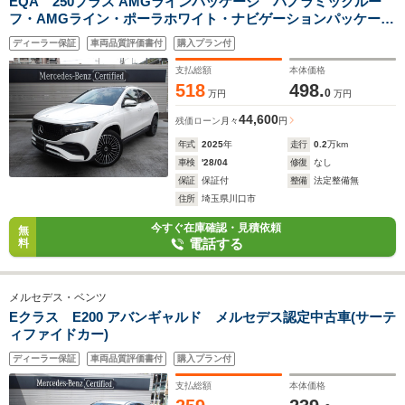
EQA 250プラス AMGラインパッケージ パノラミックルー
フ・AMGライン・ポーラホワイト・ナビゲーションパッケージ
(2501)
ディーラー保証
車両品質評価書付
購入プラン付
支払総額
本体価格
518
498.
0
万円
万円
44,600
残価ローン
月々
円
年式
2025
年
走行
0.2
万km
車検
'28/04
修復
なし
保証
保証付
整備
法定整備無
住所
埼玉県川口市
今すぐ在庫確認・見積依頼
無
電話する
料
メルセデス・ベンツ
Eクラス E200 アバンギャルド メルセデス認定中古車(サーテ
ィファイドカー)
ディーラー保証
車両品質評価書付
購入プラン付
支払総額
本体価格