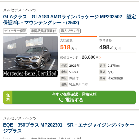
メルセデス・ベンツ
GLAクラス GLA180 AMGラインパッケージ MP202502 認定
保証2年・マウンテングレー・(2502)
ディーラー保証
車両品質評価書付
購入プラン付
支払総額
本体価格
518
498.
0
万円
万円
26,800
残価ローン
月々
円
年式
2025
年
走行
0.2
万km
車検
'28/01
修復
なし
保証
保証付
整備
法定整備無
住所
埼玉県川口市
今すぐ在庫確認・見積依頼
無
電話する
料
メルセデス・ベンツ
EQE 350プラス MP202301 SR・エナジャイジングパッケー
ジプラス