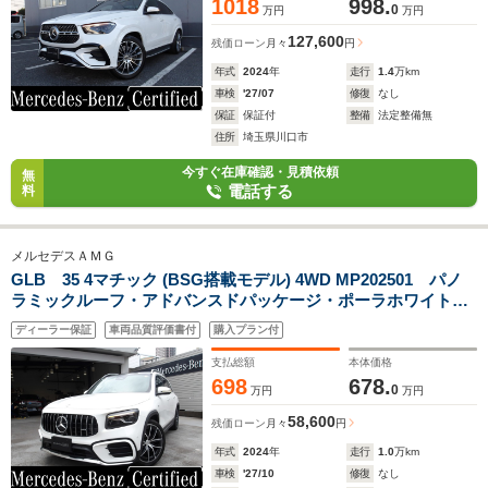
1018
998.
0
万円
万円
127,600
残価ローン
月々
円
年式
2024
年
走行
1.4
万km
車検
'27/07
修復
なし
保証
保証付
整備
法定整備無
住所
埼玉県川口市
今すぐ在庫確認・見積依頼
無
電話する
料
メルセデスＡＭＧ
GLB 35 4マチック (BSG搭載モデル) 4WD MP202501 パノ
ラミックルーフ・アドバンスドパッケージ・ポーラホワイト・
(2501)
ディーラー保証
車両品質評価書付
購入プラン付
支払総額
本体価格
698
678.
0
万円
万円
58,600
残価ローン
月々
円
年式
2024
年
走行
1.0
万km
車検
'27/10
修復
なし