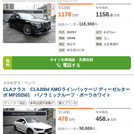
ャイジング コンフォートパッケージ リアアクスル
MBUXARナビ エアマティクDC
支払総額
本体価格
1178
1158.
0
万円
万円
118,300
残価ローン
月々
円
年式
2025
年
走行
0.2
万km
車検
'28/08
修復
なし
保証
保証付
整備
法定整備付
住所
埼玉県川口市
今すぐ在庫確認・見積依頼
無
電話する
料
メルセデス・ベンツ
CLAクラス CLA200d AMGラインパッケージ ディーゼルター
ボ MP202501 パノラミックルーフ・ポーラホワイト
ディーラー保証
車両品質評価書付
購入プラン付
支払総額
本体価格
478
458.
0
万円
万円
38,000
残価ローン
月々
円