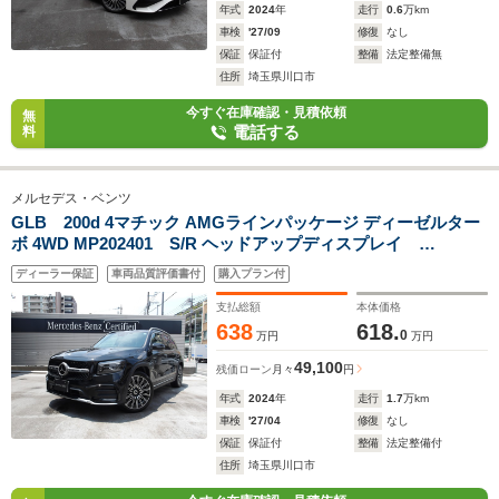
年式
2024
年
走行
0.6
万km
車検
'27/09
修復
なし
保証
保証付
整備
法定整備無
住所
埼玉県川口市
今すぐ在庫確認・見積依頼
無
電話する
料
メルセデス・ベンツ
GLB 200d 4マチック AMGラインパッケージ ディーゼルター
ボ 4WD MP202401 S/R ヘッドアップディスプレイ
MBUXARナビ AMGライン アドバンスドパッケージ AMG
ディーラー保証
車両品質評価書付
購入プラン付
レザーEXC
支払総額
本体価格
638
618.
0
万円
万円
49,100
残価ローン
月々
円
年式
2024
年
走行
1.7
万km
車検
'27/04
修復
なし
保証
保証付
整備
法定整備付
住所
埼玉県川口市