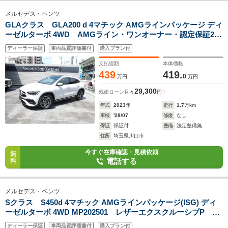
メルセデス・ベンツ
GLAクラス GLA200 d 4マチック AMGラインパッケージ ディ
ーゼルターボ 4WD AMGライン・ワンオーナー・認定保証2
年・禁煙車・パノラミックルーフ・デジタルホワイト・360度
ディーラー保証
車両品質評価書付
購入プラン付
カメラ・自動開閉テールゲート・アンビエントライト・(2302)
支払総額
本体価格
439
419.
0
万円
万円
29,300
残価ローン
月々
円
年式
2023
年
走行
1.7
万km
車検
'28/07
修復
なし
保証
保証付
整備
法定整備無
住所
埼玉県川口市
今すぐ在庫確認・見積依頼
無
電話する
料
メルセデス・ベンツ
Sクラス S450d 4マチック AMGラインパッケージ(ISG) ディ
ーゼルターボ 4WD MP202501 レザーエクスクルーシブP
S/R ベーシックパッケージ ドライバーパッケージ エナチ
ディーラー保証
車両品質評価書付
購入プラン付