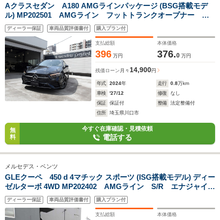
Aクラスセダン A180 AMGラインパッケージ (BSG搭載モデ
ル) MP202501 AMGライン フットトランクオープナー ア
ンビエントライト
ディーラー保証
車両品質評価書付
購入プラン付
支払総額
本体価格
396
376.
0
万円
万円
14,900
残価ローン
月々
円
年式
2024
年
走行
0.8
万km
車検
'27/12
修復
なし
保証
保証付
整備
法定整備付
住所
埼玉県川口市
今すぐ在庫確認・見積依頼
無
電話する
料
メルセデス・ベンツ
GLEクーペ 450 d 4マチック スポーツ (ISG搭載モデル) ディー
ゼルターボ 4WD MP202402 AMGライン S/R エナジャイジ
ングパッケージ エアバランスパッケージ ブルメスター
ディーラー保証
車両品質評価書付
購入プラン付
支払総額
本体価格