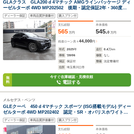
GLAクラス GLA200 d 4マチック AMGラインパッケージ ディ
ーゼルターボ 4WD MP202502 後期・認定保証2年・360度カ
メラ・コスモスブラック・フットトランクオープナー・アンビ
ディーラー保証
車両品質評価書付
購入プラン付
エントライト・(2502)
支払総額
本体価格
565
545.
0
万円
万円
44,000
残価ローン
月々
円
年式
2025
年
走行
0.4
万km
車検
'28/06
修復
なし
保証
保証付
整備
法定整備付
住所
埼玉県川口市
今すぐ在庫確認・見積依頼
無
電話する
料
メルセデス・ベンツ
GLEクーペ 450 d 4マチック スポーツ (ISG搭載モデル) ディー
ゼルターボ 4WD MP202402 認定・SR・オパリスホワイト・
(2402)
ディーラー保証
車両品質評価書付
購入プラン付
支払総額
本体価格