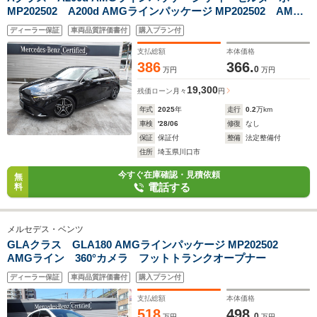
MP202502 A200d AMGラインパッケージ MP202502 AMG
ライン アンビエントライト MBUXARナビ
ディーラー保証
車両品質評価書付
購入プラン付
支払総額
本体価格
386
366.
0
万円
万円
19,300
残価ローン
月々
円
年式
2025
年
走行
0.2
万km
車検
'28/06
修復
なし
保証
保証付
整備
法定整備付
住所
埼玉県川口市
今すぐ在庫確認・見積依頼
無
電話する
料
メルセデス・ベンツ
GLAクラス GLA180 AMGラインパッケージ MP202502
AMGライン 360°カメラ フットトランクオープナー
ディーラー保証
車両品質評価書付
購入プラン付
支払総額
本体価格
518
498.
0
万円
万円