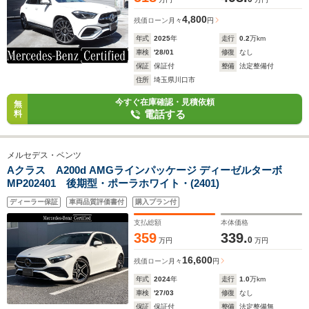
4,800
残価ローン
月々
円
年式
2025
年
走行
0.2
万km
車検
'28/01
修復
なし
保証
保証付
整備
法定整備付
住所
埼玉県川口市
今すぐ在庫確認・見積依頼
無
電話する
料
メルセデス・ベンツ
Aクラス A200d AMGラインパッケージ ディーゼルターボ
MP202401 後期型・ポーラホワイト・(2401)
ディーラー保証
車両品質評価書付
購入プラン付
支払総額
本体価格
359
339.
0
万円
万円
16,600
残価ローン
月々
円
年式
2024
年
走行
1.0
万km
車検
'27/03
修復
なし
保証
保証付
整備
法定整備無