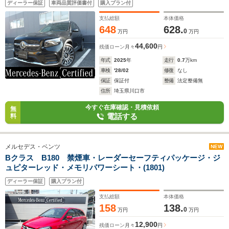
ディーラー保証
車両品質評価書付
購入プラン付
支払総額
本体価格
648
628.
0
万円
万円
44,600
残価ローン
月々
円
年式
2025
年
走行
0.7
万km
車検
'28/02
修復
なし
保証
保証付
整備
法定整備無
住所
埼玉県川口市
今すぐ在庫確認・見積依頼
無
電話する
料
メルセデス・ベンツ
NEW
Bクラス B180 禁煙車・レーダーセーフティパッケージ・ジ
ュピターレッド・メモリパワーシート・(1801)
ディーラー保証
購入プラン付
支払総額
本体価格
158
138.
0
万円
万円
12,900
残価ローン
月々
円