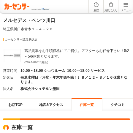
履歴
お気に入り
メニュー
メルセデス・ベンツ川口
埼玉県川口市青木１－４－２０
カーセンサー認定取扱店
高品質車をお手頃価格にてご提供。アフターもお任せ下さい！5/2
～5/6休業となります。
(2024/06/03更新)
営業時間
10:00～18:00 ショウルーム 10:00～18:00 サービス
定休日
毎週水曜日（お盆・年末年始を除く）８／１２～８／１６休業とな
ります。
法人名
株式会社シュテルン墨田
お店TOP
地図&アクセス
在庫一覧
クチコミ
在庫一覧