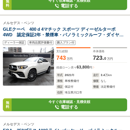
今すぐ在庫確認・見積依頼
無
電話する
料
メルセデス・ベンツ
GLEクーペ 400 d 4マチック スポーツ ディーゼルターボ
4WD 認定保証2年・禁煙車・パノラミックルーフ・ダイヤモ
ンドホワイト・(2101)
ディーラー保証
車両品質評価書付
購入プラン付
支払総額
本体価格
743
723.
0
万円
万円
63,800
残価ローン
月々
円
年式
2021
年
走行
3.4
万km
車検
車検整備付
修復
なし
保証
保証付
整備
法定整備付
住所
埼玉県川口市
今すぐ在庫確認・見積依頼
無
電話する
料
メルセデス・ベンツ