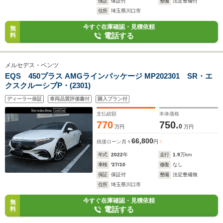
保証
保証付
整備
法定整備付
住所
埼玉県川口市
今すぐ在庫確認・見積依頼
無
電話する
料
メルセデス・ベンツ
EQS 450プラス AMGラインパッケージ MP202301 SR・エ
クスクルーシブP・(2301)
ディーラー保証
車両品質評価書付
購入プラン付
支払総額
本体価格
770
750.
0
万円
万円
66,800
残価ローン
月々
円
年式
2022
年
走行
1.9
万km
車検
'27/10
修復
なし
保証
保証付
整備
法定整備無
住所
埼玉県川口市
今すぐ在庫確認・見積依頼
無
電話する
料