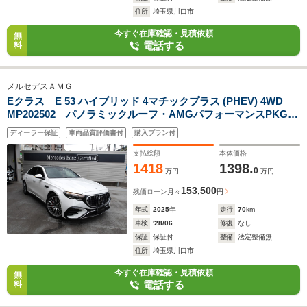
住所
埼玉県川口市
今すぐ在庫確認・見積依頼
無
電話する
料
メルセデスＡＭＧ
Eクラス E 53 ハイブリッド 4マチックプラス (PHEV) 4WD
MP202502 パノラミックルーフ・AMGパフォーマンスPKG・
AMGドライバーズPKG・アドバンスドPKG・デジタルインテ
ディーラー保証
車両品質評価書付
購入プラン付
リアPKG・(2502)
支払総額
本体価格
1418
1398.
0
万円
万円
153,500
残価ローン
月々
円
年式
2025
年
走行
70
km
車検
'28/06
修復
なし
保証
保証付
整備
法定整備無
住所
埼玉県川口市
今すぐ在庫確認・見積依頼
無
電話する
料