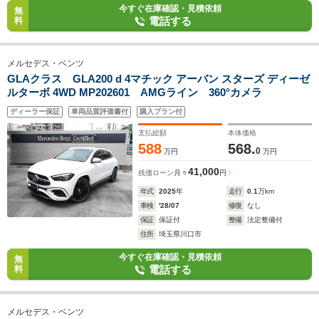
今すぐ在庫確認・見積依頼
無
電話する
料
メルセデス・ベンツ
GLAクラス GLA200 d 4マチック アーバン スターズ ディーゼ
ルターボ 4WD MP202601 AMGライン 360°カメラ
ディーラー保証
車両品質評価書付
購入プラン付
支払総額
本体価格
588
568.
0
万円
万円
41,000
残価ローン
月々
円
年式
2025
年
走行
0.1
万km
車検
'28/07
修復
なし
保証
保証付
整備
法定整備付
住所
埼玉県川口市
今すぐ在庫確認・見積依頼
無
電話する
料
メルセデス・ベンツ