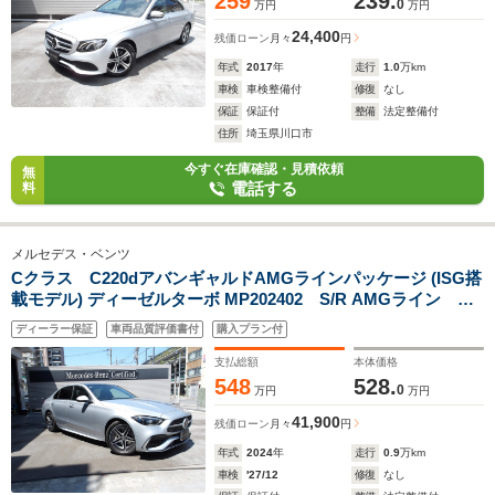
259
239.
0
万円
万円
24,400
残価ローン
月々
円
年式
2017
年
走行
1.0
万km
車検
車検整備付
修復
なし
保証
保証付
整備
法定整備付
住所
埼玉県川口市
今すぐ在庫確認・見積依頼
無
電話する
料
メルセデス・ベンツ
Cクラス C220dアバンギャルドAMGラインパッケージ (ISG搭
載モデル) ディーゼルターボ MP202402 S/R AMGライン ベ
ーシックパッケージ ヘッドアップディスプレイ MBUXARナ
ディーラー保証
車両品質評価書付
購入プラン付
ビ
支払総額
本体価格
548
528.
0
万円
万円
41,900
残価ローン
月々
円
年式
2024
年
走行
0.9
万km
車検
'27/12
修復
なし