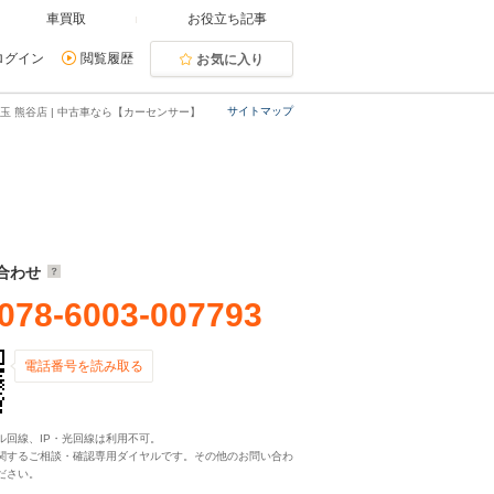
車買取
お役立ち記事
ログイン
閲覧履歴
お気に入り
サイトマップ
玉 熊谷店 | 中古車なら【カーセンサー】
合わせ
078-6003-007793
電話番号を読み取る
ル回線、IP・光回線は利用不可。
関するご相談・確認専用ダイヤルです。その他のお問い合わ
ださい。