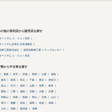
県の他の系列店から販売店を探す
オートザム Ｕ－Ｃａｒ深谷
オートザム北埼玉 北本鴻巣店
動車工業株式会社
坂田自動車工業 トラックセンター
オートザム Ｕ－Ｃａｒ本庄
府県から中古車を探す
青森
岩手
宮城
秋田
山形
福島
栃木
群馬
埼玉
千葉
東京
神奈川
富山
石川
福井
山梨
長野
岐阜
愛知
三重
滋賀
京都
大阪
兵庫
和歌山
鳥取
島根
岡山
広島
山口
香川
愛媛
高知
福岡
佐賀
長崎
大分
宮崎
鹿児島
沖縄