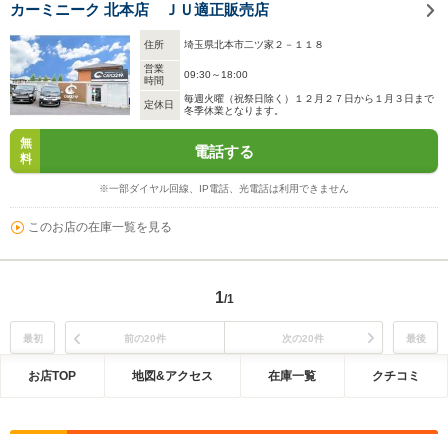
カーミニーク 北本店 ＪＵ適正販売店
住所
埼玉県北本市二ツ家２－１１８
営業
09:30～18:00
時間
毎週火曜（祝祭日除く）１２月２７日から１月３日まで
定休日
冬季休業となります。
無
電話する
料
※一部ダイヤル回線、IP電話、光電話は利用できません
このお店の在庫一覧を見る
1
/1
最初
前の20件
次の20件
最後
お店TOP
地図&アクセス
在庫一覧
クチコミ