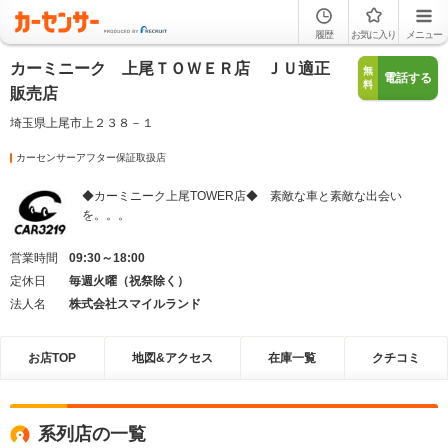
履歴
お気に入り
メニュー
カーミニーク 上尾ＴＯＷＥＲ店 ＪＵ適正
無
電話する
料
販売店
埼玉県上尾市上２３８－１
カーセンサーアフター保証取扱店
◆カーミニーク上尾TOWER店◆ 素敵な車と素敵な出会い
を。。。
営業時間
09:30～18:00
定休日
毎週火曜（祝祭除く）
法人名
株式会社スマイルランド
お店TOP
地図&アクセス
在庫一覧
クチコミ
系列店の一覧