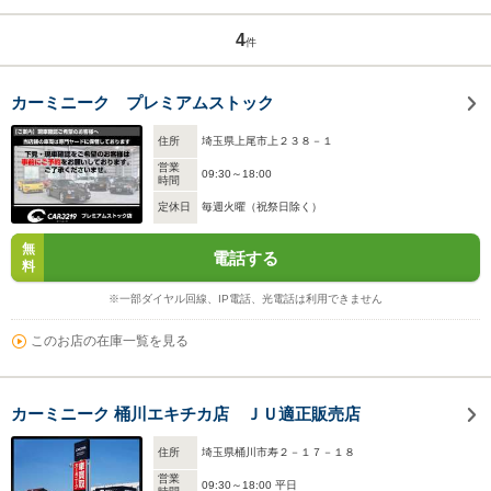
4
件
カーミニーク プレミアムストック
住所
埼玉県上尾市上２３８－１
営業
09:30～18:00
時間
定休日
毎週火曜（祝祭日除く）
無
電話する
料
※一部ダイヤル回線、IP電話、光電話は利用できません
このお店の在庫一覧を見る
カーミニーク 桶川エキチカ店 ＪＵ適正販売店
住所
埼玉県桶川市寿２－１７－１８
営業
09:30～18:00 平日