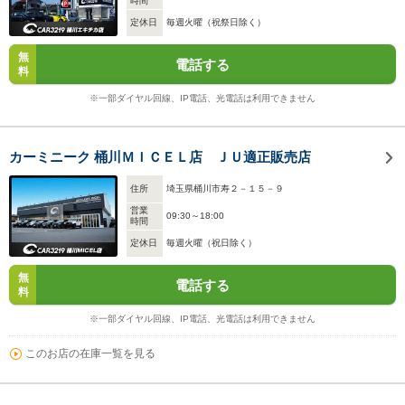
時間
定休日
毎週火曜（祝祭日除く）
無
電話する
料
※一部ダイヤル回線、IP電話、光電話は利用できません
カーミニーク 桶川ＭＩＣＥＬ店 ＪＵ適正販売店
住所
埼玉県桶川市寿２－１５－９
営業
09:30～18:00
時間
定休日
毎週火曜（祝日除く）
無
電話する
料
※一部ダイヤル回線、IP電話、光電話は利用できません
このお店の在庫一覧を見る