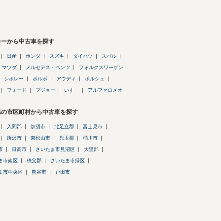
カーから中古車を探す
日産
ホンダ
スズキ
ダイハツ
スバル
マツダ
メルセデス・ベンツ
フォルクスワーゲン
シボレー
ボルボ
アウディ
ポルシェ
フォード
プジョー
いすゞ
アルファロメオ
県の市区町村から中古車を探す
入間郡
加須市
北足立郡
富士見市
所沢市
東松山市
児玉郡
桶川市
市
日高市
さいたま市見沼区
大里郡
ま市南区
秩父郡
さいたま市緑区
ま市中央区
熊谷市
戸田市