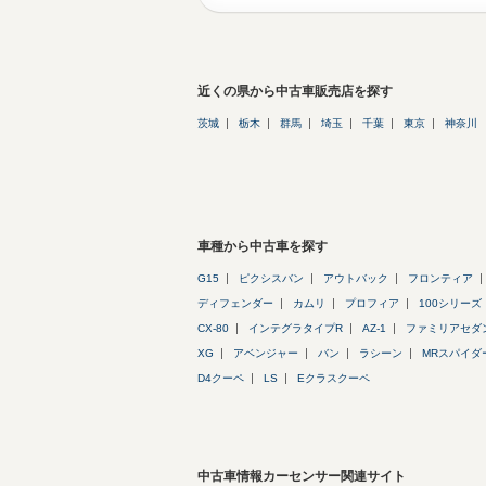
近くの県から中古車販売店を探す
茨城
栃木
群馬
埼玉
千葉
東京
神奈川
車種から中古車を探す
G15
ピクシスバン
アウトバック
フロンティア
ディフェンダー
カムリ
プロフィア
100シリーズ
CX-80
インテグラタイプR
AZ-1
ファミリアセダ
XG
アベンジャー
バン
ラシーン
MRスパイダ
D4クーペ
LS
Eクラスクーペ
中古車情報カーセンサー関連サイト