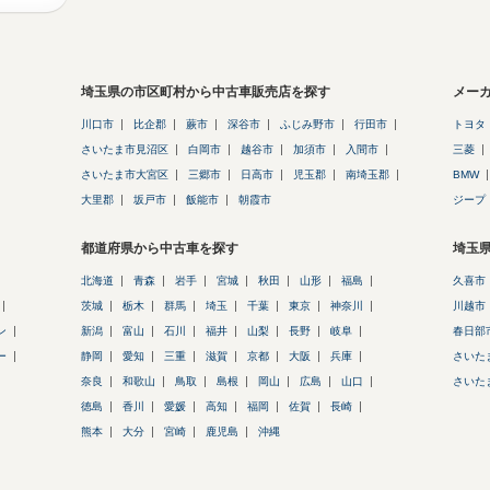
埼玉県の市区町村から中古車販売店を探す
メー
川口市
比企郡
蕨市
深谷市
ふじみ野市
行田市
トヨタ
さいたま市見沼区
白岡市
越谷市
加須市
入間市
三菱
さいたま市大宮区
三郷市
日高市
児玉郡
南埼玉郡
BMW
大里郡
坂戸市
飯能市
朝霞市
ジープ
都道府県から中古車を探す
埼玉
北海道
青森
岩手
宮城
秋田
山形
福島
久喜市
茨城
栃木
群馬
埼玉
千葉
東京
神奈川
川越市
ン
新潟
富山
石川
福井
山梨
長野
岐阜
春日部
ー
静岡
愛知
三重
滋賀
京都
大阪
兵庫
さいた
奈良
和歌山
鳥取
島根
岡山
広島
山口
さいた
徳島
香川
愛媛
高知
福岡
佐賀
長崎
熊本
大分
宮崎
鹿児島
沖縄