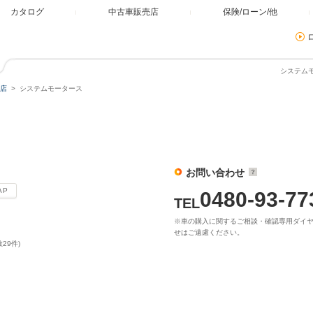
カタログ
中古車販売店
保険/ローン/他
システムモ
店
システムモータース
ス
お問い合わせ
AP
0480-93-77
TEL
※車の購入に関するご相談・確認専用ダイ
せはご遠慮ください。
29件)