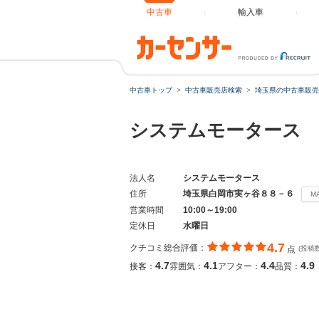
中古車
輸入車
中古車トップ
中古車販売店検索
埼玉県の中古車販売
システムモーター
法人名
システムモータース
住所
埼玉県白岡市実ヶ谷８８－６
M
営業時間
10:00～19:00
定休日
水曜日
4.7
クチコミ総合評価：
点
(投稿数
4.7
4.1
4.4
4.9
接客：
雰囲気：
アフター：
品質：