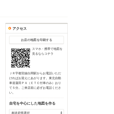
アクセス
お店の地図を印刷する
スマホ・携帯で地図を
見るならコチラ
ＪＲ宇都宮線白岡駅からお電話いただ
ければお迎えにあがります。東北自動
車道蓮田ＰＡ（ＥＴＣ付車のみ）おり
て５分。ご来店前に必ずお電話くださ
い。
自宅を中心にした地図を作る