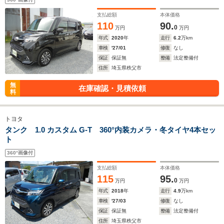
支払総額
本体価格
110
90.
0
万円
万円
年式
2020
年
走行
6.2
万km
車検
'27/01
修復
なし
保証
保証無
整備
法定整備付
住所
埼玉県秩父市
無
在庫確認・見積依頼
料
トヨタ
タンク 1.0 カスタム G-T 360°内装カメラ・冬タイヤ4本セッ
ト
360°画像付
支払総額
本体価格
115
95.
0
万円
万円
年式
2018
年
走行
4.9
万km
車検
'27/03
修復
なし
保証
保証無
整備
法定整備付
住所
埼玉県秩父市