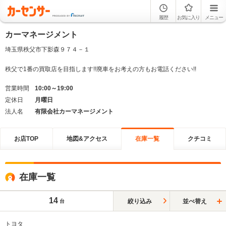
履歴
お気に入り
メニュー
カーマネージメント
埼玉県秩父市下影森９７４－１
秩父で1番の買取店を目指します!!廃車をお考えの方もお電話ください!!
営業時間
10:00～19:00
定休日
月曜日
法人名
有限会社カーマネージメント
お店TOP
地図&アクセス
在庫一覧
クチコミ
在庫一覧
14
絞り込み
並べ替え
台
トヨタ