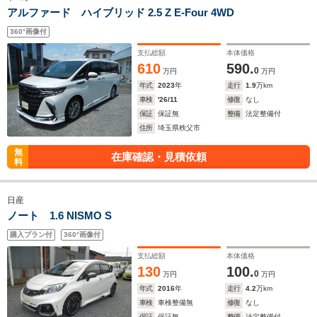
アルファード ハイブリッド 2.5 Z E-Four 4WD
360°画像付
支払総額
本体価格
610
590.
0
万円
万円
年式
2023
年
走行
1.9
万km
車検
'26/11
修復
なし
保証
保証無
整備
法定整備付
住所
埼玉県秩父市
無
在庫確認・見積依頼
料
日産
ノート 1.6 NISMO S
購入プラン付
360°画像付
支払総額
本体価格
130
100.
0
万円
万円
年式
2016
年
走行
4.2
万km
車検
車検整備無
修復
なし
保証
保証無
整備
法定整備付