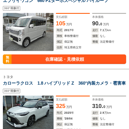
エブリイワゴン 660 PZターボスペシャル ハイルーフ
360°画像付
支払総額
本体価格
105
90.
0
万円
万円
年式
2017
年
走行
7.1
万km
車検
車検整備付
修復
なし
保証
保証無
整備
法定整備付
住所
埼玉県秩父市
無
在庫確認・見積依頼
料
トヨタ
カローラクロス 1.8 ハイブリッド Z 360°内装カメラ・雹害車
360°画像付
支払総額
本体価格
325
310.
0
万円
万円
年式
2025
年
走行
2.9
万km
車検
'28/04
修復
なし
保証
保証無
整備
法定整備付