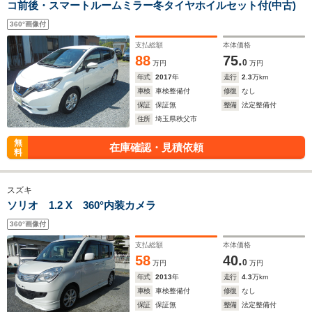
コ前後・スマートルームミラー冬タイヤホイルセット付(中古)
360°画像付
支払総額
本体価格
88
75.
0
万円
万円
年式
2017
年
走行
2.3
万km
車検
車検整備付
修復
なし
保証
保証無
整備
法定整備付
住所
埼玉県秩父市
無
在庫確認・見積依頼
料
スズキ
ソリオ 1.2 X 360°内装カメラ
360°画像付
支払総額
本体価格
58
40.
0
万円
万円
年式
2013
年
走行
4.3
万km
車検
車検整備付
修復
なし
保証
保証無
整備
法定整備付