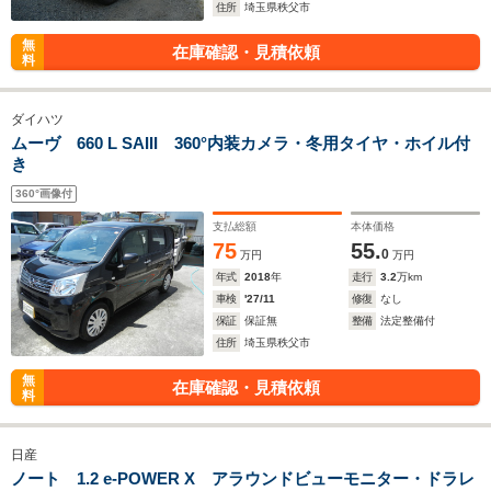
住所
埼玉県秩父市
無
在庫確認・見積依頼
料
ダイハツ
ムーヴ 660 L SAIII 360°内装カメラ・冬用タイヤ・ホイル付
き
360°画像付
支払総額
本体価格
75
55.
0
万円
万円
年式
2018
年
走行
3.2
万km
車検
'27/11
修復
なし
保証
保証無
整備
法定整備付
住所
埼玉県秩父市
無
在庫確認・見積依頼
料
日産
ノート 1.2 e-POWER X アラウンドビューモニター・ドラレ