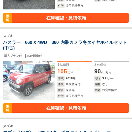
住所
埼玉県秩父市
無
在庫確認・見積依頼
料
スズキ
ハスラー 660 X 4WD 360°内装カメラ冬タイヤホイルセット
(中古)
購入プラン付
360°画像付
支払総額
本体価格
105
90.
0
万円
万円
年式
2018
年
走行
3.2
万km
車検
車検整備付
修復
なし
保証
保証無
整備
法定整備付
住所
埼玉県秩父市
無
在庫確認・見積依頼
料
スズキ