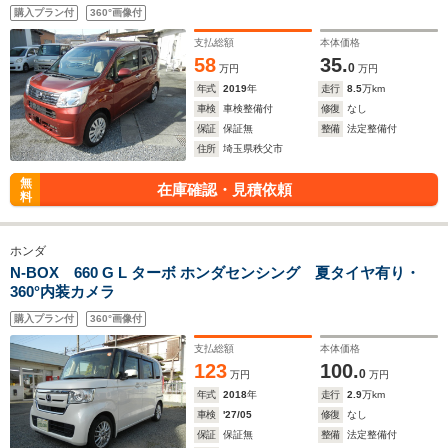
購入プラン付
360°画像付
支払総額
本体価格
58
35.
0
万円
万円
年式
2019
年
走行
8.5
万km
車検
車検整備付
修復
なし
保証
保証無
整備
法定整備付
住所
埼玉県秩父市
無
在庫確認・見積依頼
料
ホンダ
N-BOX 660 G L ターボ ホンダセンシング 夏タイヤ有り・
360°内装カメラ
購入プラン付
360°画像付
支払総額
本体価格
123
100.
0
万円
万円
年式
2018
年
走行
2.9
万km
車検
'27/05
修復
なし
保証
保証無
整備
法定整備付