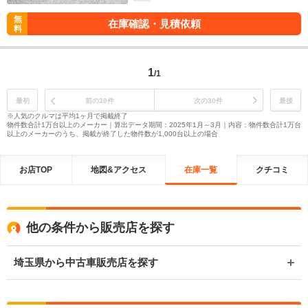
無
在庫確認・見積依頼
料
1
/1
最初
前の30件
次の30件
最後
※人気のクルマは平均1ヶ月で掲載終了
物件数合計1万台以上のメーカー｜算出データ期間：2025年1月～3月｜内容：物件数合計1万台
以上のメーカーのうち、掲載が終了した物件数が1,000台以上の場合
お店TOP
地図&アクセス
在庫一覧
クチコミ
他の条件から販売店を探す
埼玉県から中古車販売店を探す