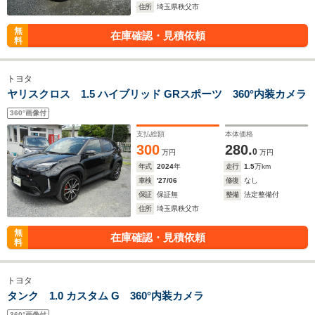
住所
埼玉県秩父市
無
在庫確認・見積依頼
料
トヨタ
ヤリスクロス 1.5 ハイブリッド GRスポーツ 360°内装カメラ
360°画像付
支払総額
本体価格
300
280.
0
万円
万円
年式
2024
年
走行
1.5
万km
車検
'27/06
修復
なし
保証
保証無
整備
法定整備付
住所
埼玉県秩父市
無
在庫確認・見積依頼
料
トヨタ
タンク 1.0 カスタム G 360°内装カメラ
360°画像付