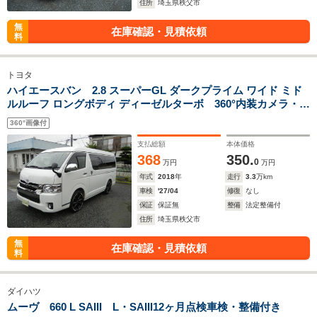
住所
埼玉県秩父市
無
在庫確認・見積依頼
料
トヨタ
ハイエースバン 2.8 スーパーGL ダークプライム ワイド ミド
ルルーフ ロングボディ ディーゼルターボ 360°内装カメラ・冬
タイヤ4本
360°画像付
支払総額
本体価格
368
350.
0
万円
万円
年式
2018
年
走行
3.3
万km
車検
'27/04
修復
なし
保証
保証無
整備
法定整備付
住所
埼玉県秩父市
無
在庫確認・見積依頼
料
ダイハツ
ムーヴ 660 L SAIII L・SAIII12ヶ月点検車検・整備付き