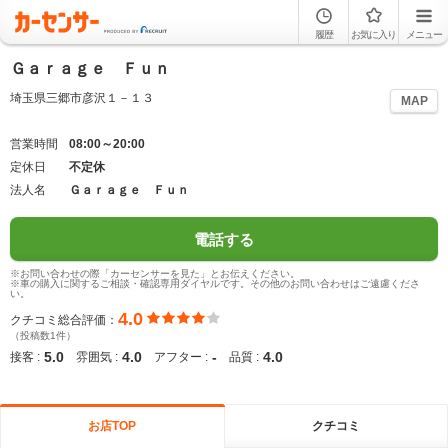
履歴
お気に入り
メニュー
Ｇａｒａｇｅ Ｆｕｎ
埼玉県三郷市彦沢１－１３
MAP
営業時間
08:00～20:00
定休日
不定休
法人名
Ｇａｒａｇｅ Ｆｕｎ
電話する
※お問い合わせの際「カーセンサーを見た」とお伝えください。
※車の購入に関するご相談・確認専用ダイヤルです。その他のお問い合わせはご遠慮くださ
い。
4.0
クチコミ総合評価：
（投稿数1件）
5.0
4.0
-
4.0
接客 :
雰囲気 :
アフター :
品質 :
お店TOP
クチコミ