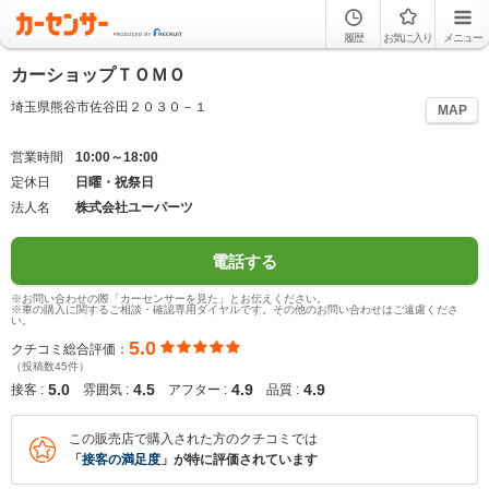
履歴
お気に入り
メニュー
カーショップＴＯＭＯ
埼玉県熊谷市佐谷田２０３０－１
MAP
営業時間
10:00～18:00
定休日
日曜・祝祭日
法人名
株式会社ユーパーツ
電話する
※お問い合わせの際「カーセンサーを見た」とお伝えください。
※車の購入に関するご相談・確認専用ダイヤルです。その他のお問い合わせはご遠慮くださ
い。
5.0
クチコミ総合評価：
（投稿数45件）
5.0
4.5
4.9
4.9
接客 :
雰囲気 :
アフター :
品質 :
この販売店で購入された方のクチコミでは
「
接客の満足度
」が特に評価されています