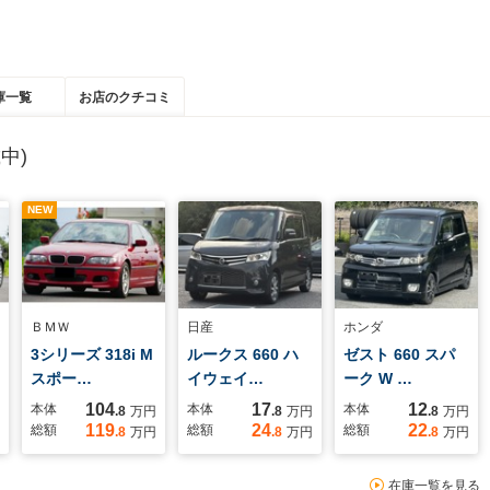
庫一覧
お店のクチコミ
中)
NEW
ＢＭＷ
日産
ホンダ
3シリーズ 318i M
ルークス 660 ハ
ゼスト 660 スパ
スポー…
イウェイ…
ーク W …
104
17
12
本体
本体
本体
.8
万円
.8
万円
.8
万円
119
24
22
総額
総額
総額
.8
万円
.8
万円
.8
万円
在庫一覧を見る