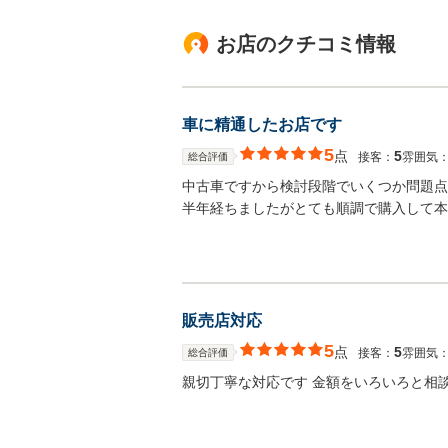
お店のクチコミ情報
車に精通したお店です
5
点
5
接客：
雰囲気
総合評価
中古車ですから検討段階でいくつか問題点
半年経ちましたがとても順調で購入して本
販売店対応
5
点
5
接客：
雰囲気
総合評価
親切丁寧な対応です 金額をいろいろと相