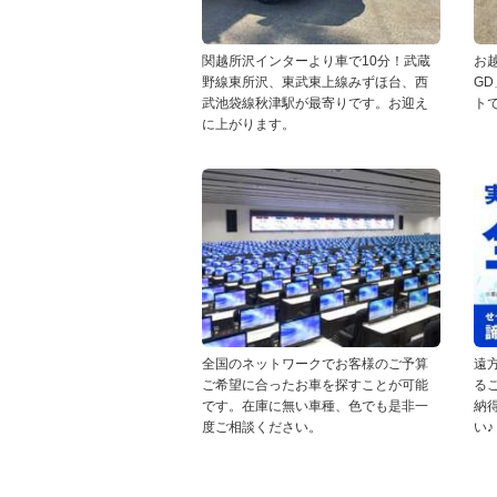
関越所沢インターより車で10分！武蔵
お越
野線東所沢、東武東上線みずほ台、西
G
武池袋線秋津駅が最寄りです。お迎え
ト
に上がります。
全国のネットワークでお客様のご予算
遠
ご希望に合ったお車を探すことが可能
る
です。在庫に無い車種、色でも是非一
納
度ご相談ください。
い♪