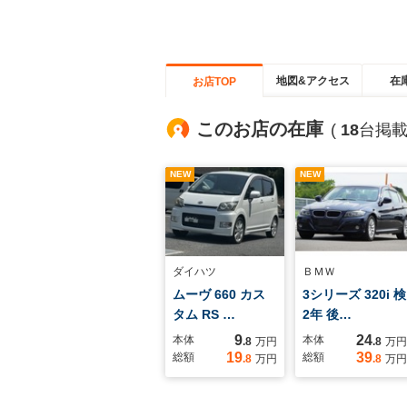
地図&アクセス
在
お店TOP
このお店の在庫
(
18
台掲載
NEW
NEW
ダイハツ
ＢＭＷ
ムーヴ 660 カス
3シリーズ 320i 検
タム RS …
2年 後…
9
24
本体
本体
.8
万円
.8
万円
19
39
総額
総額
.8
万円
.8
万円