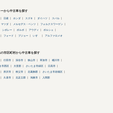
カーから中古車を探す
日産
ホンダ
スズキ
ダイハツ
スバル
マツダ
メルセデス・ベンツ
フォルクスワーゲン
シボレー
ボルボ
アウディ
ポルシェ
フォード
プジョー
いすゞ
アルファロメオ
県の市区町村から中古車を探す
行田市
深谷市
狭山市
草加市
桶川市
ま市西区
大里郡
さいたま市緑区
日高市
所沢市
秩父市
北葛飾郡
さいたま市岩槻区
久喜市
北足立郡
鴻巣市
入間郡