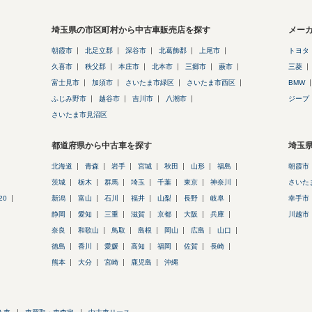
埼玉県の市区町村から中古車販売店を探す
メー
朝霞市
北足立郡
深谷市
北葛飾郡
上尾市
トヨタ
久喜市
秩父郡
本庄市
北本市
三郷市
蕨市
三菱
富士見市
加須市
さいたま市緑区
さいたま市西区
BMW
ふじみ野市
越谷市
吉川市
八潮市
ジープ
さいたま市見沼区
都道府県から中古車を探す
埼玉
北海道
青森
岩手
宮城
秋田
山形
福島
朝霞市
茨城
栃木
群馬
埼玉
千葉
東京
神奈川
さいた
20
新潟
富山
石川
福井
山梨
長野
岐阜
幸手市
静岡
愛知
三重
滋賀
京都
大阪
兵庫
川越市
奈良
和歌山
鳥取
島根
岡山
広島
山口
徳島
香川
愛媛
高知
福岡
佐賀
長崎
熊本
大分
宮崎
鹿児島
沖縄