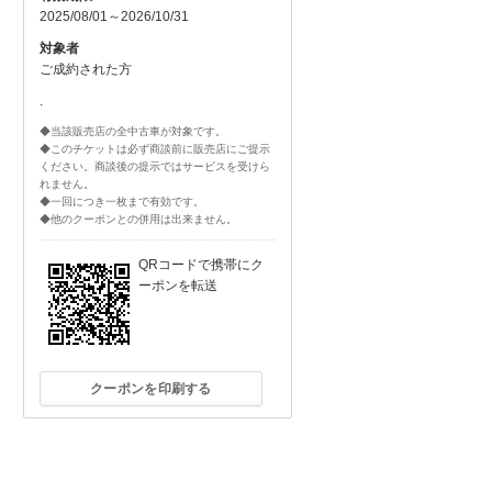
2025/08/01～2026/10/31
対象者
ご成約された方
.
◆当該販売店の全中古車が対象です。
◆このチケットは必ず商談前に販売店にご提示
ください。商談後の提示ではサービスを受けら
れません。
◆一回につき一枚まで有効です。
◆他のクーポンとの併用は出来ません。
QRコードで携帯にク
ーポンを転送
クーポンを印刷する