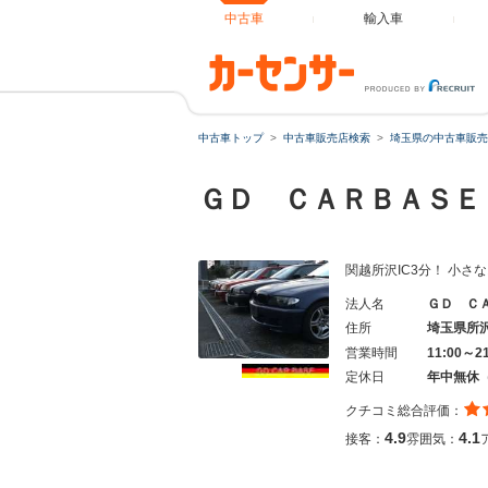
中古車
輸入車
中古車トップ
中古車販売店検索
埼玉県の中古車販売
ＧＤ ＣＡＲＢＡＳＥ
関越所沢IC3分！ 小
法人名
ＧＤ Ｃ
住所
埼玉県所
営業時間
11:00～2
定休日
年中無休
クチコミ総合評価：
4.9
4.1
接客：
雰囲気：