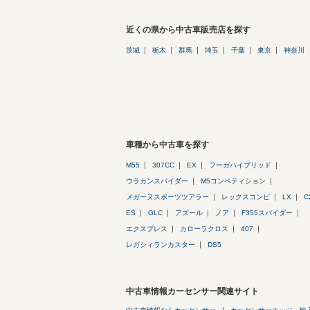
近くの県から中古車販売店を探す
茨城
栃木
群馬
埼玉
千葉
東京
神奈川
車種から中古車を探す
M55
307CC
EX
フーガハイブリッド
ウラカンスパイダー
M5コンペティション
メガーヌスポーツツアラー
レックスコンビ
LX
C
ES
GLC
アズール
ノア
F355スパイダー
エクスプレス
カローラクロス
407
レガシィランカスター
DS5
中古車情報カーセンサー関連サイト