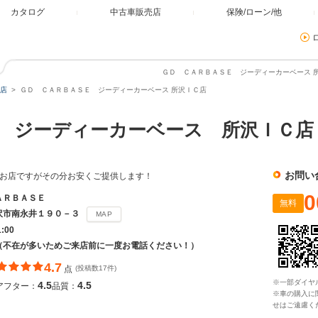
カタログ
中古車販売店
保険/ローン/他
ＧＤ ＣＡＲＢＡＳＥ ジーディーカーベース 所
店
ＧＤ ＣＡＲＢＡＳＥ ジーディーカーベース 所沢ＩＣ店
 ジーディーカーベース 所沢ＩＣ店
お問い
さなお店ですがその分お安くご提供します！
0
ＡＲＢＡＳＥ
無料
沢市南永井１９０－３
MAP
1:00
（不在が多いためご来店前に一度お電話ください！）
4.7
点
(投稿数17件)
※一部ダイヤ
4.5
4.5
アフター：
品質：
※車の購入に
せはご遠慮く