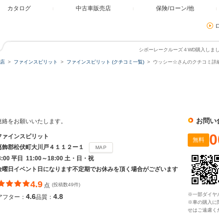
カタログ
中古車販売店
保険/ローン/他
シボーレークルーズ４WD購入しま
店
ファインスピリット
ファインスピリット (クチコミ一覧)
ウッシー☆さんのクチコミ詳細
ト
お問い
連絡をお願いいたします。
0
ファインスピリット
無料
葛飾郡松伏町大川戸４１１２ー１
MAP
8:00 平日 11:00～18:00 土・日・祝
金曜日イベント日になります不定期でお休みを頂く場合がございます
4.9
点
(投稿数49件)
※一部ダイヤ
4.6
4.8
アフター：
品質：
※車の購入に
せはご遠慮く