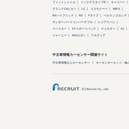
フィットシャトル
インテグラタイプR
キャリバー
グランドC4ピカソ
LC
コスモクーペ
MR-S
RXハイブリッド
RX
Fタイプ
ベルランゴロング
サンダーバードコンバーチブル
レジアスバン
コースター
S7スポーツバック
チェロキー
A1
ジャーニー
900セダン
アカディア
中古車情報カーセンサー関連サイト
中古車情報ならカーセンサー
カーセンサーエッジ・輸