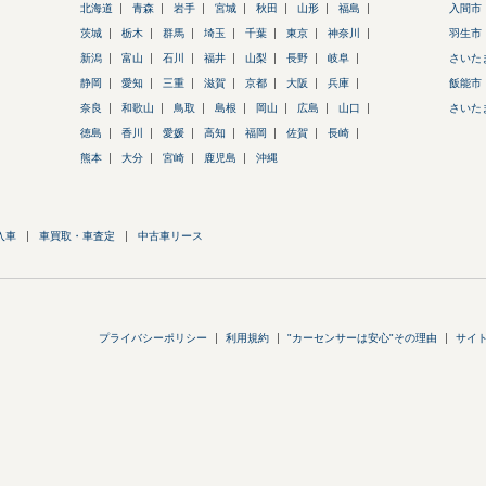
北海道
青森
岩手
宮城
秋田
山形
福島
入間市
茨城
栃木
群馬
埼玉
千葉
東京
神奈川
羽生市
新潟
富山
石川
福井
山梨
長野
岐阜
さいた
静岡
愛知
三重
滋賀
京都
大阪
兵庫
飯能市
奈良
和歌山
鳥取
島根
岡山
広島
山口
さいた
徳島
香川
愛媛
高知
福岡
佐賀
長崎
熊本
大分
宮崎
鹿児島
沖縄
入車
車買取・車査定
中古車リース
プライバシーポリシー
利用規約
"カーセンサーは安心"その理由
サイ