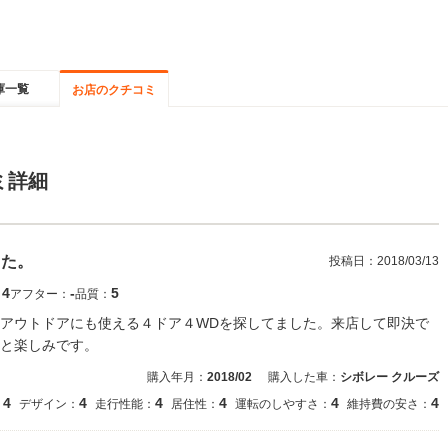
庫一覧
お店のクチコミ
ミ詳細
した。
投稿日：
2018/03/13
4
‐
5
：
アフター：
品質：
アウトドアにも使える４ドア４WDを探してました。来店して即決で
と楽しみです。
購入年月：
2018/02
購入した車：
シボレー クルーズ
4
4
4
4
4
4
：
デザイン：
走行性能：
居住性：
運転のしやすさ：
維持費の安さ：