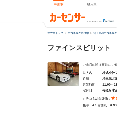
中古車
輸入車
中古車トップ
中古車販売店検索
埼玉県の中古車販売
ファインスピリッ
ご来店の際は事前に ご
法人名
株式会社
住所
埼玉県北
営業時間
11:00～1
定休日
毎週月水
クチコミ総合評価：
4.9
4.9
接客：
雰囲気：