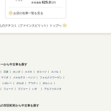
625.0
本体価格
万円
お店の在庫一覧を見る
んのクチコミ（ファインスピリット）トップへ
カーから中古車を探す
日産
ホンダ
スズキ
ダイハツ
スバル
マツダ
メルセデス・ベンツ
フォルクスワーゲン
シボレー
ボルボ
アウディ
ポルシェ
フォード
プジョー
いすゞ
アルファロメオ
県の市区町村から中古車を探す