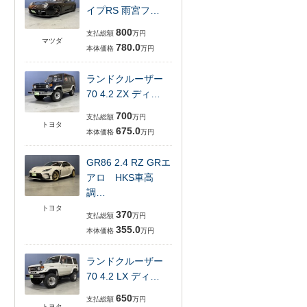
イプRS 雨宮フ…
800
支払総額
万円
マツダ
780.0
本体価格
万円
ランドクルーザー
70 4.2 ZX ディ…
700
支払総額
万円
トヨタ
675.0
本体価格
万円
GR86 2.4 RZ GRエ
アロ HKS車高
調…
トヨタ
370
支払総額
万円
355.0
本体価格
万円
ランドクルーザー
70 4.2 LX ディ…
650
支払総額
万円
トヨタ