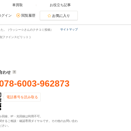
車買取
お役立ち記事
ログイン
閲覧履歴
お気に入り
サイトマップ
した。（ウッシー☆さんのクチコミ投稿）
(ファインスピリット )
合わせ
078-6003-962873
電話番号を読み取る
ル回線、IP・光回線は利用不可。
関するご相談・確認専用ダイヤルです。その他のお問い合わ
ださい。