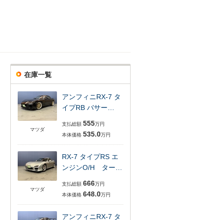
在庫一覧
アンフィニRX-7 タ
イプRB バサー…
555
支払総額
万円
マツダ
535.0
本体価格
万円
RX-7 タイプRS エ
ンジンO/H ター…
666
支払総額
万円
マツダ
648.0
本体価格
万円
アンフィニRX-7 タ