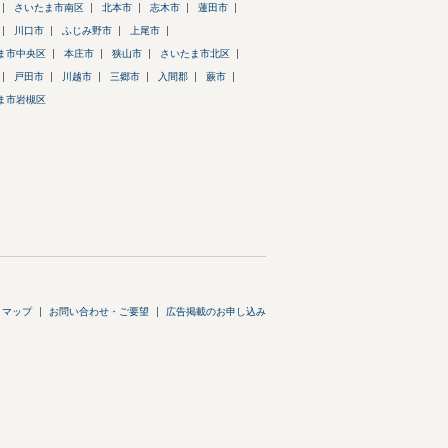
さいたま市南区
北本市
志木市
蓮田市
川口市
ふじみ野市
上尾市
ま市中央区
本庄市
狭山市
さいたま市北区
戸田市
川越市
三郷市
入間郡
蕨市
ま市岩槻区
トマップ
お問い合わせ・ご要望
広告掲載のお申し込み