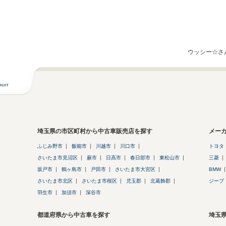
ウッシー☆さ
埼玉県の市区町村から中古車販売店を探す
メー
ふじみ野市
飯能市
川越市
川口市
トヨタ
さいたま市見沼区
蕨市
日高市
春日部市
東松山市
三菱
坂戸市
鶴ヶ島市
戸田市
さいたま市大宮区
BMW
さいたま市北区
さいたま市桜区
児玉郡
北葛飾郡
ジープ
羽生市
加須市
深谷市
都道府県から中古車を探す
埼玉