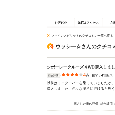
お店TOP
地図&アクセス
在
ファインスピリットのクチコミの一覧へ戻る
ウッシー☆さんのクチコ
シボーレークルーズ４WD購入しま
4
点
4
接客：
雰囲気
総合評価
以前はミニクーパーを乗っていましたが、
購入しました。色々な場所に行けると思う
購入した車の評価
総合評価