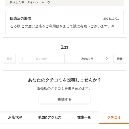
購入した車：ダイハツ ムーヴ
販売店の返信
2023/10/01
るる様 この度は当店をご利用頂きまして誠に有難うございます。今後
とも末永いお付き合いのほど宜しくお願い致します。 これからはお車
の整備面でもご満足いただけるようにスタッフ一同努めて参ります。
もしお気づきの点がありましたらお気軽にお申し付けくださいませ。
1
/23
重ねてになりますが、この度は大変有難うございました。今後ともど
うぞ宜しくお願い致します！
最初
前の20件
次の20件
最後
あなたのクチコミを投稿しませんか？
販売店のクチコミを書き込めます。
投稿する
お店TOP
地図&アクセス
在庫一覧
クチコミ