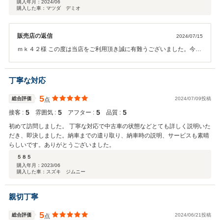
購入年月：
2024/06
購入した車：マツダ デミオ
販売店の返信
2024/07/15
ｍｋ４２様 この度は当店をご利用頂き誠に有難うございました。今後
も良いカーライフをお送り頂けるようスタッフ一同努めて参りますの
でご意見等ございましたらお気軽に仰ってくださいませ。改めまして
今後ともどうぞ宜しくお願い致します。
丁寧な対応
5
総合評価
2024/07/09投稿
点
5
5
5
5
接客 :
雰囲気 :
アフター :
品質 :
初めて訪問しました。 丁寧な対応で中古車の状態などとても詳しく説明いた
だき、即決しました。納車までの遣り取り、納車時の説明、サービスも素晴
らしいです。ありがとうございました。
５８５
購入年月：
2023/06
購入した車：スズキ ジムニー
親切丁寧
5
総合評価
2024/06/21投稿
点