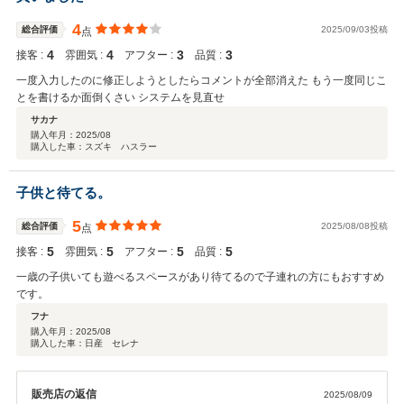
4
総合評価
2025/09/03投稿
点
4
4
3
3
接客 :
雰囲気 :
アフター :
品質 :
一度入力したのに修正しようとしたらコメントが全部消えた もう一度同じこ
とを書けるか面倒くさい システムを見直せ
サカナ
購入年月：
2025/08
購入した車：スズキ ハスラー
子供と待てる。
5
総合評価
2025/08/08投稿
点
5
5
5
5
接客 :
雰囲気 :
アフター :
品質 :
一歳の子供いても遊べるスペースがあり待てるので子連れの方にもおすすめ
です。
フナ
購入年月：
2025/08
購入した車：日産 セレナ
販売店の返信
2025/08/09