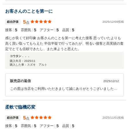
訳ございませんでした。 納車の際の車内外の清掃は必ずさせて頂いて
いるものの、細部まで徹底されていなかった事を真摯に受け止めまし
お客さんのことを第一に
て、 今後改善させて頂きます。貴重なご意見を有難うございました。
また今後とも宜しくお願い致します。
5
総合評価
2025/12/09投稿
点
5
5
5
5
接客 :
雰囲気 :
アフター :
品質 :
感じが良くて好印象 お客さんのことを第一に考えた接客 思っていたよりも
高く買い取ってもらえた 半信半疑で行ってみたが、明るい接客と高実績の査
定でとても信頼できたし、また来ようと思えた。
コウタン．．．
購入年月：
2025/11
購入した車：スズキ アルト
販売店の返信
2025/12/12
この度は当店をご利用いただきまして誠にありがとうございました。
引き続き、当店をご愛顧いただけますようお願い申し上げます。
柔軟で臨機応変
5
総合評価
2025/11/01投稿
点
5
5
5
5
接客 :
雰囲気 :
アフター :
品質 :