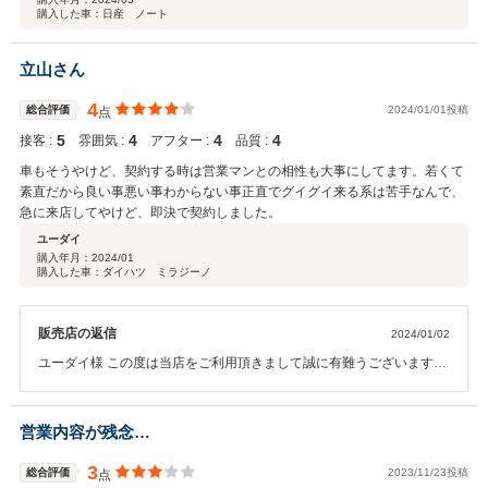
購入した車：日産 ノート
立山さん
4
総合評価
2024/01/01投稿
点
5
4
4
4
接客 :
雰囲気 :
アフター :
品質 :
車もそうやけど、契約する時は営業マンとの相性も大事にしてます。若くて
素直だから良い事悪い事わからない事正直でグイグイ来る系は苦手なんで、
急に来店してやけど、即決で契約しました。
ユーダイ
購入年月：
2024/01
購入した車：ダイハツ ミラジーノ
販売店の返信
2024/01/02
ユーダイ様 この度は当店をご利用頂きまして誠に有難うございます。
今後とも末永いお付き合いのほど宜しくお願い致します。 これからは
お車の整備面でもご満足いただけるようにスタッフ一同努めて参りま
す。もしお気づきの点がありましたらお気軽にお申し付けくださいま
営業内容が残念…
せ。 重ねてになりますが、この度は大変有難うございました。今後と
もどうぞ宜しくお願い致します！
3
総合評価
2023/11/23投稿
点