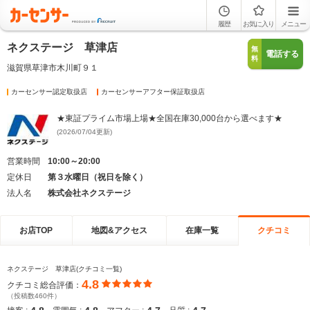
履歴
お気に入り
メニュー
ネクステージ 草津店
無
電話する
料
滋賀県草津市木川町９１
カーセンサー認定取扱店
カーセンサーアフター保証取扱店
★東証プライム市場上場★全国在庫30,000台から選べます★
(2026/07/04更新)
営業時間
10:00～20:00
定休日
第３水曜日（祝日を除く）
法人名
株式会社ネクステージ
お店TOP
地図&アクセス
在庫一覧
クチコミ
ネクステージ 草津店(クチコミ一覧)
4.8
クチコミ総合評価：
（投稿数460件）