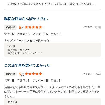
この度は当店にてご契約いただきまして誠にありがとうございまし
た。 今後も何かお車でお困りごと御座いましたらいつでも御頼りくだ
さい。
親切な店員さんばかりです。
5
総合評価
2024/07/31投稿
点
5
5
5
5
接客 :
雰囲気 :
アフター :
品質 :
キッズスペースもあるので良かった
グッド
購入年月：
2024/07
購入した車：トヨタ ハイエース
この店で車を選べてよかった
5
総合評価
2024/07/12投稿
点
5
5
5
5
接客 :
雰囲気 :
アフター :
品質 :
店舗がとても綺麗で雰囲気が良く、スタッフの方々の対応も丁寧でした。 車
に着いても一台一台丁寧に説明をしていただいて、納得のいく車選びができ
ました。
ｍｋ４２