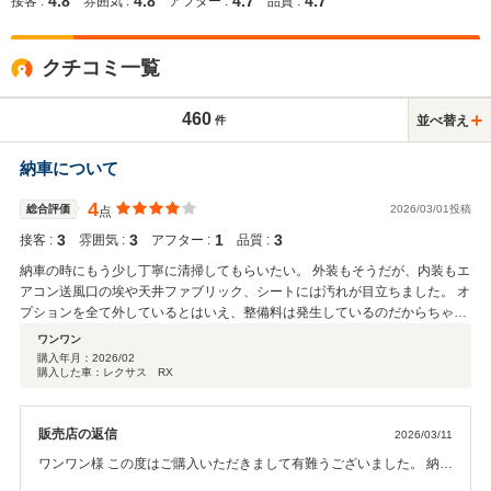
4.8
4.8
4.7
4.7
接客 :
雰囲気 :
アフター :
品質 :
クチコミ一覧
460
並べ替え
件
納車について
4
総合評価
2026/03/01投稿
点
3
3
1
3
接客 :
雰囲気 :
アフター :
品質 :
納車の時にもう少し丁寧に清掃してもらいたい。 外装もそうだが、内装もエ
アコン送風口の埃や天井ファブリック、シートには汚れが目立ちました。 オ
プションを全て外しているとはいえ、整備料は発生しているのだからちゃん
として欲しいと思う。接客については問題なく対応してくれました。
ワンワン
購入年月：
2026/02
購入した車：レクサス RX
販売店の返信
2026/03/11
ワンワン様 この度はご購入いただきまして有難うございました。 納車
を心待ちにされていたのに、不愉快な思いをさせてしまい、大変申し