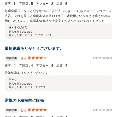
1
5
2
5
接客 :
雰囲気 :
アフター :
品質 :
毎週金曜日になると必ず朝刊の広告に入ってきていたネクステージのセール
広告。それを見ると車両本体価格○○○万円＋諸費用という今とは違う価格表
示だったものの、車両本体価格が大変安くお店へ出向いてみるもビッ○モー
ターの不祥事の時にも問題に上がったタイヤパンク保証やコーティングな
さくさくぱんだ
ど、自分は付けたくない高額のオプションを付けないと売れない！こっちも
購入年月：
2018/10
購入した車：トヨタ アクア 1.5 L
商売にならない！と言われ一度は喧嘩して退店したものの、翌日コーティン
グだけは無料にするから購入してほしいとの電話。当時トヨタのディーラー
で見積もりしてもネクステージ価格で買うことはできなかったので渋々な気
最短納車ありがとうございます。
持ちもあったが購入。 車に不具合等は一切なく今も乗り続けているが無理矢
理加入させられたオプションについては利用しようとしても条件がある、も
4
総合評価
2023/10/28投稿
点
うそれは適用できない、等と言われやはり無駄金だったと残念な思いをし
4
4
4
4
た。つい先日、両親が車を買い換えるとの事で心配になり同伴したが相変わ
接客 :
雰囲気 :
アフター :
品質 :
らずの営業内容、オマケに鬼のような営業電話に本当に呆れた。
最短納車ありがとうございます。
Ｈａせ
購入年月：
2023/10
購入した車：トヨタ プリウス
逆風の下積極的に販売
5
総合評価
2023/10/01投稿
点