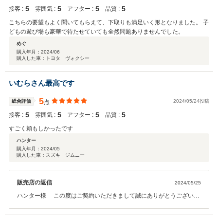
5
5
5
5
接客 :
雰囲気 :
アフター :
品質 :
こちらの要望もよく聞いてもらえて、下取りも満足いく形となりました。 子
どもの遊び場も豪華で待たせていても全然問題ありませんでした。
めぐ
購入年月：
2024/06
購入した車：トヨタ ヴォクシー
いむらさん最高です
5
総合評価
2024/05/24投稿
点
5
5
5
5
接客 :
雰囲気 :
アフター :
品質 :
すごく頼もしかったです
ハンター
購入年月：
2024/05
購入した車：スズキ ジムニー
販売店の返信
2024/05/25
ハンター様 この度はご契約いただきまして誠にありがとうございま
した。その後お車の状態はいかがでしょうか？ 今回はこのような高い
評価をいただきまして、社員一同心から感謝しております。今後も担