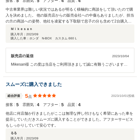
5
5
4
4
接客 :
雰囲気 :
アフター :
品質 :
中古車業界は難しい状況ではあるが明るく積極的に商談をして頂いたので購
入を決めました。 他の販売店からの販売会社への中傷もありましたが、担当
の方の商談への姿勢、他社を凌駕する下取額で息子の分も含めて2台購入し
ました。
Ｍｉｋｅｓａｎ
購入年月：
2023/09
購入した車：ホンダ N-BOX カスタム 660 L
販売店の返信
2023/10/04
Mikesan様 この度は当店をご利用頂きまして誠に有難うございます。
今後とも末永いお付き合いのほど宜しくお願い致します。 これからは
お車の整備面でもご満足いただけるようにスタッフ一同努めて参りま
す。もしお気づきの点がありましたらお気軽にお申し付けくださいま
スムーズに購入できました
せ。 重ねてになりますが、この度は大変有難うございました。今後と
もどうぞ宜しくお願い致します！
5
総合評価
2023/10/01投稿
点
5
4
5
4
接客 :
雰囲気 :
アフター :
品質 :
他店に何店舗か行きましたがここは無理な押し付けもなく希望にあった車を
提示していただきスムーズに購入することができました。アフターサービス
もしっかりしていて安心です。
るる
購入年月：
2023/09