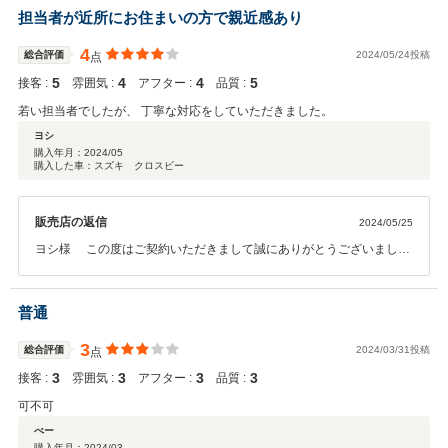
当者だけでなく、スタッフ全員で全力でフォローさせていただきます
担当者が近所にお住まいの方で親近感あり
ので、安心してカーライフをお楽しみください。 今後とも、どうぞ宜
しくお願い致します。
4
総合評価
2024/05/24投稿
点
5
4
4
5
接客 :
雰囲気 :
アフター :
品質 :
若い担当者でしたが、 丁寧な対応をしていただきました。
ヨシ
購入年月：
2024/05
購入した車：スズキ クロスビー
販売店の返信
2024/05/25
ヨシ様 この度はご契約いただきまして誠にありがとうございまし
た。その後お車の状態はいかがでしょうか？ 今回はこのような高い評
価をいただきまして、社員一同心から感謝しております。弊社ではピ
カピカのお車をお客様に見て頂きたく、毎朝社員全員で洗車を行って
普通
おります。何かお困りの際はぜひお気軽にお立ち寄りください。 今後
とも、どうぞ宜しくお願い致します。
3
総合評価
2024/03/31投稿
点
3
3
3
3
接客 :
雰囲気 :
アフター :
品質 :
可不可
べー
購入年月：
2024/03