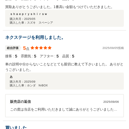
買取ありがとうございました。1番高い金額もつけていただきました。
ｓｈａｅｐｒｙｓｈｉｒｓｗ
購入年月：
2025/05
購入した車：スズキ スペーシア
ネクステージを利用しました。
5
総合評価
2025/09/05投稿
点
5
5
5
5
接客 :
雰囲気 :
アフター :
品質 :
車の説明や分からないことなどとても親切に教えて下さいました。 ありがと
うございました。
あ
購入年月：
2025/09
購入した車：ホンダ N-BOX
販売店の返信
2025/09/06
この度は当店をご利用いただきまして誠にありがとうございました。
引き続き、当店をご愛顧いただけますようお願い申し上げます。
買いました