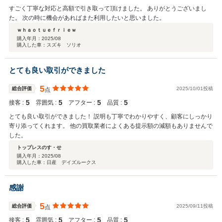
すごく丁寧な対応と高額で引き取って頂けました。 ありがとうございまし
た。 次の時に機会があればまた利用したいと思いました。
ｗｈａｏｔｕｅｆｒｉｅｗ
購入年月：
2025/08
購入した車：スズキ ソリオ
とても良い取引ができました
5
総合評価
2025/10/01投稿
点
5
5
5
5
接客 :
雰囲気 :
アフター :
品質 :
とても良い取引ができました！ 説明も丁寧でわかりやすく、顧客にしっかり
寄り添ってくれます。 他の買取業者によくある提示額の減額もありませんで
した。
トップレスのす・せ
購入年月：
2025/08
購入した車：日産 デイズルークス
感謝
5
総合評価
2025/09/11投稿
点
5
5
5
5
接客 :
雰囲気 :
アフター :
品質 :