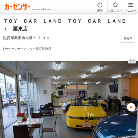
履歴
お気に入り
メニュー
ＴＯＹ ＣＡＲ ＬＡＮＤ ＴＯＹ ＣＡＲ ＬＡＮＤ
＋ 栗東店
滋賀県栗東市大橋６‐７‐１９
MAP
カーセンサーアフター保証取扱店
1/7