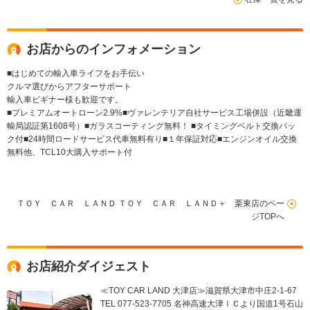
レージコンパートメン
メラ 純正18AW レッ
ルコン レーン
トパッケージ
ドレザー電動シート&
ト インテリハ
ヒーター キセノン ク
ム
ルコン ガラスコーテ
お店からのインフォメーション
ィング禁煙車 検査2年
受渡し
■はじめての輸入車ライフをお手伝い
クルマ選びからアフターサポート
輸入車ビギナー様も歓迎です。
■プレミアムオートローン2.9%■ヴァレンテリア自社サービス工場併設（近畿運
輸局認証第1608号）■ガラスコーティング無料！ ■タイミングベルト交換パッ
ク付■24時間ロードサービス代車無料有り■１年保証対応■エンジンオイル交換
無料他、TCL10大購入サポート付
ＴＯＹ ＣＡＲ ＬＡＮＤ ＴＯＹ ＣＡＲ ＬＡＮＤ＋ 栗東店のペー
ジTOPへ
お店紹介ダイジェスト
≪TOY CAR LAND 大津店≫滋賀県大津市中庄2-1-67
TEL 077-523-7705 名神高速大津ＩＣより国道1号石山