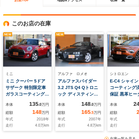
このお店の在庫
NEW
NEW
ミニ
アルファ ロメオ
シトロエン
ミニ クーパー 5ドア
アルファスパイダー
E-C4 シャイ
サザーク 特別限定車
3.2 JTS Q4 Qトロニ
コーティング済
ガラスコーティング済
ック ディスティンク
保証 黒革ヒータ
禁煙車 レザレット黒
ティブ 4WD ピニンフ
Apple Car Pl
135
148
2
本体
.0
万円
本体
.0
万円
本体
革スポーツシート&ヒ
ァリーナ 3.2L V6
メラ ヘッドア
148
165
総額
万円
総額
.5
万円
総額
ーター LED ナビ コン
260ps フルタイム
ィスプレイ ド
年式
2018
年
年式
2007
年
年式
フォートアクセス ホ
4WD Q4+Q-トロニッ
前後 LED プ
走行
4.0
万km
走行
4.8
万km
走行
ワイトターンシグナル
ク シーケンシャル6速
シブハイドロ
ライト トランクスト
AT ナビTV ETC Bカ
ション アクテ
在庫一覧を見る