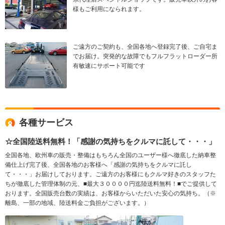
様もご利用になられます。
ご遠方のご契約も、全国各地へ登録完了後、ご自宅ま
でお届け。突発的な故障でもフルフラットローダー所
有敏速にサポート可能です
各種サービス
☆全国陸送料無料！「感謝の気持ちをクルマに託して・・・」
全国各地、欧州車の販売・整備はもちろん全国のユーザー様へ徹底した納車整
備仕上げ完了後、全国各地のお客様へ「感謝の気持ちをクルマに託し
て・・・」お届けしております。ご遠方のお客様にもクルマ好きのスタッフた
ちが徹底した管理体制の元、■最大３００００円迄陸送料無料！■でご提供して
おります。全国販売台数の実績は、お客様からいただいた安心の気持ち。（※
離島、一部の地域、陸送料金ご負担がございます。）