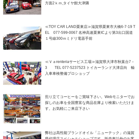
方面2ｋｍ,タイヤ館大津隣
≪TOY CAR LAND栗東店≫滋賀県栗東市大橋6-7-19 T
EL 077-599-0067 名神高速栗東ICより第3出口国道
１号線300ｍミドリ電器手前
≪Ｖａrenteriaサービス工場≫滋賀県大津市秋葉台7－
3 TEL 077-5237523 トイカーランド大津店向 輸
入車車検整備プロショップ
煎り立てコーヒーをご賞味下さい。Webモニターでお
探しのお車を全国豊富な商品在庫より検索いただけま
す。お気軽にご来店下さい
弊社は高性能ブランドオイル「ニューテック」の滋賀
県代理店スペシャルショップです。販売車以外のお客