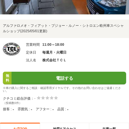
アルファロメオ・フィアット・プジョー・ルノー・シトロエン欧州車スペシャ
ルショップ(2025/05/01更新)
営業時間
11:00～18:00
定休日
毎週月・火曜日
法人名
株式会社ＴＣＬ
無
電話する
料
※車の購入に関するご相談・確認専用ダイヤルです。その他のお問い合わせはご遠慮くださ
い。
-
クチコミ総合評価：
（投稿数0件）
-
-
-
-
接客 :
雰囲気 :
アフター :
品質 :
お店TOP
地図&アクセス
在庫一覧