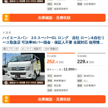
保証
保証無
整備
法定整備付
住所
滋賀県彦根市
無
在庫確認・見積依頼
料
トヨタ
ハイエースバン 2.0 スーパーGL ロング 自社 ローン&自社リ
ース取扱店 可決率90パー頭金・保証人不要 全国対応 信用情報
回復 新車自社 ローン 高 級車 自社 ローン(残価設定可) 自営業
購入プラン付
オンライン相談可
360°画像付
OK 最大120回払い ローン 相 談 窓口 自社大型整備工場 仮審査
可
支払総額
本体価格
252.
229.
4
9
万円
万円
12,900
通常ローン
月々
円
年式
2013
年
走行
10.8
万km
車検
車検整備付
修復
なし
保証
保証無
整備
法定整備付
住所
滋賀県彦根市
無
在庫確認・見積依頼
料