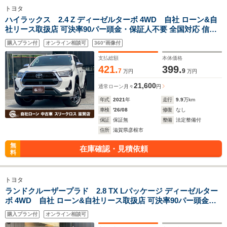
トヨタ
ハイラックス 2.4 Z ディーゼルターボ 4WD 自社 ローン&自
社リース取扱店 可決率90パー頭金・保証人不要 全国対応 信用
情報回復 新車自社 ローン 高 級車 自社 ローン(残価設定可) 自営
購入プラン付
オンライン相談可
360°画像付
業OK 最大120回払い ローン 相 談 窓口 自社大型整備工場 仮審
査可
支払総額
本体価格
421.
399.
7
9
万円
万円
21,600
通常ローン
月々
円
年式
2021
年
走行
9.9
万km
車検
'26/08
修復
なし
保証
保証無
整備
法定整備付
住所
滋賀県彦根市
無
在庫確認・見積依頼
料
トヨタ
ランドクルーザープラド 2.8 TX Lパッケージ ディーゼルター
ボ 4WD 自社 ローン&自社リース取扱店 可決率90パー頭金・
保証不要 全国対応 信用情報回復 新車自社 ローン 高 級車 自社
購入プラン付
オンライン相談可
ローン(残価設定可) 自営業OK 最大120回払い ローン 相 談 窓口