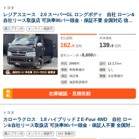
トヨタ
レジアスエース 2.0 スーパーGL ロングボディ 自社 ローン&
自社リース取扱店 可決率90パー頭金・保証不要 全国対応 信用
情報回復 新車自社 ローン 高 級車 自社 ローン(残価設定可) 自営
購入プラン付
オンライン相談可
業OK 最大120回払い ローン 相 談 窓口 自社大型整備工場 仮審
査可
支払総額
本体価格
162.
139.
8
9
万円
万円
8,600
通常ローン
月々
円
年式
2005
年
走行
12.1
万km
車検
車検整備付
修復
なし
保証
保証無
整備
法定整備付
住所
滋賀県彦根市
無
在庫確認・見積依頼
料
トヨタ
カローラクロス 1.8 ハイブリッド Z E-Four 4WD 自社 ロー
ン&自社リース取扱店 可決率90パー頭金・保証人不要 全国対応
信用情報回復 新車自社 ローン 高 級車 自社 ローン(残価設定可)
購入プラン付
オンライン相談可
360°画像付
自営業OK 最大120回払い ローン 相 談 窓口 自社大型整備工場