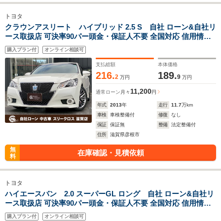
トヨタ
クラウンアスリート ハイブリッド 2.5 S 自社 ローン&自社リ
ース取扱店 可決率90パー頭金・保証人不要 全国対応 信用情報
回復 新車自社 ローン 高 級車 自社 ローン(残価設定可) 自営業
購入プラン付
オンライン相談可
OK 最大120回払い ローン 相 談 窓口 自社大型整備工場 仮審査
可
支払総額
本体価格
216.
189.
2
9
万円
万円
11,200
通常ローン
月々
円
年式
2013
年
走行
11.7
万km
車検
車検整備付
修復
なし
保証
保証無
整備
法定整備付
住所
滋賀県彦根市
無
在庫確認・見積依頼
料
トヨタ
ハイエースバン 2.0 スーパーGL ロング 自社 ローン&自社リ
ース取扱店 可決率90パー頭金・保証人不要 全国対応 信用情報
回復 新車自社 ローン 高 級車 自社 ローン(残価設定可) 自営業
購入プラン付
オンライン相談可