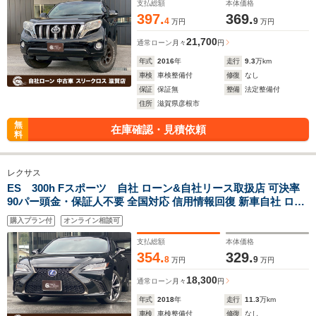
自社大型整備工場 仮審査可
支払総額
本体価格
397.
369.
4
9
万円
万円
21,700
通常ローン
月々
円
年式
2016
年
走行
9.3
万km
車検
車検整備付
修復
なし
保証
保証無
整備
法定整備付
住所
滋賀県彦根市
無
在庫確認・見積依頼
料
レクサス
ES 300h Fスポーツ 自社 ローン&自社リース取扱店 可決率
90パー頭金・保証人不要 全国対応 信用情報回復 新車自社 ロー
ン 高 級車 自社 ローン(残価設定可) 自営業OK 最大120回払い
購入プラン付
オンライン相談可
ローン 相 談 窓口 自社大型整備工場 仮審査可
支払総額
本体価格
354.
329.
8
9
万円
万円
18,300
通常ローン
月々
円
年式
2018
年
走行
11.3
万km
車検
車検整備付
修復
なし