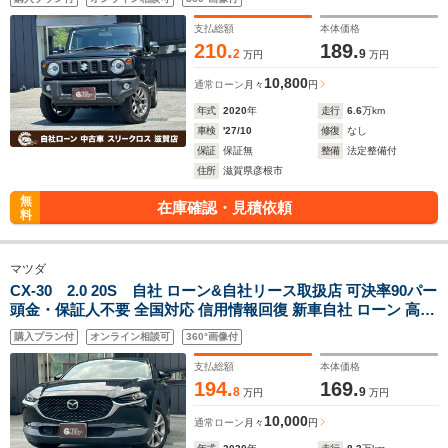
ローン 相 談 窓口 自社大型整備工場 仮審査可
支払総額
本体価格
210.
189.
2
9
万円
万円
10,800
通常ローン
月々
円
年式
2020
年
走行
6.6
万km
車検
'27/10
修復
なし
保証
保証無
整備
法定整備付
住所
滋賀県彦根市
無
在庫確認・見積依頼
料
マツダ
CX-30 2.0 20S 自社 ローン&自社リース取扱店 可決率90パー
頭金・保証人不要 全国対応 信用情報回復 新車自社 ローン 高
級車 自社 ローン(残価設定可) 自営業OK 最大120回払い ローン
購入プラン付
オンライン相談可
360°画像付
相 談 窓口 自社大型整備工場 仮審査可
支払総額
本体価格
194.
169.
8
9
万円
万円
10,000
通常ローン
月々
円