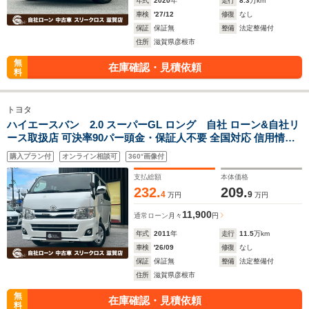
年式
2020
年
走行
8.3
万km
車検
'27/12
修復
なし
保証
保証無
整備
法定整備付
住所
滋賀県彦根市
無
在庫確認・見積依頼
料
トヨタ
ハイエースバン 2.0 スーパーGL ロング 自社 ローン&自社リ
ース取扱店 可決率90パー頭金・保証人不要 全国対応 信用情報
回復 新車自社 ローン 高 級車 自社 ローン(残価設定可) 自営業
購入プラン付
オンライン相談可
360°画像付
OK 最大120回払い ローン 相 談 窓口 自社大型整備工場 仮審査
可
支払総額
本体価格
232.
209.
4
9
万円
万円
11,900
通常ローン
月々
円
年式
2011
年
走行
11.5
万km
車検
'26/09
修復
なし
保証
保証無
整備
法定整備付
住所
滋賀県彦根市
無
在庫確認・見積依頼
料