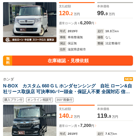
ン(残価設定可) 自営業OK 最大120回払い ローン 相 談 窓口 自
社大型整備工場 仮審査可
支払総額
本体価格
120.
99.
2
9
万円
万円
6,200
通常ローン
月々
円
年式
2019
年
走行
10.3
万km
車検
車検整備無
修復
なし
保証
保証無
整備
法定整備付
住所
滋賀県彦根市
無
在庫確認・見積依頼
料
ホンダ
NEW
N-BOX カスタム 660 G L ホンダセンシング 自社 ローン&自
社リース取扱店 可決率90パー頭金・保証人不要 全国対応 信用
情報回復 新車自社 ローン 高 級車 自社 ローン(残価設定可) 自営
購入プラン付
オンライン相談可
360°画像付
業OK 最大120回払い ローン 相 談 窓口 自社大型整備工場 仮審
査可
支払総額
本体価格
140.
119.
2
9
万円
万円
7,200
通常ローン
月々
円
年式
2019
年
走行
7.6
万km