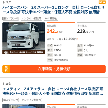
トヨタ
NEW
ハイエースバン 2.0 スーパーGL ロング 自社 ローン&自社リ
ース取扱店 可決率90パー頭金・保証人不要 全国対応 信用情報
回復 新車自社 ローン 高 級車 自社 ローン(残価設定可) 自営業
購入プラン付
オンライン相談可
360°画像付
OK 最大120回払い ローン 相 談 窓口 自社大型整備工場 仮審査
可
支払総額
本体価格
242.
219.
2
9
万円
万円
12,400
通常ローン
月々
円
年式
2013
年
走行
11.9
万km
車検
'27/04
修復
なし
保証
保証無
整備
法定整備付
住所
滋賀県彦根市
無
在庫確認・見積依頼
料
トヨタ
エスティマ 2.4 アエラス 自社 ローン&自社リース取扱店 可
決率90パー頭金・保証人不要 全国対応 信用情報回復 新車自社
ローン 高 級車 自社 ローン(残価設定可) 自営業OK 最大120回払
購入プラン付
オンライン相談可
い ローン 相 談 窓口 自社大型整備工場 仮審査可
支払総額
本体価格