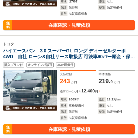
車検
'27/07
修復
なし
保証
保証無
整備
法定整備付
住所
滋賀県彦根市
無
在庫確認・見積依頼
料
トヨタ
ハイエースバン 3.0 スーパーGL ロング ディーゼルターボ
4WD 自社 ローン&自社リース取扱店 可決率90パー頭金・保証
人不要 全国対応 信用情報回復 新車自社 ローン 高 級車 自社 ロ
購入プラン付
オンライン相談可
360°画像付
ーン(残価設定可) 自営業OK 最大120回払い ローン 相 談 窓口
自社大型整備工場 仮審査可
支払総額
本体価格
243
219.
9
万円
万円
12,400
通常ローン
月々
円
年式
2009
年
走行
13.2
万km
車検
車検整備付
修復
なし
保証
保証無
整備
法定整備付
住所
滋賀県彦根市
無
在庫確認・見積依頼
料