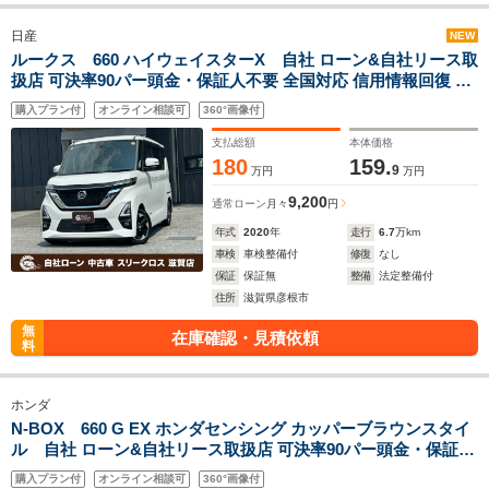
日産
NEW
ルークス 660 ハイウェイスターX 自社 ローン&自社リース取
扱店 可決率90パー頭金・保証人不要 全国対応 信用情報回復 新
車自社 ローン 高 級車 自社 ローン(残価設定可) 自営業OK 最大
購入プラン付
オンライン相談可
360°画像付
120回払い ローン 相 談 窓口 自社大型整備工場 仮審査可
支払総額
本体価格
180
159.
9
万円
万円
9,200
通常ローン
月々
円
年式
2020
年
走行
6.7
万km
車検
車検整備付
修復
なし
保証
保証無
整備
法定整備付
住所
滋賀県彦根市
無
在庫確認・見積依頼
料
ホンダ
N-BOX 660 G EX ホンダセンシング カッパーブラウンスタイ
ル 自社 ローン&自社リース取扱店 可決率90パー頭金・保証人
不要 全国対応 信用情報回復 新車自社 ローン 高 級車 自社 ロー
購入プラン付
オンライン相談可
360°画像付