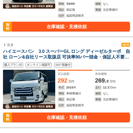
車検
'26/09
修復
なし
保証
保証無
整備
法定整備付
住所
滋賀県彦根市
無
在庫確認・見積依頼
料
トヨタ
NEW
ハイエースバン 3.0 スーパーGL ロング ディーゼルターボ 自
社 ローン&自社リース取扱店 可決率90パー頭金・保証人不要
全国対応 信用情報回復 新車自社 ローン 高 級車 自社 ローン(残
購入プラン付
オンライン相談可
360°画像付
価設定可) 自営業OK 最大120回払い ローン 相 談 窓口 自社大型
整備工場 仮審査可
支払総額
本体価格
292
269.
9
万円
万円
年式
2016
年
走行
12.3
万km
車検
車検整備付
修復
なし
保証
保証無
整備
法定整備付
住所
滋賀県彦根市
無
在庫確認・見積依頼
料