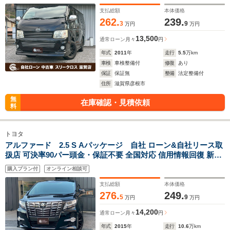
OK 最大120回払い ローン 相 談 窓口 自社大型整備工場 仮審査
可
支払総額
本体価格
262.
239.
3
9
万円
万円
13,500
通常ローン
月々
円
年式
2011
年
走行
5.5
万km
車検
車検整備付
修復
あり
保証
保証無
整備
法定整備付
住所
滋賀県彦根市
無
在庫確認・見積依頼
料
トヨタ
アルファード 2.5 S Aパッケージ 自社 ローン&自社リース取
扱店 可決率90パー頭金・保証不要 全国対応 信用情報回復 新車
自社 ローン 高 級車 自社 ローン(残価設定可) 自営業OK 最大
購入プラン付
オンライン相談可
120回払い ローン 相 談 窓口 自社大型整備工場 仮審査可
支払総額
本体価格
276.
249.
5
9
万円
万円
14,200
通常ローン
月々
円
年式
2015
年
走行
10.6
万km