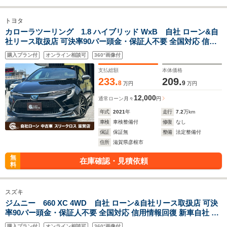
トヨタ
カローラツーリング 1.8 ハイブリッド WxB 自社 ローン&自
社リース取扱店 可決率90パー頭金・保証人不要 全国対応 信用
情報回復 新車自社 ローン 高 級車 自社 ローン(残価設定可) 自営
購入プラン付
オンライン相談可
360°画像付
業OK 最大120回払い ローン 相 談 窓口 自社大型整備工場 仮審
査可
支払総額
本体価格
233.
209.
8
9
万円
万円
12,000
通常ローン
月々
円
年式
2021
年
走行
7.2
万km
車検
車検整備付
修復
なし
保証
保証無
整備
法定整備付
住所
滋賀県彦根市
無
在庫確認・見積依頼
料
スズキ
ジムニー 660 XC 4WD 自社 ローン&自社リース取扱店 可決
率90パー頭金・保証人不要 全国対応 信用情報回復 新車自社 ロ
ーン 高 級車 自社 ローン(残価設定可) 自営業OK 最大120回払い
購入プラン付
オンライン相談可
360°画像付