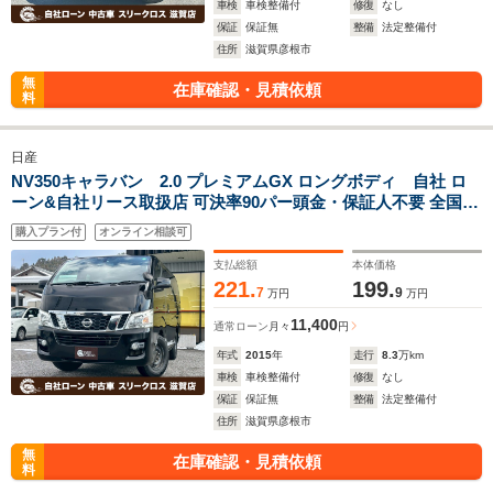
車検
車検整備付
修復
なし
保証
保証無
整備
法定整備付
住所
滋賀県彦根市
無
在庫確認・見積依頼
料
日産
NV350キャラバン 2.0 プレミアムGX ロングボディ 自社 ロ
ーン&自社リース取扱店 可決率90パー頭金・保証人不要 全国対
応 信用情報回復 新車自社 ローン 高 級車 自社 ローン(残価設定
購入プラン付
オンライン相談可
可) 自営業OK 最大120回払い ローン 相 談 窓口 自社大型整備工
場 仮審査可
支払総額
本体価格
221.
199.
7
9
万円
万円
11,400
通常ローン
月々
円
年式
2015
年
走行
8.3
万km
車検
車検整備付
修復
なし
保証
保証無
整備
法定整備付
住所
滋賀県彦根市
無
在庫確認・見積依頼
料