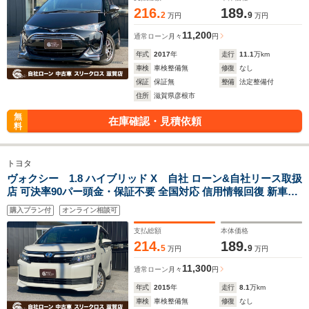
216.
189.
2
9
万円
万円
11,200
通常ローン
月々
円
年式
2017
年
走行
11.1
万km
車検
車検整備無
修復
なし
保証
保証無
整備
法定整備付
住所
滋賀県彦根市
無
在庫確認・見積依頼
料
トヨタ
ヴォクシー 1.8 ハイブリッド X 自社 ローン&自社リース取扱
店 可決率90パー頭金・保証不要 全国対応 信用情報回復 新車自
社 ローン 高 級車 自社 ローン(残価設定可) 自営業OK 最大120
購入プラン付
オンライン相談可
回払い ローン 相 談 窓口 自社大型整備工場 仮審査可
支払総額
本体価格
214.
189.
5
9
万円
万円
11,300
通常ローン
月々
円
年式
2015
年
走行
8.1
万km
車検
車検整備無
修復
なし