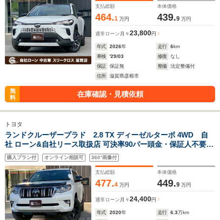
仮審査可
支払総額
本体価格
464.
439.
1
9
万円
万円
23,800
通常ローン
月々
円
年式
2026
年
走行
6
km
車検
'29/03
修復
なし
保証
保証無
整備
法定整備付
住所
滋賀県彦根市
無
在庫確認・見積依頼
料
トヨタ
ランドクルーザープラド 2.8 TX ディーゼルターボ 4WD 自
社 ローン&自社リース取扱店 可決率90パー頭金・保証人不要
全国対応 信用情報回復 新車自社 ローン 高 級車 自社 ローン(残
購入プラン付
オンライン相談可
360°画像付
価設定可) 自営業OK 最大120回払い ローン 相 談 窓口 自社大型
整備工場 仮審査可
支払総額
本体価格
477.
449.
4
9
万円
万円
24,400
通常ローン
月々
円
年式
2020
年
走行
6.3
万km