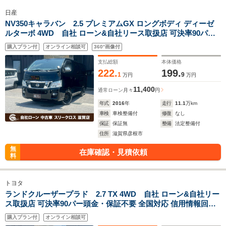
日産
NV350キャラバン 2.5 プレミアムGX ロングボディ ディーゼ
ルターボ 4WD 自社 ローン&自社リース取扱店 可決率90パー
頭金・保証人不要 全国対応 信用情報回復 新車自社 ローン 高
購入プラン付
オンライン相談可
360°画像付
級車 自社 ローン(残価設定可) 自営業OK 最大120回払い ローン
相 談 窓口 自社大型整備工場 仮審査可
支払総額
本体価格
222.
199.
1
9
万円
万円
11,400
通常ローン
月々
円
年式
2016
年
走行
11.1
万km
車検
車検整備付
修復
なし
保証
保証無
整備
法定整備付
住所
滋賀県彦根市
無
在庫確認・見積依頼
料
トヨタ
ランドクルーザープラド 2.7 TX 4WD 自社 ローン&自社リー
ス取扱店 可決率90パー頭金・保証不要 全国対応 信用情報回復
新車自社 ローン 高 級車 自社 ローン(残価設定可) 自営業OK 最
購入プラン付
オンライン相談可
大120回払い ローン 相 談 窓口 自社大型整備工場 仮審査可