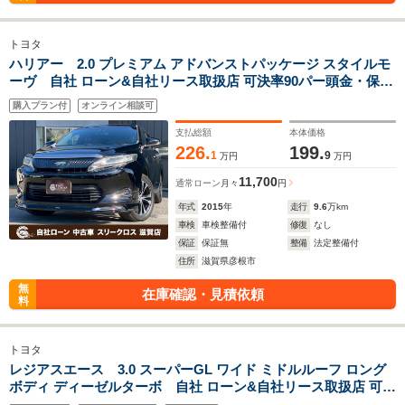
トヨタ
ハリアー 2.0 プレミアム アドバンストパッケージ スタイルモ
ーヴ 自社 ローン&自社リース取扱店 可決率90パー頭金・保証
人不要 全国対応 信用情報回復 新車自社 ローン 高 級車 自社 ロ
購入プラン付
オンライン相談可
ーン(残価設定可) 自営業OK 最大120回払い ローン 相 談 窓口
自社大型整備工場 仮審査可
支払総額
本体価格
226.
199.
1
9
万円
万円
11,700
通常ローン
月々
円
年式
2015
年
走行
9.6
万km
車検
車検整備付
修復
なし
保証
保証無
整備
法定整備付
住所
滋賀県彦根市
無
在庫確認・見積依頼
料
トヨタ
レジアスエース 3.0 スーパーGL ワイド ミドルルーフ ロング
ボディ ディーゼルターボ 自社 ローン&自社リース取扱店 可決
率90パー頭金・保証人不要 全国対応 信用情報回復 新車自社 ロ