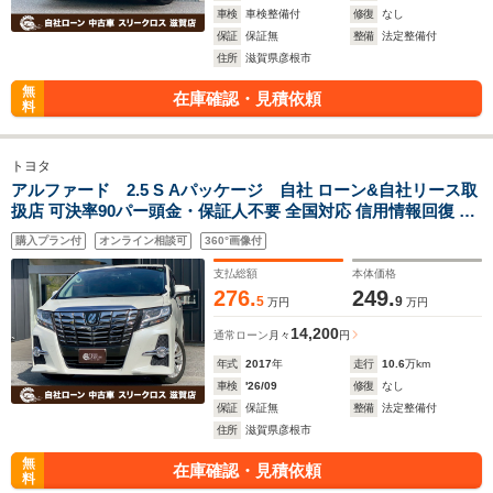
車検
車検整備付
修復
なし
保証
保証無
整備
法定整備付
住所
滋賀県彦根市
無
在庫確認・見積依頼
料
トヨタ
アルファード 2.5 S Aパッケージ 自社 ローン&自社リース取
扱店 可決率90パー頭金・保証人不要 全国対応 信用情報回復 新
車自社 ローン 高 級車 自社 ローン(残価設定可) 自営業OK 最大
購入プラン付
オンライン相談可
360°画像付
120回払い ローン 相 談 窓口 自社大型整備工場 仮審査可
支払総額
本体価格
276.
249.
5
9
万円
万円
14,200
通常ローン
月々
円
年式
2017
年
走行
10.6
万km
車検
'26/09
修復
なし
保証
保証無
整備
法定整備付
住所
滋賀県彦根市
無
在庫確認・見積依頼
料