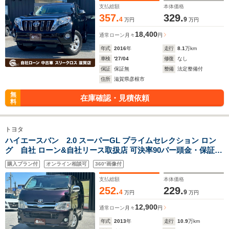
支払総額
本体価格
357.
329.
4
9
万円
万円
18,400
通常ローン
月々
円
年式
2016
年
走行
8.1
万km
車検
'27/04
修復
なし
保証
保証無
整備
法定整備付
住所
滋賀県彦根市
無
在庫確認・見積依頼
料
トヨタ
ハイエースバン 2.0 スーパーGL プライムセレクション ロン
グ 自社 ローン&自社リース取扱店 可決率90パー頭金・保証人
不要 全国対応 信用情報回復 新車自社 ローン 高 級車 自社 ロー
購入プラン付
オンライン相談可
360°画像付
ン(残価設定可) 自営業OK 最大120回払い ローン 相 談 窓口 自
社大型整備工場 仮審査可
支払総額
本体価格
252.
229.
4
9
万円
万円
12,900
通常ローン
月々
円
年式
2013
年
走行
10.9
万km