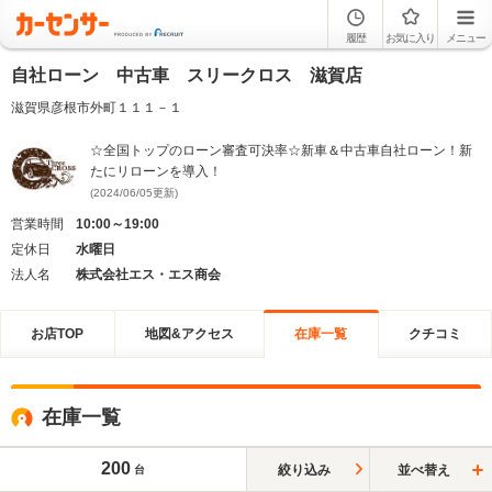
履歴
お気に入り
メニュー
自社ローン 中古車 スリークロス 滋賀店
滋賀県彦根市外町１１１－１
☆全国トップのローン審査可決率☆新車＆中古車自社ローン！新
たにリローンを導入！
(2024/06/05更新)
営業時間
10:00～19:00
定休日
水曜日
法人名
株式会社エス・エス商会
お店TOP
地図&アクセス
在庫一覧
クチコミ
在庫一覧
200
絞り込み
並べ替え
台