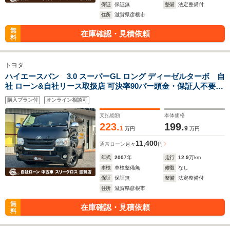
保証
保証無
整備
法定整備付
住所
滋賀県彦根市
無
在庫確認・見積依頼
料
トヨタ
ハイエースバン 3.0 スーパーGL ロング ディーゼルターボ 自
社 ローン&自社リース取扱店 可決率90パー頭金・保証人不要
全国対応 信用情報回復 新車自社 ローン 高 級車 自社 ローン(残
購入プラン付
オンライン相談可
価設定可) 自営業OK 最大120回払い ローン 相 談 窓口 自社大型
整備工場 仮審査可
支払総額
本体価格
223.
199.
1
9
万円
万円
11,400
通常ローン
月々
円
年式
2007
年
走行
12.9
万km
車検
車検整備無
修復
なし
保証
保証無
整備
法定整備付
住所
滋賀県彦根市
無
在庫確認・見積依頼
料