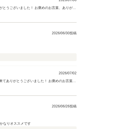
2026/07/06
がとうございました！ お褒めのお言葉、ありがと
いね♪また滋賀県に遊びに来られた際には、お立ち
回復が大きな特徴となります。 今後とも宜しくお
2026/06/30投稿
2026/07/02
来てありがとうございました！ お褒めのお言葉、
さい♪これからもどうぞ末永くよろしくお願い致し
2026/06/26投稿
！かなりオススメです