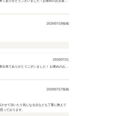
来てありがとうございました！お褒めのお言葉、
ーライフを送って下さいね♪♪弊社のローンは信
2026/07/19投稿
2026/07/21
車出来てありがとうございました！ お褒めのお言
ください♪これからもどうぞ末永くよろしくお願い
致します！
2026/07/17投稿
認させて頂いたり気になる点なども丁重に教えて
と思っております。