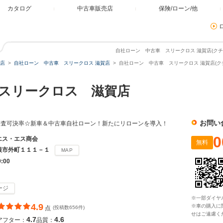
カタログ
中古車販売店
保険/ローン/他
自社ローン 中古車 スリークロス 滋賀店(クチ
店
自社ローン 中古車 スリークロス 滋賀店
自社ローン 中古車 スリークロス 滋賀店(ク
スリークロス 滋賀店
お問い
審査可決率☆新車＆中古車自社ローン！新たにリローンを導入！
0
エス・エス商会
無料
根市外町１１１－１
MAP
9:00
ージ
※一部ダイヤ
4.9
※車の購入に
点
(投稿数656件)
せはご遠慮く
4.7
4.6
アフター：
品質：