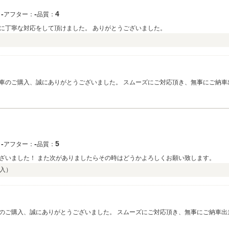
‐
‐
4
：
アフター：
品質：
に丁寧な対応をして頂けました。 ありがとうございました。
車のご購入、誠にありがとうございました。 スムーズにご対応頂き、無事にご納車
良かったと思います。お車も気に入って頂けて嬉しく思います♪ご遠方という事も
イフを送って下さい♪♪また、滋賀県に来られた際には、遊びに来てください♪♪弊
！
‐
‐
5
：
アフター：
品質：
ざいました！ また次がありましたらその時はどうかよろしくお願い致します。
入）
のご購入、誠にありがとうございました。 スムーズにご対応頂き、無事にご納車出
ったと思います。お車も気に入って頂けて嬉しく思います♪ご遠方という事もあり