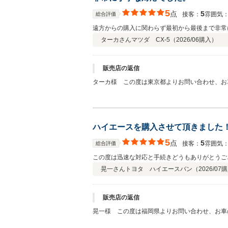
5
点
5
接客：
雰囲気
総合評価
遠方からの購入に関わらず最初から最後まで非常
ターカさん
マツダ CX-5（
2026/06
購入）
販売店の返信
ターカ様 この度は東京都よりお問い合わせ、お
葉、ありがとうございます！本当にお力になれて
いお車で色々な所にお出かけして、素敵なカーラ
す。 どうぞ末永くよろしくお願いいたします！
ハイエースを購入させて頂きました
5
点
5
接客：
雰囲気
総合評価
この度は迅速な対応と手続きどうもありがとうご
晃一さん
トヨタ ハイエースバン（
2026/07
購
販売店の返信
晃一様 この度は福岡県よりお問い合わせ、お車
ありがとうございます！本当にお力になれて良か