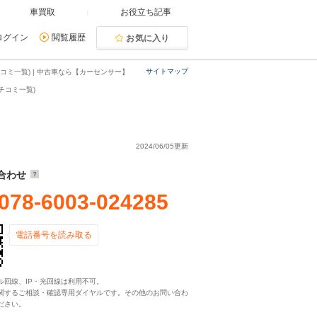
車買取
お役立ち記事
ログイン
閲覧履歴
お気に入り
サイトマップ
コミ一覧) | 中古車なら【カーセンサー】
チコミ一覧)
2024/06/05更新
合わせ
078-6003-024285
電話番号を読み取る
ル回線、IP・光回線は利用不可。
関するご相談・確認専用ダイヤルです。その他のお問い合わ
ださい。