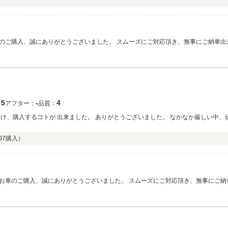
のご購入、誠にありがとうございました。 スムーズにご対応頂き、無事にご納車出
って頂けて嬉しく思います！また滋賀県に遊びに来られた際には、お立ち寄りくだ
今後とも宜しくお願い致します。
5
‐
4
：
アフター：
品質：
け、購入するコトが 出来ました。 ありがとうございました。 なかなか厳しい中、
。
07
購入）
お車のご購入、誠にありがとうございました。 スムーズにご対応頂き、無事にご納
て乗って頂けて嬉しく思います！また滋賀県に遊びに来られた際には、お立ち寄り
♪ 弊社のローンは信用情報の回復が大きな特徴となります。 今後とも宜しくお願い