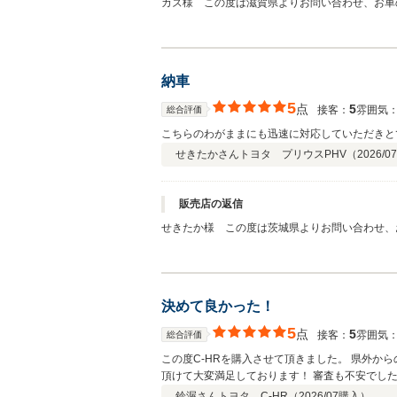
カズ様 この度は滋賀県よりお問い合わせ、お車
ありがとうございます！同じ滋賀県にお住まいで
用情報の回復が大きな特徴となります。 今後と
納車
5
点
5
接客：
雰囲気
総合評価
こちらのわがままにも迅速に対応していただきと
せきたかさん
トヨタ プリウスPHV（
2026/07
販売店の返信
せきたか様 この度は茨城県よりお問い合わせ、
葉、ありがとうございます！お車も大変気に入っ
致します！ 素敵なカーライフを送って下さいね♪
決めて良かった！
5
点
5
接客：
雰囲気
総合評価
この度C-HRを購入させて頂きました。 県外
頂けて大変満足しております！ 審査も不安でし
鈴渥さん
トヨタ C-HR（
2026/07
購入）