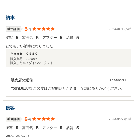
その後お車の状態はいかがでしょうか？ 今回はこのような高い評価を
いただきまして、社員一同心から感謝しております。何かお困りの際
はいつでもお気軽にお立ち寄りください。今後とも、どうぞよろしく
納車
お願いいたします。
5
総合評価
2024/06/10投稿
点
5
5
5
5
接客 :
雰囲気 :
アフター :
品質 :
とてもいい納車になりました。
Ｙｏｓｈｉ０８１０
購入年月：
2024/06
購入した車：ダイハツ タント
販売店の返信
2024/06/21
Yoshi0810様 この度はご契約いただきまして誠にありがとうございま
した。その後お車の状態はいかがでしょうか？ 今回はこのような高い
評価をいただきまして、社員一同心から感謝しております。 何かお困
りの際はぜひお気軽にお立ち寄りください。 今後とも、どうぞ宜しく
接客
お願い致します。
5
総合評価
2024/05/29投稿
点
5
5
5
5
接客 :
雰囲気 :
アフター :
品質 :
対応が良かった。