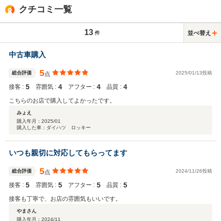
クチコミ一覧
13
並べ替え
件
中古車購入
5
総合評価
2025/01/13投稿
点
5
4
4
4
接客 :
雰囲気 :
アフター :
品質 :
こちらのお店で購入してよかったです。
みょえ
購入年月：
2025/01
購入した車：ダイハツ ロッキー
いつも親切に対応してもらってます
5
総合評価
2024/11/26投稿
点
5
5
5
5
接客 :
雰囲気 :
アフター :
品質 :
接客も丁寧で、お店の雰囲気もいいです。
やまさん
購入年月：
2024/11