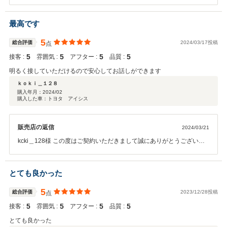
まして誠にありがとうございました。 今後はメンテナンスや、イベン
ト開催などご案内させていただきます。次回お車をお買い求めになる
際も ぜひお手伝いさせて頂ければ幸いです。何卒宜しくお願い致しま
最高です
す。
5
総合評価
2024/03/17投稿
点
5
5
5
5
接客 :
雰囲気 :
アフター :
品質 :
明るく接していただけるので安心してお話しができます
ｋｏｋｉ＿１２８
購入年月：
2024/02
購入した車：トヨタ アイシス
販売店の返信
2024/03/21
kcki＿128様 この度はご契約いただきまして誠にありがとうございま
した。その後お車の状態はいかがでしょうか？ 何かお困りの際はぜひ
お気軽にお立ち寄りください。今後とも、どうぞ宜しくお願い致しま
す。
とても良かった
5
総合評価
2023/12/28投稿
点
5
5
5
5
接客 :
雰囲気 :
アフター :
品質 :
とても良かった