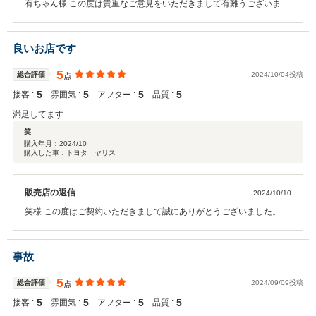
有ちゃん様 この度は貴重なご意見をいただきまして有難うございま
す。 お客様に不快な思いをさせてしまい大変申し訳ございませんでし
た。頂いたご意見をもとに、今後は従業員のお客様に対する態度や、
お電話の応対の仕方などを、徹底して改善していきたいと思います。
良いお店です
点検・車検等の機会には、ぜひまた弊社へお越しくださいませ。今後
とも宜しくお願い致します。
5
総合評価
2024/10/04投稿
点
5
5
5
5
接客 :
雰囲気 :
アフター :
品質 :
満足してます
笑
購入年月：
2024/10
購入した車：トヨタ ヤリス
販売店の返信
2024/10/10
笑様 この度はご契約いただきまして誠にありがとうございました。そ
の後お車の状態はいかがでしょうか？ 今回はこのような高い評価をい
ただきまして、社員一同心から感謝しております。何かお困りの際は
ぜひお気軽にお立ち寄りください。 今後とも、どうぞ宜しくお願い致
事故
します。
5
総合評価
2024/09/09投稿
点
5
5
5
5
接客 :
雰囲気 :
アフター :
品質 :