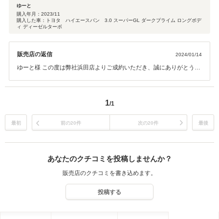
ゆーと
購入年月：
2023/11
購入した車：トヨタ ハイエースバン 3.0 スーパーGL ダークプライム ロングボデ
ィ ディーゼルターボ
販売店の返信
2024/01/14
ゆーと様 この度は弊社浜田店よりご成約いただき、誠にありがとうご
ざいました。また何かお役に立てることがございましたら、お気軽に
ご連絡ください。社員一同ご来店お待ちしております。
1
/1
最初
前の20件
次の20件
最後
あなたのクチコミを投稿しませんか？
販売店のクチコミを書き込めます。
投稿する