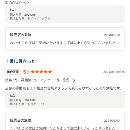
対応がよかった
れい
購入年月：
2024/08
購入した車：ダイハツ タフト
販売店の返信
2024/09/12
れい様 この度はご契約いただきまして誠にありがとうございました。
その後お車の状態はいかがでしょうか？ 今回はこのような高い評価を
いただき、社員一同心から感謝しております。 何かお困りの際はぜひ
お気軽にお立ち寄りください。 今後とも、どうぞよろしくお願いいた
非常に良かった
します。
5
総合評価
2024/06/30投稿
点
5
5
5
5
接客 :
雰囲気 :
アフター :
品質 :
店舗の雰囲気もよく担当の営業スタッフも親しみやすかったので満足です。
たけ
購入年月：
2024/06
購入した車：トヨタ アクア
販売店の返信
2024/07/03
たけ様 この度はご契約いただきまして誠にありがとうございました。