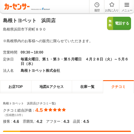
履歴
お気に入り
メニュー
島根トヨペット 浜田店
無
電話する
料
島根県浜田市下府町８９０
※島根県内のお客様への販売に限らせていただきます。
営業時間
09:30～18:00
定休日
毎週火曜日、第１・第３・第５月曜日 ４月２８日（火）～５月６
日（水）
法人名
島根トヨペット株式会社
お店TOP
地図&アクセス
在庫一覧
クチコミ
島根トヨペット 浜田店(クチコミ一覧)
4.5
クチコミ総合評価：
（投稿数13件）
4.6
4.2
4.3
4.5
接客 :
雰囲気 :
アフター :
品質 :