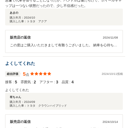
急遽で代車を借りることになったが、ハンドルは傷だらけで、ホイールキャ
ップは一つない状態だったので、少し不信感だった。
あまの
購入年月：
2024/10
購入した車：トヨタ アクア
販売店の返信
2024/11/08
この度はご購入いただきまして有難うございました。 納車を心待ちに
されていたのに、代車で不愉快な思いをさせてしまい、大変申し訳ご
ざいませんでした。 代車についても定期的に確認を行い、細部まで徹
底されていなかった事を真摯に受け止めまして、 今後改善させて頂き
よくしてくれた
ます。貴重なご意見を有難うございました。また今後とも宜しくお願
い致します。
5
総合評価
2024/10/11投稿
点
5
2
3
4
接客 :
雰囲気 :
アフター :
品質 :
よくしてくれた
有ちゃん
購入年月：
2024/09
購入した車：トヨタ クラウンハイブリッド
販売店の返信
2024/10/14