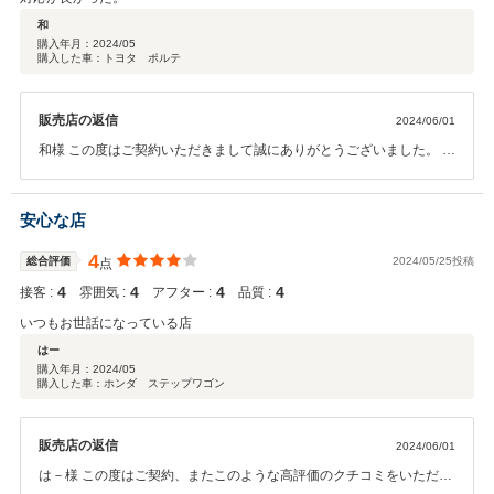
和
購入年月：
2024/05
購入した車：トヨタ ポルテ
販売店の返信
2024/06/01
和様 この度はご契約いただきまして誠にありがとうございました。 今
回はこのような高い評価をいただきまして、誠にありがとうございま
す。社員一同心から感謝しております。 今後も何かお困りの際はぜひ
お気軽にお立ち寄りください。どうぞ宜しくお願い致します。
安心な店
4
総合評価
2024/05/25投稿
点
4
4
4
4
接客 :
雰囲気 :
アフター :
品質 :
いつもお世話になっている店
はー
購入年月：
2024/05
購入した車：ホンダ ステップワゴン
販売店の返信
2024/06/01
は－様 この度はご契約、またこのような高評価のクチコミをいただき