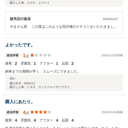
購入した車：スズキ エブリイ
販売店の返信
2024/11/27
やまさん様 この度はこのような高評価のクチコミをいただきまして
誠にありがとうございました。 社員一同心から感謝申し上げます。ま
た何かお困りの際はぜひお気軽にお立ち寄りください。 今後とも、ど
うぞよろしくお願い致します。
よかったです。
1
総合評価
2024/11/25投稿
点
2
1
1
2
接客 :
雰囲気 :
アフター :
品質 :
納車までの期間が早く、スムーズにできました。
だい
購入年月：
2024/11
購入した車：トヨタ ランドクルーザープラド
購入にあたり。
4
総合評価
2024/11/04投稿
点
4
4
4
4
接客 :
雰囲気 :
アフター :
品質 :