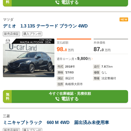
電話する
料
マツダ
NEW
デミオ 1.3 13S テーラード ブラウン 4WD
販売店保証
購入プラン付
支払総額
本体価格
98.
87.
8
0
万円
万円
9,800
通常ローン
月々
円
年式
2018
年
走行
7.8
万km
車検
'27/03
修復
なし
保証
保証付
整備
法定整備付
住所
島根県大田市
今すぐ在庫確認・見積依頼
無
電話する
料
三菱
ミニキャブトラック 660 M 4WD 届出済み未使用車
販売店保証
購入プラン付