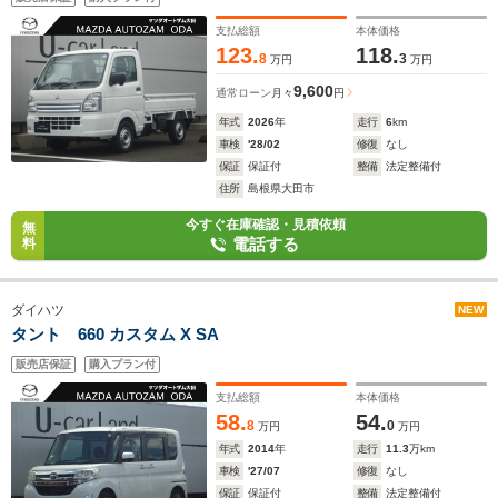
支払総額
本体価格
123.
118.
8
3
万円
万円
9,600
通常ローン
月々
円
年式
2026
年
走行
6
km
車検
'28/02
修復
なし
保証
保証付
整備
法定整備付
住所
島根県大田市
今すぐ在庫確認・見積依頼
無
電話する
料
ダイハツ
NEW
タント 660 カスタム X SA
販売店保証
購入プラン付
支払総額
本体価格
58.
54.
8
0
万円
万円
年式
2014
年
走行
11.3
万km
車検
'27/07
修復
なし
保証
保証付
整備
法定整備付