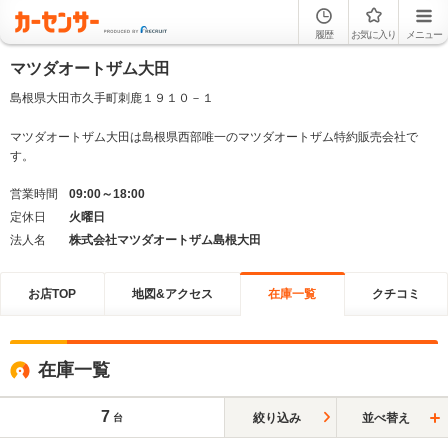
履歴
お気に入り
メニュー
マツダオートザム大田
島根県大田市久手町刺鹿１９１０－１
マツダオートザム大田は島根県西部唯一のマツダオートザム特約販売会社で
す。
営業時間
09:00～18:00
定休日
火曜日
法人名
株式会社マツダオートザム島根大田
お店TOP
地図&アクセス
在庫一覧
クチコミ
在庫一覧
7
絞り込み
並べ替え
台