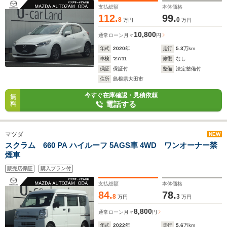
支払総額
本体価格
112.
99.
8
0
万円
万円
10,800
通常ローン
月々
円
年式
2020
年
走行
5.3
万km
車検
'27/11
修復
なし
保証
保証付
整備
法定整備付
住所
島根県大田市
今すぐ在庫確認・見積依頼
無
電話する
料
マツダ
NEW
スクラム 660 PA ハイルーフ 5AGS車 4WD ワンオーナー禁
煙車
販売店保証
購入プラン付
支払総額
本体価格
84.
78.
8
3
万円
万円
8,800
通常ローン
月々
円
年式
2022
年
走行
5.6
万km