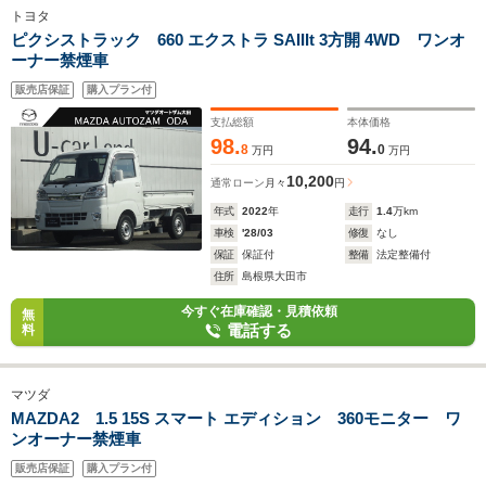
トヨタ
ピクシストラック 660 エクストラ SAIIIt 3方開 4WD ワンオ
ーナー禁煙車
販売店保証
購入プラン付
支払総額
本体価格
98.
94.
8
0
万円
万円
10,200
通常ローン
月々
円
年式
2022
年
走行
1.4
万km
車検
'28/03
修復
なし
保証
保証付
整備
法定整備付
住所
島根県大田市
今すぐ在庫確認・見積依頼
無
電話する
料
マツダ
MAZDA2 1.5 15S スマート エディション 360モニター ワ
ンオーナー禁煙車
販売店保証
購入プラン付