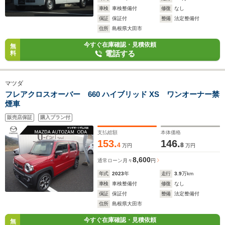
車検
車検整備付
修復
なし
保証
保証付
整備
法定整備付
住所
島根県大田市
今すぐ在庫確認・見積依頼
無
電話する
料
マツダ
フレアクロスオーバー 660 ハイブリッド XS ワンオーナー禁
煙車
販売店保証
購入プラン付
支払総額
本体価格
153.
146.
4
8
万円
万円
8,600
通常ローン
月々
円
年式
2023
年
走行
3.9
万km
車検
車検整備付
修復
なし
保証
保証付
整備
法定整備付
住所
島根県大田市
今すぐ在庫確認・見積依頼
無