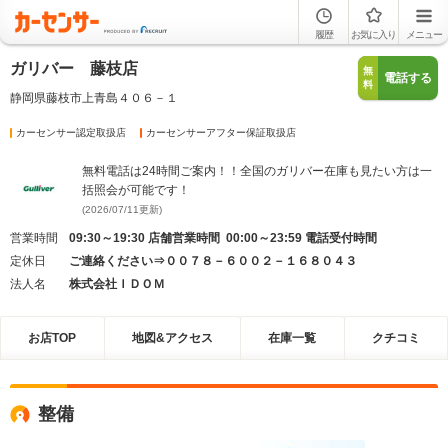
履歴
お気に入り
メニュー
ガリバー 藤枝店
無
電話する
料
静岡県藤枝市上青島４０６－１
カーセンサー認定取扱店
カーセンサーアフター保証取扱店
無料電話は24時間ご案内！！全国のガリバー在庫も見たい方は一
括照会が可能です！
(2026/07/11更新)
営業時間
09:30～19:30 店舗営業時間 00:00～23:59 電話受付時間
定休日
ご連絡ください⇒００７８－６００２－１６８０４３
法人名
株式会社ＩＤＯＭ
お店TOP
地図&アクセス
在庫一覧
クチコミ
整備