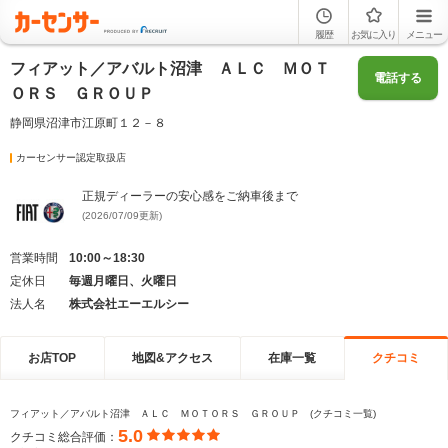
履歴
お気に入り
メニュー
フィアット／アバルト沼津 ＡＬＣ ＭＯＴ
電話する
ＯＲＳ ＧＲＯＵＰ
静岡県沼津市江原町１２－８
カーセンサー認定取扱店
正規ディーラーの安心感をご納車後まで
(2026/07/09更新)
営業時間
10:00～18:30
定休日
毎週月曜日、火曜日
法人名
株式会社エーエルシー
お店TOP
地図&アクセス
在庫一覧
クチコミ
フィアット／アバルト沼津 ＡＬＣ ＭＯＴＯＲＳ ＧＲＯＵＰ (クチコミ一覧)
5.0
クチコミ総合評価：