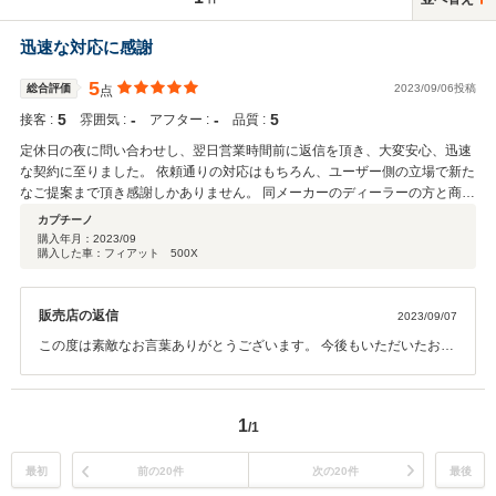
迅速な対応に感謝
5
総合評価
2023/09/06投稿
点
5
‐
‐
5
接客 :
雰囲気 :
アフター :
品質 :
定休日の夜に問い合わせし、翌日営業時間前に返信を頂き、大変安心、迅速
な契約に至りました。 依頼通りの対応はもちろん、ユーザー側の立場で新た
なご提案まで頂き感謝しかありません。 同メーカーのディーラーの方と商談
をしておりましたが、ここまで対応が違うものか、と思う程。 納車が待ち遠
カプチーノ
しいです。
購入年月：
2023/09
購入した車：フィアット 500X
販売店の返信
2023/09/07
この度は素敵なお言葉ありがとうございます。 今後もいただいたお言
葉に恥じることの無いように、精進してまいります。
1
/1
最初
前の20件
次の20件
最後