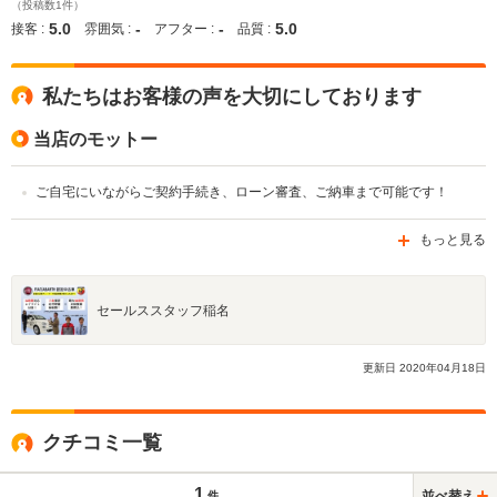
（投稿数1件）
5.0
-
-
5.0
接客 :
雰囲気 :
アフター :
品質 :
私たちはお客様の声を大切にしております
当店のモットー
ご自宅にいながらご契約手続き、ローン審査、ご納車まで可能です！
もっと見る
セールススタッフ稲名
更新日
2020
年
04
月
18
日
クチコミ一覧
1
並べ替え
件