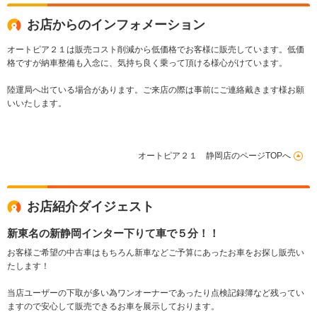
お店からのインフォメーション
オートピア２１は販売コスト削減から低価格でお客様に販売しています。低価
格ですが納車整備も入念に、気持ち良く乗って頂ける様心がけています。
陸運局へ出ている場合があります。ご来店の際は事前にご連絡戴きます様お願
いいたします。
オートピア２１ 静岡店のページTOPへ
お店紹介ダイジェスト
新東名の新静岡インター下りて車で５分！！
お客様ご希望の中古車はもちろん新車などご予算にあったお車をお探し販売い
たします！
当店ユーザーの下取が多い為ワンオーナーであったり点検記録簿など残ってい
ますので安心して販売できるお車を展示しております。