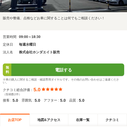
販売や整備、点検などお車に関することは何でもご相談ください！
営業時間
09:00～18:30
定休日
毎週水曜日
法人名
株式会社ホンダエイト販売
無
電話する
料
※車の購入に関するご相談・確認専用ダイヤルです。その他のお問い合わせはご遠慮くださ
い。
5.0
クチコミ総合評価：
（投稿数2件）
5.0
5.0
5.0
5.0
接客 :
雰囲気 :
アフター :
品質 :
お店TOP
地図&アクセス
在庫一覧
クチコミ