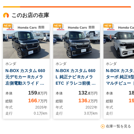
このお店の在庫
NEW
NEW
NEW
ホンダ
ホンダ
ホンダ
N-BOX カスタム 660
N-BOX カスタム 660
N-BOX カスタ
元デモカー Rカメラ
L 純正ナビ Rカメラ
ターボ 純正9
左側電動スライド シ
ETC ドラレコ前後 両
マルチビュー 
ートヒーター
側電動スライド
コ前後車内 両
159
132
1
本体
.0
万円
本体
.0
万円
本体
スライド
166
136
1
総額
.7
万円
総額
.2
万円
総額
年式
2026
年
年式
2022
年
年式
走行
0.1
万km
走行
3.0
万km
走行
在庫一覧を見る