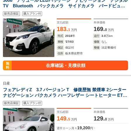
3008 アリュール LEDパッケージ ナビゲーション デジタル
TV Bluetooth バックカメラ サイドカメラ バードビュ
ー ブレーキサポート コーナーセンサー パドルシフト
販売店保証
購入プラン付
ETC USB充電端子 LEDヘットライト
支払総額
本体価格
183.
169.
1
0
万円
万円
年式
2018
年
走行
3.0
万km
車検
'27/03
修復
なし
保証
保証付
整備
法定整備付
住所
栃木県佐野市
無
在庫確認・見積依頼
料
日産
フェアレディZ 3.7 バージョン T 修復歴無 禁煙車 2シーター
ナビゲーション バクカメラ ハーフレザー シートヒーター ETC
コーナーセンサー BOSEスピーカー
販売店保証
購入プラン付
支払総額
本体価格
149.
129.
5
0
万円
万円
19,200
通常ローン
月々
円