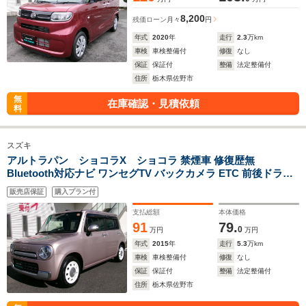
8,200
残価ローン
月々
円
年式
2020
年
走行
2.3
万km
車検
車検整備付
修復
なし
保証
保証付
整備
法定整備付
住所
栃木県佐野市
無
在庫確認・見積依頼
料
スズキ
アルトラパン ショコラX ショコラ 禁煙車 修復歴無
Bluetooth対応ナビ ワンセグTV バックカメラ ETC 前後ドライ
ブレコーダー オートエアコン スマートキー 純正アルミ HIDヘ
販売店保証
購入プラン付
ットライト ショコラレザーシート
支払総額
本体価格
91
79.
0
万円
万円
年式
2015
年
走行
5.3
万km
車検
車検整備付
修復
なし
保証
保証付
整備
法定整備付
住所
栃木県佐野市