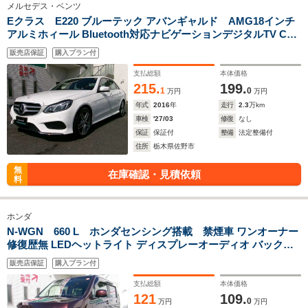
メルセデス・ベンツ
Eクラス E220 ブルーテック アバンギャルド AMG18インチ
アルミホィール Bluetooth対応ナビゲーションデジタルTV CD
USB バードビュー バックカメラ LEDヘットライト パドルシフ
販売店保証
購入プラン付
ト シートヒーター スペアタイヤ ディーゼル
支払総額
本体価格
215.
199.
1
0
万円
万円
年式
2016
年
走行
2.3
万km
車検
'27/03
修復
なし
保証
保証付
整備
法定整備付
住所
栃木県佐野市
無
在庫確認・見積依頼
料
ホンダ
N-WGN 660 L ホンダセンシング搭載 禁煙車 ワンオーナー
修復歴無 LEDヘットライト ディスプレーオーディオ バックカ
メラ ワンセグTV シートヒーター スマートキー 誤発進抑制
販売店保証
購入プラン付
機能 ブレーキサポート 前車追従 レーン逸脱補正
支払総額
本体価格
121
109.
0
万円
万円