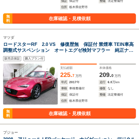
保証
保証付
整備
法定整備付
住所
栃木県佐野市
無
在庫確認・見積依頼
料
マツダ
ロードスターRF 2.0 VS 修復歴無 保証付 禁煙車 TEIN車高
調整式サスペンション オートエグゼ検対マフラー 純正ナ
ビ・フルセグTV ETC 茶革シート シートヒーター パドル
販売店保証
購入プラン付
シフト BOSEサウンドシステム LEDヘッドライト 純正ア
ンダー
支払総額
本体価格
225.
209.
7
0
万円
万円
年式
2017
年
走行
6.0
万km
車検
車検整備付
修復
なし
保証
保証付
整備
法定整備付
住所
栃木県佐野市
無
在庫確認・見積依頼
料
プジョー