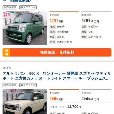
ー 両側電動SD
販売店保証
購入プラン付
支払総額
本体価格
120
109.
0
万円
万円
年式
2018
年
走行
4.6
万km
車検
車検整備付
修復
なし
保証
保証付
整備
法定整備付
住所
栃木県佐野市
無
在庫確認・見積依頼
料
スズキ
アルトラパン 660 X ワンオーナー 禁煙車 スズキセ-フティサ
ポート 全方位カメラ オートライト スマートキー プッシュスタ
ート
販売店保証
購入プラン付
支払総額
本体価格
165
155.
0
万円
万円
13,700
残価ローン
月々
円
年式
2023
年
走行
0.3
万km