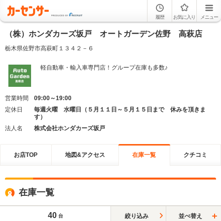
履歴
お気に入り
メニュー
（株）ホンダカーズ坂戸 オートガーデン佐野 高萩店
栃木県佐野市高萩町１３４２－６
軽自動車・輸入車専門店！グループ在庫も多数♪
営業時間
09:00～19:00
定休日
毎週火曜 水曜日（５月１１日～５月１５日まで 休みを頂きま
す）
法人名
株式会社ホンダカーズ坂戸
お店TOP
地図&アクセス
在庫一覧
クチコミ
在庫一覧
40
絞り込み
並べ替え
台