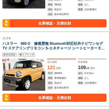
車検
'26/12
修復
なし
保証
保証付
整備
法定整備付
住所
栃木県佐野市
無
在庫確認・見積依頼
料
スズキ
ハスラー 660 G 修復歴無 Bluetooth対応社外ナビワンセグ
TV ステアリングリモコン S-エネチャージ シートヒーター ETC
車線逸脱抑制機能 ツートンカラー スマートキー
販売店保証
購入プラン付
支払総額
本体価格
121
109.
0
万円
万円
年式
2019
年
走行
2.1
万km
車検
車検整備付
修復
なし
保証
保証付
整備
法定整備付
住所
栃木県佐野市
無
在庫確認・見積依頼
料