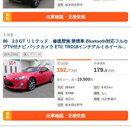
住所
栃木県佐野市
無
在庫確認・見積依頼
料
トヨタ
86 2.0 GT リミテッド 修復歴無 禁煙車 Bluetooth対応フルセ
グTV付ナビ バックカメラ ETC TRD18インチアルミホイール
TRDタワーバー TRDメンバーブレース装着車
販売店保証
購入プラン付
支払総額
本体価格
192.
179.
7
0
万円
万円
19,900
通常ローン
月々
円
年式
2014
年
走行
5.4
万km
車検
'27/09
修復
なし
保証
保証付
整備
法定整備付
住所
栃木県佐野市
無
在庫確認・見積依頼
料