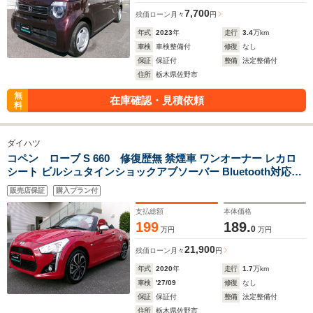
7,700
残価ローン
月々
円
年式
2023
年
走行
3.4
万km
車検
車検整備付
修復
なし
保証
保証付
整備
法定整備付
住所
栃木県佐野市
無
在庫確認・見積依頼
料
ダイハツ
コペン ローブ S 660 修復歴無 禁煙車 ワンオーナー レカロ
シート ビルシュタインショックアブソーバー Bluetooth対応フ
ルセグTV付ナビゲーション バックカメラ ドライブレコーダー
販売店保証
購入プラン付
スマートキー 電動オープン パドルシフト
支払総額
本体価格
199
189.
0
万円
万円
21,900
残価ローン
月々
円
年式
2020
年
走行
1.7
万km
車検
'27/09
修復
なし
保証
保証付
整備
法定整備付
住所
栃木県佐野市