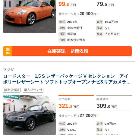
99.
79.
6
0
万円
万円
20,400
通常ローン
月々
円
年式
2007
年
走行
10.4
万km
車検
車検整備付
修復
なし
保証
保証無
整備
法定整備付
住所
栃木県佐野市
無
在庫確認・見積依頼
料
マツダ
ロードスター 1.5 S レザーパッケージ V セレクション アイ
ボリーレザーシート ソフトトップオープン ナビ&リアカメラ
ETC ドラレコ装備 禁煙車 修復歴無 保証付
販売店保証
購入プラン付
支払総額
本体価格
321.
309.
8
0
万円
万円
27,200
残価ローン
月々
円
年式
2024
年
走行
0.9
万km
車検
'27/01
修復
なし