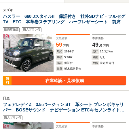
スズキ
ハスラー 660 JスタイルII 保証付き 社外SDナビ・フルセグ
TV ETC 本革巻ステアリング ハーフレザーシート 前席シ
ートヒーター 純正15インチAW キセノンライト LEDフォ
販売店保証
購入プラン付
グランプ
支払総額
本体価格
59
49.
0
万円
万円
年式
2016
年
走行
10.3
万km
車検
'27/07
修復
なし
保証
保証付
整備
法定整備付
住所
栃木県佐野市
無
在庫確認・見積依頼
料
日産
フェアレディZ 3.5 バージョン ST 革シート ブレンボキャリ
パー BOSEサウンド ナビゲーション ETCキセノンライト
純正18インチAW
購入プラン付
支払総額
本体価格