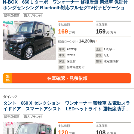
N-BOX 660 L ターボ ワンオーナー 修復歴無 禁煙車 保証付
ホンダセンシング Bluetooth対応フルセグTV付ナビゲーション
バックカメラ 両側電動パワースライドドア 前後ドライブレコー
販売店保証
購入プラン付
ダー ETC LEDライト フォグ ハーフレザー
支払総額
本体価格
169
159.
0
万円
万円
14,200
残価ローン
月々
円
年式
2022
年
走行
1.8
万km
車検
'27/03
修復
なし
保証
保証付
整備
法定整備付
住所
栃木県佐野市
無
在庫確認・見積依頼
料
ダイハツ
タント 660 X セレクション ワンオーナー 禁煙車 左電動スラ
イドドア スマートアシスト LEDヘットライト 運転席助手席
シートヒーター サイドカーテンエアバック オートエアコン
販売店保証
購入プラン付
支払総額
本体価格
120
108.
0
万円
万円