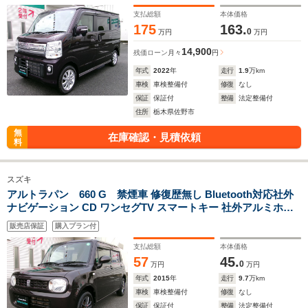
イ アンドロイドオート対応 両側パワースラ 左オートステップ
ETC2.0
支払総額
本体価格
175
163.
0
万円
万円
14,900
残価ローン
月々
円
年式
2022
年
走行
1.9
万km
車検
車検整備付
修復
なし
保証
保証付
整備
法定整備付
住所
栃木県佐野市
無
在庫確認・見積依頼
料
スズキ
アルトラパン 660 G 禁煙車 修復歴無し Bluetooth対応社外
ナビゲーション CD ワンセグTV スマートキー 社外アルミホィ
ール
販売店保証
購入プラン付
支払総額
本体価格
57
45.
0
万円
万円
年式
2015
年
走行
9.7
万km
車検
車検整備付
修復
なし
保証
保証付
整備
法定整備付