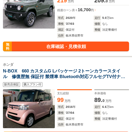
219
209.
0
万円
万円
16,700
残価ローン
月々
円
年式
2020
年
走行
5.0
万km
車検
'27/03
修復
なし
保証
保証付
整備
法定整備付
住所
栃木県佐野市
無
在庫確認・見積依頼
料
ホンダ
N-BOX 660 カスタムG Lパッケージ 2トーンカラースタイ
ル 修復歴無 保証付 禁煙車 Bluetooth対応フルセグTV付ナビ
ゲーション バックカメラ 左電動パワースライドドア 左右シー
販売店保証
購入プラン付
トバックテーブル付 ETC スマートキー ステアリングリモコン
DVD再生機能付
支払総額
本体価格
99
89.
0
万円
万円
年式
2016
年
走行
6.6
万km
車検
'27/04
修復
なし
保証
保証付
整備
法定整備付
住所
栃木県佐野市