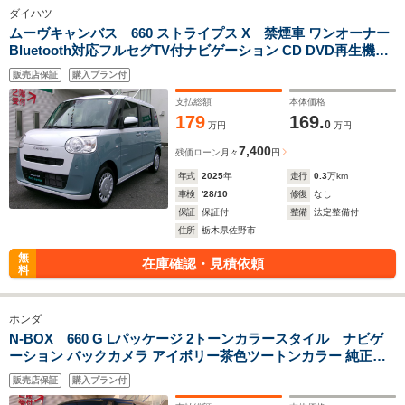
ダイハツ
ムーヴキャンバス 660 ストライプス X 禁煙車 ワンオーナー
Bluetooth対応フルセグTV付ナビゲーション CD DVD再生機能
付 USBポート 両側パワースライドドア スマートアシスト オー
販売店保証
購入プラン付
トハイビーム オートエアエコン
支払総額
本体価格
179
169.
0
万円
万円
7,400
残価ローン
月々
円
年式
2025
年
走行
0.3
万km
車検
'28/10
修復
なし
保証
保証付
整備
法定整備付
住所
栃木県佐野市
無
在庫確認・見積依頼
料
ホンダ
N-BOX 660 G Lパッケージ 2トーンカラースタイル ナビゲ
ーション バックカメラ アイボリー茶色ツートンカラー 純正ア
ルミ スマートキー ETC
販売店保証
購入プラン付