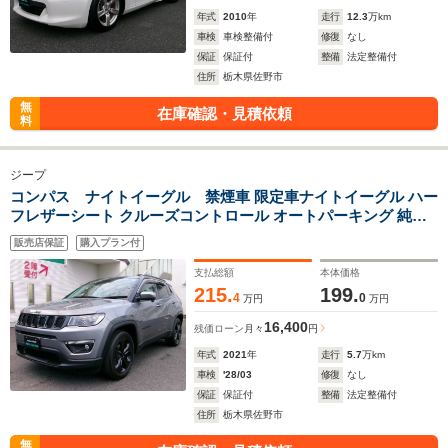
年式
2010
年
走行
12.3
万km
車検
車検整備付
修復
なし
保証
保証付
整備
法定整備付
住所
栃木県佐野市
無
在庫確認・見積依頼
料
ジープ
コンパス ナイトイーグル 禁煙車 限定車ナイトイーグル ハー
フレザーシート クルーズコントロール オートパーキング 純正
ナビゲーション フルセグTV 前後ドライブレコーダー 純正18
販売店保証
購入プラン付
インチアルミホィールブラック
支払総額
本体価格
215.
199.
4
0
万円
万円
16,400
残価ローン
月々
円
年式
2021
年
走行
5.7
万km
車検
'28/03
修復
なし
保証
保証付
整備
法定整備付
住所
栃木県佐野市
無