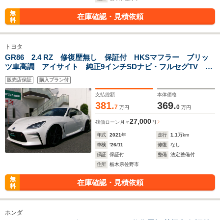
無
在庫確認・見積依頼
料
トヨタ
GR86 2.4 RZ 修復歴無し 保証付 HKSマフラー ブリッ
ツ車高調 アイサイト 純正9インチSDナビ・フルセグTV バ
ックカメラ ETC2.0 ハーフレザー パドルシフト 前席シー
販売店保証
購入プラン付
トヒーター 社外ドラレコ 純正18インチAW
支払総額
本体価格
381.
369.
7
0
万円
万円
27,000
残価ローン
月々
円
年式
2021
年
走行
1.1
万km
車検
'26/11
修復
なし
保証
保証付
整備
法定整備付
住所
栃木県佐野市
無
在庫確認・見積依頼
料
ホンダ