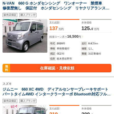
N-VAN 660 G ホンダセンシング ワンオーナー 禁煙車
修復歴無し 保証付 ホンダセンシング リヤクリアランスソ
ナー オートエアコン 純正CD
販売店保証
購入プラン付
支払総額
本体価格
137
125.
0
万円
万円
16,500
残価ローン
月々
円
年式
2020
年
走行
0.6
万km
車検
車検整備付
修復
なし
保証
保証付
整備
法定整備付
住所
栃木県佐野市
無
在庫確認・見積依頼
料
スズキ
ジムニー 660 XC 4WD ディアルセンサーブレーキサポート
パートタイム4WD インタークラーターボ Bluetooth対応フルセ
グTV付ナビゲーション CD DVD再生機能 フロントシートヒー
販売店保証
購入プラン付
ターF ドライブレコーダー ライトワッシャー
支払総額
本体価格