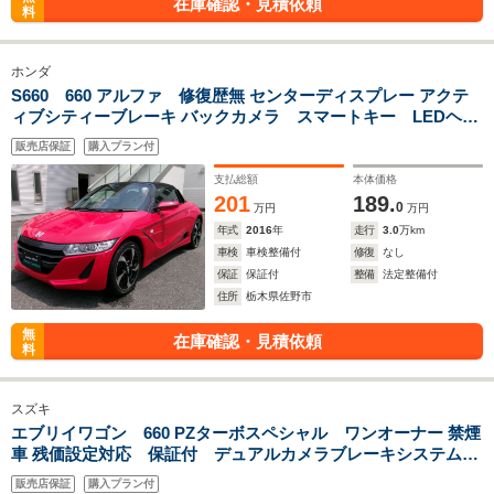
在庫確認・見積依頼
料
ホンダ
S660 660 アルファ 修復歴無 センターディスプレー アクテ
ィブシティーブレーキ バックカメラ スマートキー LEDヘッ
トライト ハーフレザーシート パドルシフト ETC 純正アルミ
販売店保証
購入プラン付
ホィール
支払総額
本体価格
201
189.
0
万円
万円
年式
2016
年
走行
3.0
万km
車検
車検整備付
修復
なし
保証
保証付
整備
法定整備付
住所
栃木県佐野市
無
在庫確認・見積依頼
料
スズキ
エブリイワゴン 660 PZターボスペシャル ワンオーナー 禁煙
車 残価設定対応 保証付 デュアルカメラブレーキシステム
ディスプレイオーディオ Bluetooth対応 アップルカープレ
販売店保証
購入プラン付