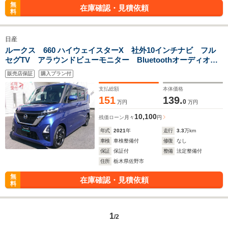
無
在庫確認・見積依頼
料
日産
ルークス 660 ハイウェイスターX 社外10インチナビ フル
セグTV アラウンドビューモニター Bluetoothオーディオ
CD DVD ブルーレイ再生機能付 両側パワースライドドア フ
販売店保証
購入プラン付
ロントドライブレコーダー ETC ブレーキサポート
支払総額
本体価格
151
139.
0
万円
万円
10,100
残価ローン
月々
円
年式
2021
年
走行
3.3
万km
車検
車検整備付
修復
なし
保証
保証付
整備
法定整備付
住所
栃木県佐野市
無
在庫確認・見積依頼
料
1
/2