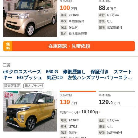
支払総額
本体価格
100
88.
0
万円
万円
年式
2016
年
走行
6.3
万km
車検
車検整備付
修復
なし
保証
保証付
整備
法定整備付
住所
栃木県佐野市
無
在庫確認・見積依頼
料
三菱
eKクロススペース 660 G 修復歴無し 保証付き スマート
キー EGプッシュ 純正CD 左後ハンズフリーパワースライ
ドドア 衝突軽減ブレーキ 全方位カメラ 前席シートヒータ
販売店保証
購入プラン付
ー LEDヘッドライト フォグランプ 純正15インチAW
支払総額
本体価格
139
129.
0
万円
万円
10,100
残価ローン
月々
円
年式
2020
年
走行
4.9
万km
車検
'27/11
修復
なし
保証
保証付
整備
法定整備付