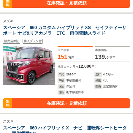
無
在庫確認・見積依頼
料
スズキ
スペーシア 660 カスタム ハイブリッド XS セイフティーサ
ポート ナビ&リアカメラ ETC 両側電動スライド
販売店保証
購入プラン付
支払総額
本体価格
151
139.
0
万円
万円
12,000
残価ローン
月々
円
年式
2020
年
走行
4.0
万km
車検
車検整備付
修復
なし
保証
保証付
整備
法定整備付
住所
栃木県佐野市
無
在庫確認・見積依頼
料
スズキ
スペーシア 660 ハイブリッド X ナビ 運転席シートヒータ