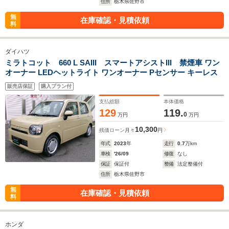
住所
栃木県佐野市
無
在庫確認・見積依頼
料
ダイハツ
ミラトコット 660 L SAIII スマートアシストIII 禁煙車 ワン
オーナー LEDヘットライト ワンオーナー Pセンサー キーレス
販売店保証
購入プラン付
支払総額
本体価格
129
119.
0
万円
万円
10,300
残価ローン
月々
円
年式
2023
年
走行
0.7
万km
車検
'26/09
修復
なし
保証
保証付
整備
法定整備付
住所
栃木県佐野市
無
在庫確認・見積依頼
料
ホンダ