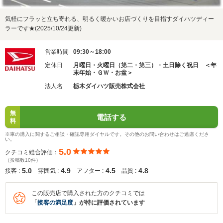
気軽にフラッと立ち寄れる、明るく暖かいお店づくりを目指すダイハツディー
ラーです★(2025/10/24更新)
営業時間
09:30～18:00
定休日
月曜日・火曜日（第二・第三）・土日除く祝日 ＜年
末年始・ＧＷ・お盆＞
法人名
栃木ダイハツ販売株式会社
無
電話する
料
※車の購入に関するご相談・確認専用ダイヤルです。その他のお問い合わせはご遠慮くださ
い。
5.0
クチコミ総合評価：
（投稿数10件）
5.0
4.9
4.5
4.8
接客 :
雰囲気 :
アフター :
品質 :
この販売店で購入された方のクチコミでは
「
接客の満足度
」が特に評価されています