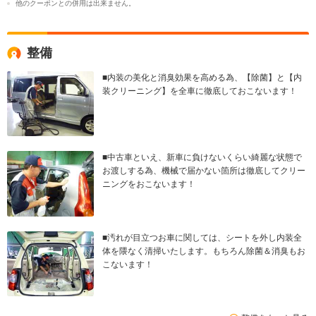
他のクーポンとの併用は出来ません。
整備
■内装の美化と消臭効果を高める為、【除菌】と【内
装クリーニング】を全車に徹底しておこないます！
■中古車といえ、新車に負けないくらい綺麗な状態で
お渡しする為、機械で届かない箇所は徹底してクリー
ニングをおこないます！
■汚れが目立つお車に関しては、シートを外し内装全
体を隈なく清掃いたします。もちろん除菌＆消臭もお
こないます！