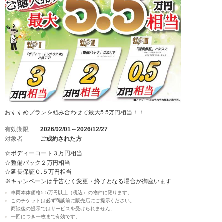
おすすめプランを組み合わせて最大5.5万円相当！！
有効期限
2026/02/01～2026/12/27
対象者
ご成約された方
☆ボディーコート３万円相当
☆整備パック２万円相当
☆延長保証０.５万円相当
※キャンペーンは予告なく変更・終了となる場合が御座います
車両本体価格5.5万円以上（税込）の物件に限ります。
このチケットは必ず商談前に販売店にご提示ください。
商談後の提示ではサービスを受けられません。
一回につき一枚まで有効です。