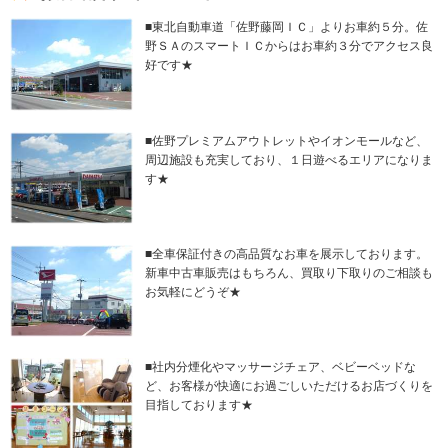
■東北自動車道「佐野藤岡ＩＣ」よりお車約５分。佐
野ＳＡのスマートＩＣからはお車約３分でアクセス良
好です★
■佐野プレミアムアウトレットやイオンモールなど、
周辺施設も充実しており、１日遊べるエリアになりま
す★
■全車保証付きの高品質なお車を展示しております。
新車中古車販売はもちろん、買取り下取りのご相談も
お気軽にどうぞ★
■社内分煙化やマッサージチェア、ベビーベッドな
ど、お客様が快適にお過ごしいただけるお店づくりを
目指しております★