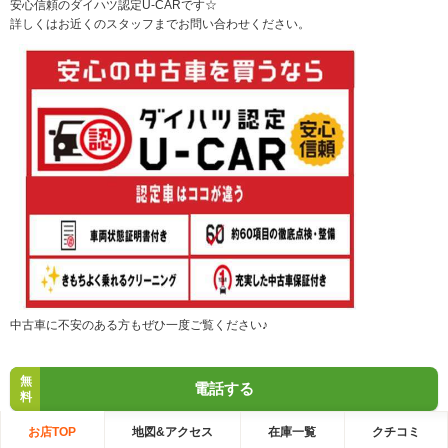
安心信頼のダイハツ認定U-CARです☆
詳しくはお近くのスタッフまでお問い合わせください。
中古車に不安のある方もぜひ一度ご覧ください♪
無
電話する
料
お店TOP
地図&アクセス
在庫一覧
クチコミ