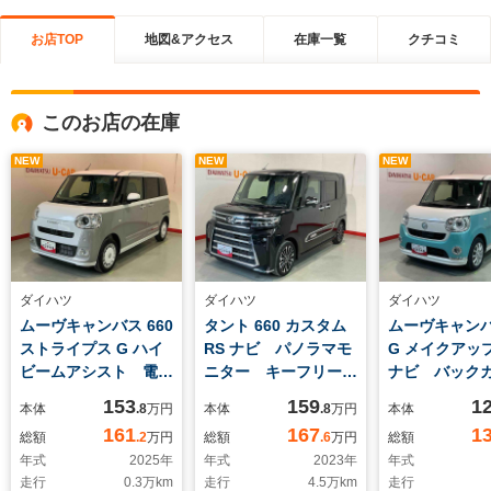
お店TOP
地図&アクセス
在庫一覧
クチコミ
このお店の在庫
NEW
NEW
NEW
ダイハツ
ダイハツ
ダイハツ
ムーヴキャンバス 660
タント 660 カスタム
ムーヴキャンバス
ストライプス G ハイ
RS ナビ パノラマモ
G メイクアップ 
ビームアシスト 電格
ニター キーフリーシ
ナビ バック
ドアミラー i-
ステ
踏み間違い防
153
159
1
本体
.8
万円
本体
.8
万円
本体
161
167
1
総額
.2
万円
総額
.6
万円
総額
年式
2025
年
年式
2023
年
年式
走行
0.3
万km
走行
4.5
万km
走行