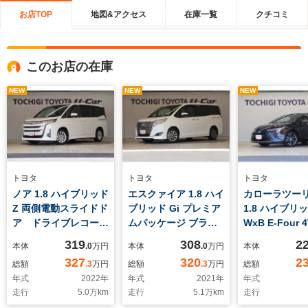
お店TOP
地図&アクセス
在庫一覧
クチコミ
このお店の在庫
NEW
NEW
NEW
トヨタ
トヨタ
トヨタ
ノア 1.8 ハイブリッド
エスクァイア 1.8 ハイ
カローラツー
Z 両側電動スライドド
ブリッド Gi プレミア
1.8 ハイブリ
ア ドライブレコーダ
ムパッケージ ブラッ
WxB E-Four 
ー ナビ バックカメ
クテーラード 後席モ
ビ バック
319
308
2
本体
.0
万円
本体
.0
万円
本体
ラ ETC 衝突被害軽
ニター ドライブレコ
ETC 衝突被
327
320
2
総額
.3
万円
総額
.3
万円
総額
減ブレーキ
ーダー ナビ バック
レーキ Bluet
年式
2022
年
年式
2021
年
年式
Bluetooth接続 フル
カメラ ETC 衝突被
続 フルセグT
走行
5.0
万km
走行
5.1
万km
走行
セグTV 純正アルミ
害軽減ブレーキ
正アルミホイ