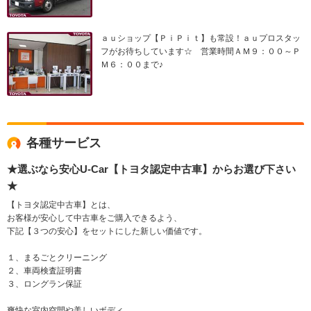
ａｕショップ【ＰｉＰｉｔ】も常設！ａｕプロスタッ
フがお待ちしています☆ 営業時間ＡＭ９：００～Ｐ
Ｍ６：００まで♪
各種サービス
★選ぶなら安心U-Car【トヨタ認定中古車】からお選び下さい
★
【トヨタ認定中古車】とは、
お客様が安心して中古車をご購入できるよう、
下記【３つの安心】をセットにした新しい価値です。
１、まるごとクリーニング
２、車両検査証明書
３、ロングラン保証
爽快な室内空間や美しいボディ。