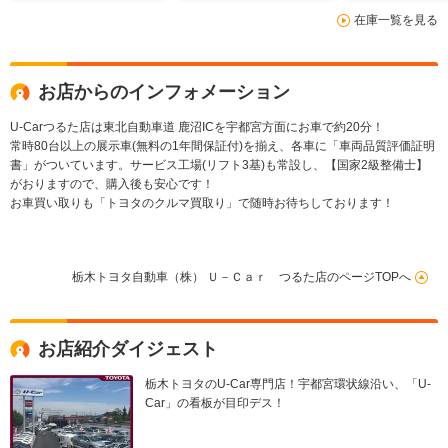
ホイール LEDヘッド
Bluetooth接続
マートキー
在庫一覧を見る
ライト クルーズコン
CD/DVD再生 フルセ
トロール
グTV 純正アルミホ
イール
お店からのインフォメーション
U-Carつるた店は東北自動車道 鹿沼ICを宇都宮方面にお車で約20分！
常時80台以上の展示車(無料の1年間保証付)を揃え、各車に「車両品質評価証明
書」がついています。サービス工場(リフト3基)も常設し、【国家2級整備士】
がおりますので、購入後も安心です！
お車買い取りも「トヨタのクルマ買取り」で随時お待ちしております！
栃木トヨタ自動車（株） Ｕ－Ｃａｒ つるた店のページTOPへ
お店紹介ダイジェスト
栃木トヨタのU-Car専門店！宇都宮環状線沿い、「U-
Car」の看板が目印デス！