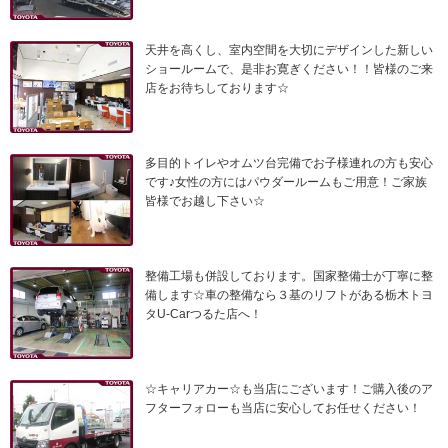
天井を高くし、室内空間を大切にデザインした新しい
ショールームで、是非お寛ぎください！！皆様のご来
店をお待ちしております☆
多目的トイレやオムツ台完備でお子様連れの方も安心
です♪女性の方にはパウダールームもご用意！ご家族
皆様でお越し下さい☆
整備工場も併設しております。国家整備士が丁寧に整
備します☆車の整備なら３基のリフトがある栃木トヨ
タU-Carつるた店へ！
☆キャリアカー☆も当店にございます！ご購入後のア
フターフォローも当店に安心してお任せください！