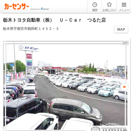
履歴
お気に入り
メニュー
栃木トヨタ自動車（株） Ｕ－Ｃａｒ つるた店
栃木県宇都宮市鶴田町１４５２－３
MAP
1/7