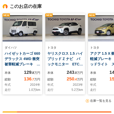
このお店の在庫
NEW
NEW
NEW
ダイハツ
トヨタ
トヨタ
ハイゼットカーゴ 660
ヤリスクロス 1.5 ハイ
アクア 1.5 X
デラックス 4WD 衝突
ブリッド Z ナビ バ
軽減ブレーキ 
被害軽減ブレーキ キ
ックモニター ETC
ッドライト 
ーレス
衝突被害軽減ブレー
キー メモリ
129
243
1
本体
.8
万円
本体
.0
万円
本体
キ スマートキー
全周囲カメラ 
136
250
1
総額
.7
万円
総額
.4
万円
総額
LEDヘッドライト パ
年式
2024
年
年式
2023
年
年式
ワーバックドア
走行
1.0
万km
走行
5.2
万km
走行
在庫一覧を見る