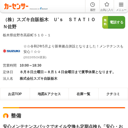
履歴
お気に入り
メニュー
（株）スズキ自販栃木 Ｕ’ｓ ＳＴＡＴＩＯ
無
電話する
料
Ｎ佐野
栃木県佐野市高萩町５１０－１
☆☆令和2年5月より新車拠点併設となりました！メンテナンスも
安心！☆☆
(2022/05/24更新)
営業時間
10:00～18:30
定休日
８月８日土曜日～８月１４日金曜日まで夏季休業となります。
法人名
株式会社スズキ自販栃木
お店TOP
地図&アクセス
在庫一覧
クチコミ
整備
安心メンテナンスパックでオイル交換も定期点検も「安心・お