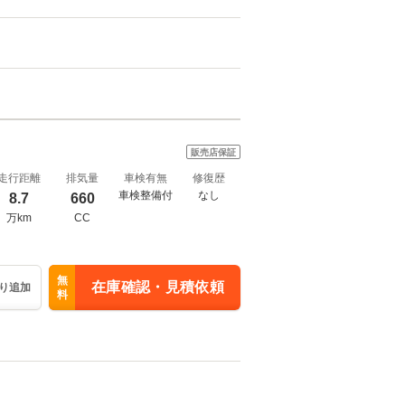
販売店保証
走行距離
排気量
車検有無
修復歴
車検整備付
なし
8.7
660
万km
CC
無
在庫確認・見積依頼
り追加
料