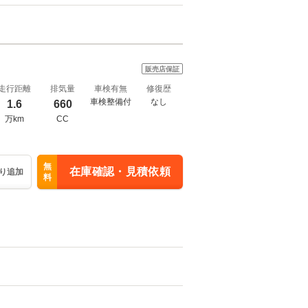
販売店保証
走行距離
排気量
車検有無
修復歴
車検整備付
なし
1.6
660
万km
CC
無
在庫確認・見積依頼
り追加
料