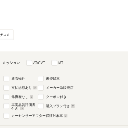
チコミ
ミッション
AT/CVT
MT
新着物件
未登録車
支払総額あり
メーカー系販売店
修復歴なし
クーポン付き
車両品質評価書
購入プラン付き
付き
カーセンサーアフター保証対象車