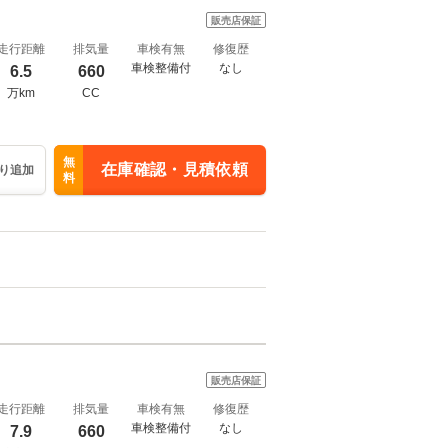
販売店保証
走行距離
排気量
車検有無
修復歴
車検整備付
なし
6.5
660
万km
CC
無
在庫確認・見積依頼
り追加
料
販売店保証
走行距離
排気量
車検有無
修復歴
車検整備付
なし
7.9
660