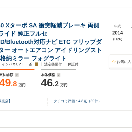
60 Xターボ SA 衝突軽減ブレーキ 両側
年式
ライド 純正フルセ
2014
(H26)
VD/Bluetooth対応ナビ ETC フリップダ
ター オートエアコン アイドリングスト
動格納ミラー フォグライト
お気に入
インパネCVT
茶
法定整備付
保証付
支払総額
本体価格
49
46
.8
.2
万円
万円
販売店】
クチコミ評価：
4.8
点（
39
件）