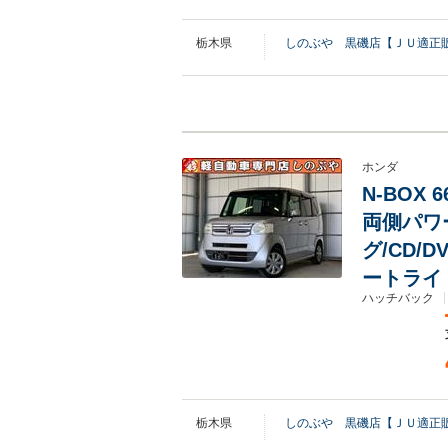
栃木県
しのぶや 黒磯店【ＪＵ適正
ホンダ
N-BOX
両側パワ
グ/CD/D
ートライ
ハッチバック
栃木県
しのぶや 黒磯店【ＪＵ適正