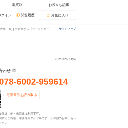
車買取
お役立ち記事
ログイン
閲覧履歴
お気に入り
サイトマップ
車一覧) | 中古車なら【カーセンサー】
2025/12/27更新
合わせ
078-6002-959614
電話番号を読み取る
ル回線、IP・光回線は利用不可。
関するご相談・確認専用ダイヤルです。その他のお問い合わ
ださい。