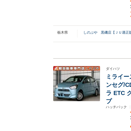
栃木県
しのぶや 黒磯店【ＪＵ適正
ダイハツ
ミライース
ンセグ/CD
ラ ET
プ
ハッチバック