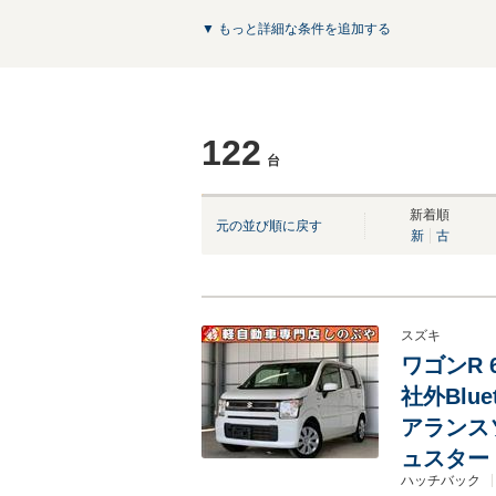
▼ もっと詳細な条件を追加する
122
台
NEW
新着順
元の並び順に戻す
新
古
スズキ
ワゴンR 
社外Blu
アランス
ュスター
ハッチバック