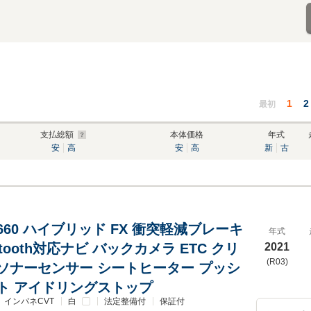
1
2
最初
支払総額
本体価格
年式
安
高
安
高
新
古
660 ハイブリッド FX 衝突軽減ブレーキ
年式
etooth対応ナビ バックカメラ ETC クリ
2021
(R03)
ソナーセンサー シートヒーター プッシ
ト アイドリングストップ
インパネCVT
白
法定整備付
保証付