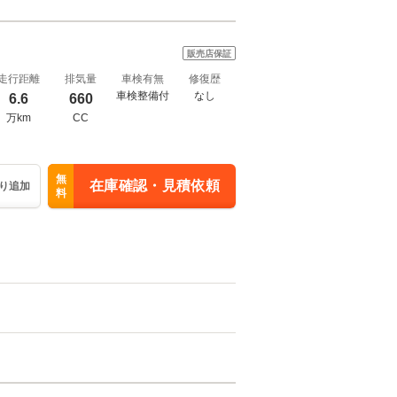
販売店保証
走行距離
排気量
車検有無
修復歴
車検整備付
なし
6.6
660
万km
CC
無
在庫確認・見積依頼
り追加
料