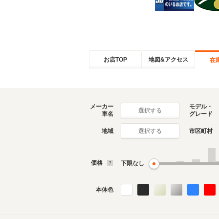
お店TOP
地図&アクセス
在
メーカー
モデル・
選択する
車名
グレード
地域
市区町村
選択する
価格
下限なし
本体色