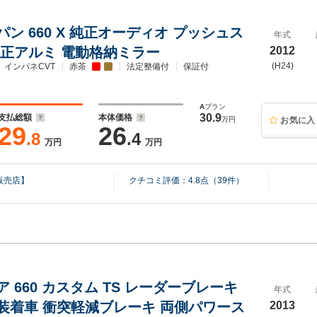
ン 660 X 純正オーディオ プッシュス
年式
純正アルミ 電動格納ミラー
2012
(H24)
インパネCVT
赤茶
法定整備付
保証付
A
プラン
30.9
支払総額
本体価格
万円
お気に入
29
26
.8
.4
万円
万円
販売店】
クチコミ評価：
4.8
点（
39
件）
 660 カスタム TS レーダーブレーキ
年式
装着車 衝突軽減ブレーキ 両側パワース
2013