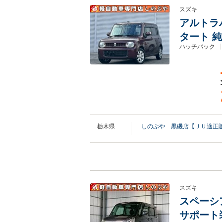
スズキ
アルトラパ
タート 
ハッチバック
栃木県
しのぶや 黒磯店【ＪＵ適正
スズキ
スペーシア
サポート