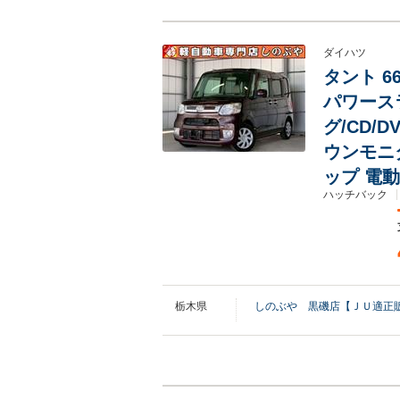
ダイハツ
タント 6
パワース
グ/CD/D
ウンモニ
ップ 電
ハッチバック
栃木県
しのぶや 黒磯店【ＪＵ適正