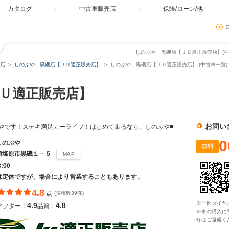
カタログ
中古車販売店
保険/ローン/他
しのぶや 黒磯店【ＪＵ適正販売店】(中古
店
しのぶや 黒磯店【ＪＵ適正販売店】
しのぶや 黒磯店【ＪＵ適正販売店】 (中古車一覧)
ＪＵ適正販売店】
お問い
やです！ステキ満足カーライフ！はじめて乗るなら、しのぶや■
0
しのぶや
無料
須塩原市黒磯１－５
MAP
8:00
は定休ですが、場合により営業することもあります。
4.8
点
(投稿数39件)
※一部ダイヤ
4.9
4.8
アフター：
品質：
※車の購入に
せはご遠慮く