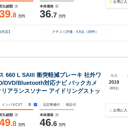
お気に入
支払総額
本体価格
39
36
.8
.7
万円
万円
販売店】
クチコミ評価：
4.8
点（
39
件）
 660 L SAIII 衝突軽減ブレーキ 社外ワ
年式
/DVD/Bluetooth対応ナビ バックカメ
2019
(R01)
C クリアランスソナー アイドリングストッ
インパネCVT
青
法定整備付
保証付
お気に入
支払総額
本体価格
49
46
.8
.6
万円
万円