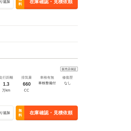
在庫確認・見積依頼
り追加
料
販売店保証
走行距離
排気量
車検有無
修復歴
車検整備付
なし
1.3
660
万km
CC
無
在庫確認・見積依頼
り追加
料