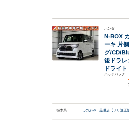
ホンダ
N-BOX
ーキ 片
グ/CD/B
後ドラレ
ドライト
ハッチバック
栃木県
しのぶや 黒磯店【ＪＵ適正