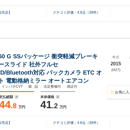
販売店】
クチコミ評価：
4.8
点（
39
件）
 660 G SSパッケージ 衝突軽減ブレーキ
年式
ースライド 社外フルセ
2015
(H27)
VD/Bluetooth対応 バックカメラ ETC オ
ト 電動格納ミラー オートエアコン
インパネCVT
銀
法定整備付
保証付
お気に入
支払総額
本体価格
44
41
.8
.2
万円
万円
販売店】
クチコミ評価：
4.8
点（
39
件）