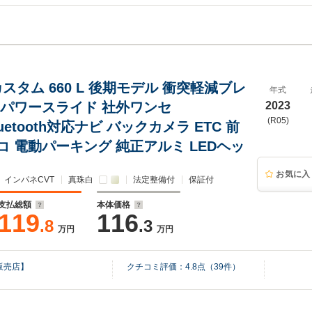
 カスタム 660 L 後期モデル 衝突軽減ブレ
年式
側パワースライド 社外ワンセ
2023
(R05)
luetooth対応ナビ バックカメラ ETC 前
コ 電動パーキング 純正アルミ LEDヘッ
お気に入
インパネCVT
真珠白
法定整備付
保証付
支払総額
本体価格
119
116
.8
.3
万円
万円
販売店】
クチコミ評価：
4.8
点（
39
件）