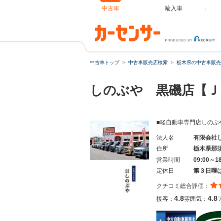
中古車
輸入車
中古車トップ
中古車販売店検索
栃木県の中古車販売
しのぶや 黒磯店【
■軽自動車専門店しのぶ
法人名
有限会社
住所
栃木県那
営業時間
09:00～1
定休日
第３日曜
クチコミ総合評価：
4.8
4.8
接客：
雰囲気：