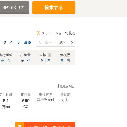
検索する
条件をクリア
スライドショーで見る
3
4
5
前へ
次へ
最後
走行距離
排気量
車検
修復歴
多
少
多
少
付
無
無
有
販売店保証
走行距離
排気量
車検有無
修復歴
車検整備付
なし
8.1
660
万km
CC
無