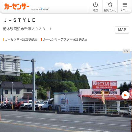
履歴
お気に入り
メニュー
Ｊ－ＳＴＹＬＥ
栃木県鹿沼市千渡２０３３－１
MAP
カーセンサー認定取扱店
カーセンサーアフター保証取扱店
1/7