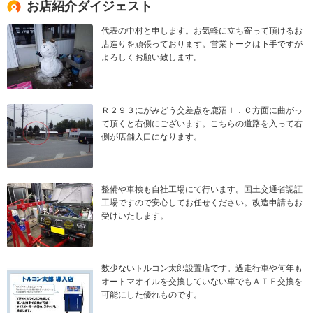
お店紹介ダイジェスト
代表の中村と申します。お気軽に立ち寄って頂けるお
店造りを頑張っております。営業トークは下手ですが
よろしくお願い致します。
Ｒ２９３にがみどう交差点を鹿沼Ｉ．Ｃ方面に曲がっ
て頂くと右側にございます。こちらの道路を入って右
側が店舗入口になります。
整備や車検も自社工場にて行います。国土交通省認証
工場ですので安心してお任せください。改造申請もお
受けいたします。
数少ないトルコン太郎設置店です。過走行車や何年も
オートマオイルを交換していない車でもＡＴＦ交換を
可能にした優れものです。