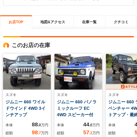
お店TOP
地図&アクセス
在庫一覧
クチコミ
このお店の在庫
スズキ
スズキ
スズキ
ジムニー 660 ワイル
ジムニー 660 パノラ
ジムニー 660
ドウインド 4WD 3イ
ミックルーフ EC
ベンチャー 4W
ンチアップ
4WD スピーカー付
トアップ・最終
ETC・アルミ
88
44
本体
.0
万円
本体
.0
万円
本体
98
57
総額
.7
万円
総額
.2
万円
総額