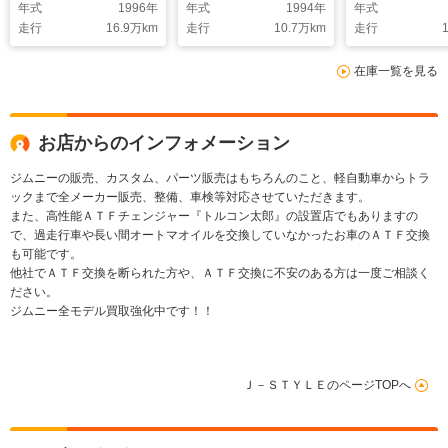
年式
1996
年
年式
1994
年
年式
走行
16.9
万km
走行
10.7
万km
走行
1
在庫一覧を見る
お店からのインフォメーション
ジムニーの販売、カスタム、パーツ販売はもちろんのこと、軽自動車からトラ
ックまで全メーカー販売、整備、車検等対応させていただきます。
また、高性能ＡＴＦチェンジャー『トルコン太郎』の設置店でもありますの
で、過走行車や長い間オートマオイルを交換していなかったお車のＡＴＦ交換
も可能です。
他社でＡＴＦ交換を断られた方や、ＡＴＦ交換に不安のある方は一度ご相談く
ださい。
ジムニー全モデル買取強化中です！！
Ｊ－ＳＴＹＬＥのページTOPへ