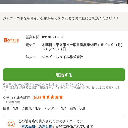
ジムニーの事ならオイル交換からカスタムまでお気軽にご相談ください！！
営業時間
09:30～18:30
定休日
木曜日・第２第４土曜日※夏季休暇：８／１０（月）
～８／１６（日）
法人名
ジェイ・スタイル株式会社
電話する
※お問い合わせの際「カーセンサーを見た」とお伝えください。
※車の購入に関するご相談・確認専用ダイヤルです。その他のお問い合わせはご遠慮くださ
い。
5.0
クチコミ総合評価：
（投稿数7件）
4.9
4.9
4.7
5.0
接客 :
雰囲気 :
アフター :
品質 :
この販売店で購入された方のクチコミでは
「
車の品質への満足度
」が特に評価されています