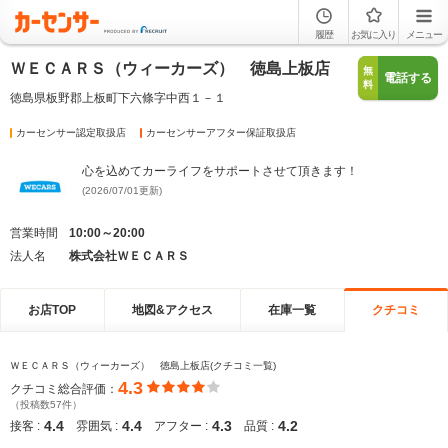
履歴
お気に入り
メニュー
ＷＥＣＡＲＳ（ウィーカーズ） 徳島上板店
無
電話する
料
徳島県板野郡上板町下六條字中西１－１
カーセンサー認定取扱店
カーセンサーアフター保証取扱店
心を込めてカーライフをサポートさせて頂きます！
(2026/07/01更新)
営業時間
10:00～20:00
法人名
株式会社ＷＥＣＡＲＳ
お店TOP
地図&アクセス
在庫一覧
クチコミ
ＷＥＣＡＲＳ（ウィーカーズ） 徳島上板店(クチコミ一覧)
4.3
クチコミ総合評価：
（投稿数57件）
4.4
4.4
4.3
4.2
接客 :
雰囲気 :
アフター :
品質 :