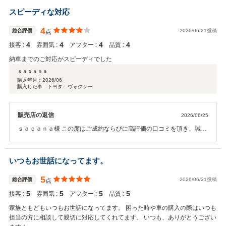
交換、車検等々お気軽にお立ち寄り頂ければ幸いです。 今後とも末永
スピーディな対応
いお付き合いの程、宜しくお願い申し上げます。
4
総合評価
2026/06/21投稿
点
4
4
4
4
接客 :
雰囲気 :
アフター :
品質 :
納車までのご対応がスピーディでした
ｓａｃａｎａ
購入年月：
2026/06
購入した車：トヨタ ヴォクシー
販売店の返信
2026/06/25
ｓａｃａｎａ様 この度はご成約ならびに高評価の口コミを頂き、誠に
有難う御座います。 「スピーディな対応」とのお言葉を頂き、大変嬉
しく思います。お客様に安心して納車日を迎えて頂けるよう、迅速か
つ丁寧な対応を心掛けておりますので、このようなお声を頂けたこと
いつもお世話になってます。
はスタッフ一同の励みになります。今後もお車に関するご相談やアフ
ターフォローなど、確りとサポートさせて頂きます。引き続き末永い
5
総合評価
2026/06/21投稿
点
お付き合いの程、宜しくお願い致します。
5
5
5
5
接客 :
雰囲気 :
アフター :
品質 :
家族ともどもいつもお世話になってます。 困った時や車の購入の際はいつも
担当の方に相談して親切に対応してくれてます。 いつも、ありがとうござい