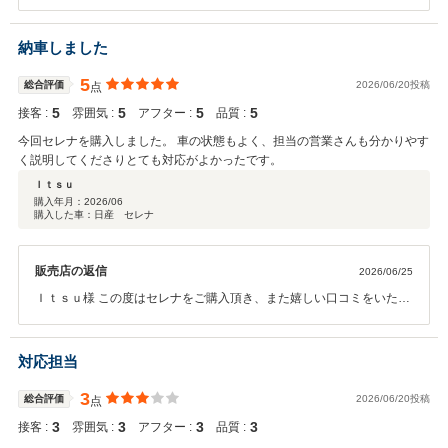
ありがとうございます。 「また来たいと思えるような接客でした」と
のお言葉をいただき、大変光栄に思います。お客様に気持ちよくお車
選びをしていただけるよう心掛けておりますので、このようなお言葉
納車しました
は大きな励みになります。今後もご期待にお応えできるよう、より一
層丁寧で親しみやすい対応を心掛けてまいります。お車のことで何か
5
総合評価
2026/06/20投稿
点
ございましたら、いつでもお気軽にご相談ください。これからも末永
5
5
5
5
接客 :
雰囲気 :
アフター :
品質 :
いお付き合いのほど、よろしくお願いいたします。
今回セレナを購入しました。 車の状態もよく、担当の営業さんも分かりやす
く説明してくださりとても対応がよかったです。
Ｉｔｓｕ
購入年月：
2026/06
購入した車：日産 セレナ
販売店の返信
2026/06/25
Ｉｔｓｕ様 この度はセレナをご購入頂き、また嬉しい口コミをいただ
き誠に有難う御座います。 お車の状態や担当スタッフの対応にご満足
頂けたとのこと、大変嬉しく思います。安心してお車をお選びいただ
けたことが何よりです。今後も快適なカーライフをお送り頂けるよう
対応担当
サポートしてまいりますので、お困りの際はお気軽にご相談くださ
い。 今後とも末永いお付き合いの程、宜しくお願い致します。
3
総合評価
2026/06/20投稿
点
3
3
3
3
接客 :
雰囲気 :
アフター :
品質 :