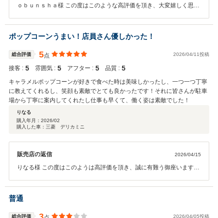
ｏｂｕｎｓｈａ様 この度はこのような高評価を頂き、大変嬉しく思い
ます。 より良いサービスをご提供できるよう、スタッフ一同日々研鑽
に努めてまいります。 今後とも末永いお付き合いの程宜しくお願い申
し上げます。
ポップコーンうまい！店員さん優しかった！
5
総合評価
2026/04/11投稿
点
5
5
5
5
接客 :
雰囲気 :
アフター :
品質 :
キャラメルポップコーンが好きで食べた時は美味しかったし、一つ一つ丁寧
に教えてくれるし、笑顔も素敵でとても良かったです！それに皆さんが駐車
場から丁寧に案内してくれたし仕事も早くて、働く姿は素敵でした！
りなる
購入年月：
2026/02
購入した車：三菱 デリカミニ
販売店の返信
2026/04/15
りなる様 この度はこのようは高評価を頂き、誠に有難う御座います。
貴重なご意見を元に、より一層サービス向上を目指しスタッフ一同取
り組んでまいります。 ご納車後の点検、オイル交換、車検等是非ご利
用ください。 今後とも末永いお付き合いの程、宜しくお願い致しま
普通
す。
3
総合評価
2026/04/05投稿
点