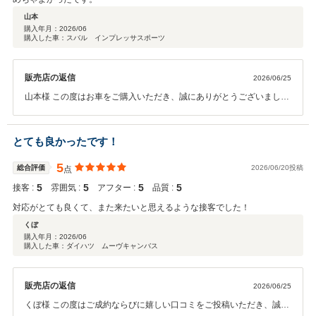
山本
購入年月：
2026/06
購入した車：スバル インプレッサスポーツ
販売店の返信
2026/06/25
山本様 この度はお車をご購入いただき、誠にありがとうございまし
た。また、日頃よりご愛顧いただき心より感謝申し上げます。 またこ
のような温かいお言葉と高い評価をいただき、スタッフ一同大変嬉し
く思っております。ご納車後も安心して快適なカーライフをお過ごし
とても良かったです！
いただけるよう、しっかりとサポートさせていただきますので、お車
に関することはお気軽にご相談ください。 今後とも末永いお付き合い
5
総合評価
2026/06/20投稿
点
のほど、よろしくお願い申し上げます。
5
5
5
5
接客 :
雰囲気 :
アフター :
品質 :
対応がとても良くて、また来たいと思えるような接客でした！
くぼ
購入年月：
2026/06
購入した車：ダイハツ ムーヴキャンバス
販売店の返信
2026/06/25
くぼ様 この度はご成約ならびに嬉しい口コミをご投稿いただき、誠に