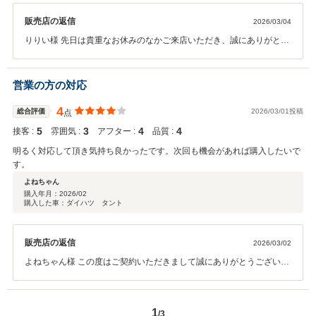
販売店の返信
2026/03/04
りりい様 先日は貴重なお休みのなかご来店いただき、誠にありがとう
ございました。 弊社では長く大切にお車に乗っていただきたいと思
い、アフターサービスに関しても誠意をもってご対応させていただい
ております。 今後ともお気軽に弊社にお越しくださいませ。宜しくお
営業の方の対応
願い致します。
4
総合評価
2026/03/01投稿
点
5
3
4
4
接客 :
雰囲気 :
アフター :
品質 :
明るく対応して頂き気持ち良かったです。次回も機会があれば購入したいで
す。
よねちゃん
購入年月：
2026/02
購入した車：ダイハツ タント
販売店の返信
2026/03/02
よねちゃん様 この度はご契約いただきまして誠にありがとうございま
した。その後お車の状態はいかがでしょうか？ 今回はこのような高い
評価をいただきまして、社員一同心から感謝しております。弊社では
長く大切にお車に乗っていただきたいと思い、アフターサービスに関
1
/3
しても誠意をもってご対応させていただいております。今後ともお気