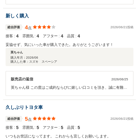
ちゃった」の一言から、ご納得頂けるお車選びのお手伝いができたの
かなと嬉しく感じております。 これから始まるカーライフを存分にお
楽しみください！またお車のことで何かございましたら、いつでもお
新しく購入
気軽にご相談ください。 今後とも末永いお付き合いの程宜しくお願い
致します。
4
総合評価
2026/06/21投稿
点
4
4
4
4
接客 :
雰囲気 :
アフター :
品質 :
妥協せず、気にいった車が購入できた。ありがとうございます！
英ちゃん
購入年月：
2026/06
購入した車：スズキ スペーシア
販売店の返信
2026/06/25
英ちゃん様 この度はご成約ならびに嬉しい口コミを頂き、誠に有難う
御座います。 お車選びにおいて妥協することなく、ご納得頂ける一台
を見つけて頂けたとのことで、私たちも大変嬉しく思っております。
これからのカーライフがより快適で楽しいものとなりますよう、スタ
久しぶりトヨタ車
ッフ一同しっかりとサポートさせて頂きます。お車のことで何かござ
いましたら、いつでもお気軽にご相談ください。 今後とも末永いお付
5
総合評価
2026/06/21投稿
点
き合いの程、宜しくお願い致します。
5
5
5
5
接客 :
雰囲気 :
アフター :
品質 :
いつもお世話になってます。 これからも宜しくお願いします。