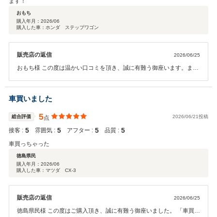
ます！
おもち
購入年月：
2026/06
購入した車：ホンダ ステップワゴン
販売店の返信
2026/06/25
おもち様 この度は温かい口コミを頂き、誠に有難う御座います。また
ご家族皆様でいつもご利用頂き、心より感謝申し上げます。 お車のご
購入はもちろん、お困りごとがあった際にご相談頂けること、そして
対応についてお褒めのお言葉を頂けたことを大変嬉しく思います。 こ
車買いました
れからもお客様とご家族の皆様に安心してカーライフをお楽しみ頂け
るよう、親切・丁寧な対応を心掛けてまいります。 今後とも末永いお
5
総合評価
2026/06/21投稿
点
付き合いの程、宜しくお願い致します。
5
5
5
5
接客 :
雰囲気 :
アフター :
品質 :
車買っちゃった
徳島県民
購入年月：
2026/06
購入した車：マツダ CX-3
販売店の返信
2026/06/25
徳島県民様 この度はご購入頂き、誠に有難う御座いました。 「車買っ