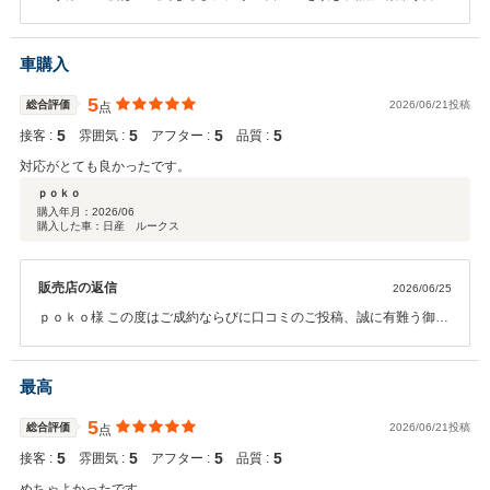
います。 また担当者の対応についてお褒めのお言葉を頂き、大変嬉し
く思います。お車のご購入は大きなお買い物ですので、安心してお取
引頂けたとのお言葉は何よりの励みになります。今後もお客様に安心
車購入
してご相談いただけるよう、丁寧で心地よい接客を心掛けてまいりま
す。お車のことで何かございましたら、いつでもお気軽にご連絡くだ
5
総合評価
2026/06/21投稿
点
さい。 今後とも末永いお付き合いの程、宜しくお願い致します。
5
5
5
5
接客 :
雰囲気 :
アフター :
品質 :
対応がとても良かったです。
ｐｏｋｏ
購入年月：
2026/06
購入した車：日産 ルークス
販売店の返信
2026/06/25
ｐｏｋｏ様 この度はご成約ならびに口コミのご投稿、誠に有難う御座
います。 「対応がとても良かった」とのお言葉を頂き、大変嬉しく思
っております。お客様に安心してお車をご購入頂けるよう心掛けてお
りますので、そのように感じて頂けたことはスタッフ一同の励みにな
最高
ります。これからもご期待にお応えできるよう、より一層丁寧な対応
を心掛けてまいります。お車のことで何かございましたら、いつでも
5
総合評価
2026/06/21投稿
点
お気軽にご相談ください。 今後とも末永いお付き合いの程、宜しくお
5
5
5
5
接客 :
雰囲気 :
アフター :
品質 :
願い致します。
めちゃよかったです。