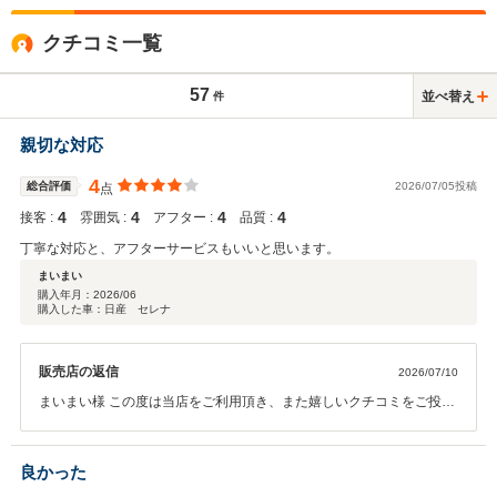
クチコミ一覧
57
並べ替え
件
親切な対応
4
総合評価
2026/07/05投稿
点
4
4
4
4
接客 :
雰囲気 :
アフター :
品質 :
丁寧な対応と、アフターサービスもいいと思います。
まいまい
購入年月：
2026/06
購入した車：日産 セレナ
販売店の返信
2026/07/10
まいまい様 この度は当店をご利用頂き、また嬉しいクチコミをご投稿
頂きまして誠に有難う御座います。 「丁寧な対応」と「アフターサー
ビス」にご満足頂けたとのお言葉を大変嬉しく拝見致しました。 今後
も安心してカーライフをお送り頂けるよう、スタッフ一同確りとサポ
良かった
ートしてまいります。 また何かございましたらお気軽にご相談くださ