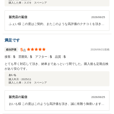
購入した車：スズキ スペーシア
販売店の返信
2026/06/25
ふぇい様 この度はご契約、またこのような高評価のクチコミを頂きま
して誠に有難う御座います。 ご家族でご来店頂くお客様が多く、キッ
ズスペースの清潔さやお菓子のプレゼントなど、ご家族に喜んで頂け
るサービスを充実させる努力をしております。この度はお子様にも喜
満足です
んで頂けましたようで、弊社としても嬉しい限りで御座います。また
今後のメンテナンスや、次回お車をお買い求めになる際も是非お手伝
5
総合評価
2026/06/21投稿
点
いさせて頂ければ幸いです。何卒宜しくお願い致します。
5
5
5
5
接客 :
雰囲気 :
アフター :
品質 :
とても早く対応して頂き、納車まであっという間でした。購入後も定期点検
があり安心です。
おいも
購入年月：
2025/11
購入した車：スズキ スペーシア
販売店の返信
2026/06/25
おいも様 この度はこのような高評価を頂き、誠に有難う御座います。
弊社では長く大切にお車に乗って頂きたいと思い、アフターサービス
に対し誠意をもってご対応させて頂いております。定期点検、オイル