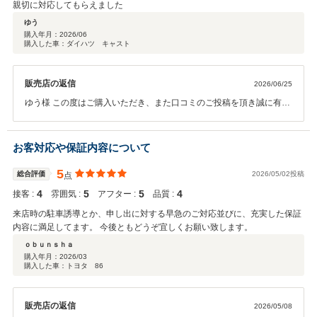
親切に対応してもらえました
ゆう
購入年月：
2026/06
購入した車：ダイハツ キャスト
販売店の返信
2026/06/25
ゆう様 この度はご購入いただき、また口コミのご投稿を頂き誠に有難
う御座います。 「親切に対応してもらえました」とのお言葉を頂き、
大変嬉しく思っております。お客様に安心してお車をお選び頂けるよ
う、今後も丁寧で親身な対応を心掛けてまいります。お車のことで何
お客対応や保証内容について
かございましたら、お気軽にご相談ください。 今後とも末永いお付き
合いの程、宜しくお願い致します。。
5
総合評価
2026/05/02投稿
点
4
5
5
4
接客 :
雰囲気 :
アフター :
品質 :
来店時の駐車誘導とか、申し出に対する早急のご対応並びに、充実した保証
内容に満足してます。 今後ともどうぞ宜しくお願い致します。
ｏｂｕｎｓｈａ
購入年月：
2026/03
購入した車：トヨタ 86
販売店の返信
2026/05/08