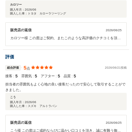
カロツー
購入年月：
2026/06
購入した車：トヨタ カローラツーリング
販売店の返信
2026/06/25
カロツー様 この度はご契約、またこのような高評価のクチコミを頂き
まして誠に有難う御座います。 また定期点検やオイル交換、車検等々
いつもご利用頂き有難う御座います。 今後ともご利用頂けるようアフ
ターサービスへ注力して参りますので、これからも末永いお付き合い
評価
の程宜しくお願い申し上げます。
5
総合評価
2026/06/21投稿
点
5
5
5
5
接客 :
雰囲気 :
アフター :
品質 :
担当者の雰囲気もよく心地の良い接客だったので安心して取引することがで
きました。
こう
購入年月：
2026/06
購入した車：スズキ アルトラパン
販売店の返信
2026/06/25
こう様 この度はご成約ならびに温かい口コミを頂き、誠に有難う御座