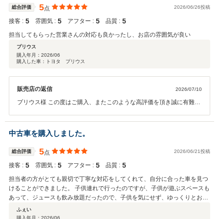
い。 今後とも末永いお付き合いの程、宜しくお願い致します。
5
総合評価
2026/06/26投稿
点
5
5
5
5
接客 :
雰囲気 :
アフター :
品質 :
担当してもらった営業さんの対応も良かったし、お店の雰囲気が良い
プリウス
購入年月：
2026/06
購入した車：トヨタ プリウス
販売店の返信
2026/07/10
プリウス様 この度はご購入、またこのような高評価を頂き誠に有難う
御座います。 引き続きご利用頂けますよう、より一層お客様サービス
向上にむけ邁進してまいります。 何かお困りごと等御座いましたらお
気軽にご連絡ください。 今後とも末永いお付き合いの程宜しくお願い
中古車を購入しました。
申し上げます。
5
総合評価
2026/06/21投稿
点
5
5
5
5
接客 :
雰囲気 :
アフター :
品質 :
担当者の方がとても親切で丁寧な対応をしてくれて、自分に合った車を見つ
けることができました。 子供連れで行ったのですが、子供が遊ぶスペースも
あって、ジュースも飲み放題だったので、子供を気にせず、ゆっくりとお話
を聞くことができました。 また、利用したいです。
ふぇい
購入年月：
2026/06