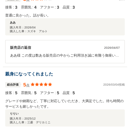
3
4
3
3
接客 :
雰囲気 :
アフター :
品質 :
普通に良かった。話が長い。
ああ
購入年月：
2026/04
購入した車：スズキ アルト
販売店の返信
2026/04/07
ああ様 この度は数ある販売店の中からご利用頂き誠に有難う御座いま
す。 頂いたご意見を参考にサービス向上に努めます。 納車後のオイル
交換や点検等気兼ねなくご利用頂ければ幸いです。 今後とも末永いお
付き合いの程宜しくお願い致します。
親身になってくれました
5
総合評価
2026/03/04投稿
点
5
5
5
5
接客 :
雰囲気 :
アフター :
品質 :
グレードや納期など、丁寧に対応していただき、大満足でした。待ち時間の
サービスも嬉しかったです。
りりい
購入年月：
2025/12
購入した車：三菱 デリカミニ