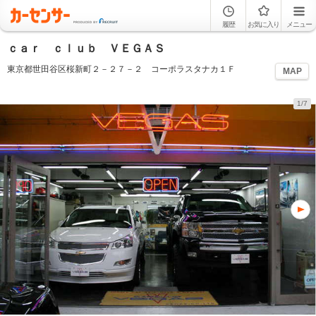
履歴
お気に入り
メニュー
ｃａｒ ｃｌｕｂ ＶＥＧＡＳ
東京都世田谷区桜新町２－２７－２ コーポラスタナカ１Ｆ
MAP
1/7