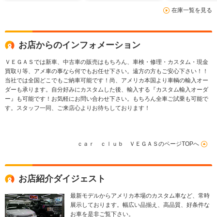
説 整備点検記録簿
アゲート シートヒー
付ブルバー 
在庫一覧を見る
ナビ取説 リモコン付
ター&クーラー 取
テップ 社外L
きスペアキー
説 点検記録簿 スペ
ジェクターヘ
アキー
プ パワーリ
ト ETC
お店からのインフォメーション
ＶＥＧＡＳでは新車、中古車の販売はもちろん、車検・修理・カスタム・現金
買取り等、アメ車の事なら何でもお任せ下さい。遠方の方もご安心下さい！！
当社では全国どこでもご納車可能です！尚、アメリカ本国より車輌の輸入オー
ダーも承ります。自分好みにカスタムした後、輸入する『カスタム輸入オーダ
ー』も可能です！お気軽にお問い合わせ下さい。もちろん全車ご試乗も可能で
す。スタッフ一同、ご来店心よりお待ちしております！
ｃａｒ ｃｌｕｂ ＶＥＧＡＳのページTOPへ
お店紹介ダイジェスト
最新モデルからアメリカ本場のカスタム車など、常時
展示しております。幅広い品揃え、高品質、好条件な
お車を是非ご覧下さい。