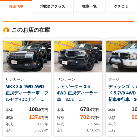
お店TOP
地図&アクセス
在庫一覧
クチコミ
このお店の在庫
リンカーン
リンカーン
ダッジ
MKX 3.5 4WD AWD
ナビゲーター 3.5
デュランゴ リ
正規ディーラー車 フ
4WD 正規ディーラー
ド 5.7V8 4W
ルセグHDDナビ パ
車 3.5L
新車並行車 3
ノラミックサンルー
EcoBoost(DOHCツ
ト7人乗り AL
108
678
1
本体
.0
万円
本体
.0
万円
本体
フ 黒革パワーシート
インターボ)4WD 黒
ディスプレイ
137
702
2
総額
.8
万円
総額
.4
万円
総額
&シートクーラー 前
革3列シート8人乗
オ
年式
2009
年
年式
2015
年
年式
後シートヒーター パ
り フルセグナビ 電
Applecarpla
走行
6.6
万km
走行
3.7
万km
走行
ワーリフトゲート 取
動サイドステップ&リ
FUEL18inA/